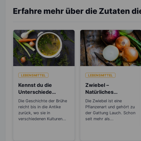
Erfahre mehr über die Zutaten d
LEBENSMITTEL
LEBENSMITTEL
Kennst du die
Zwiebel –
Unterschiede
Natürliches
zwischen Brühe,
Antibiotikum und
Die Geschichte der Brühe
Die Zwiebel ist eine
Fond und Bouillon?
„Wunder“-Heilmittel
reicht bis in die Antike
Pflanzenart und gehört zu
zurück, wo sie in
der Gattung Lauch. Schon
verschiedenen Kulturen...
seit mehr als...