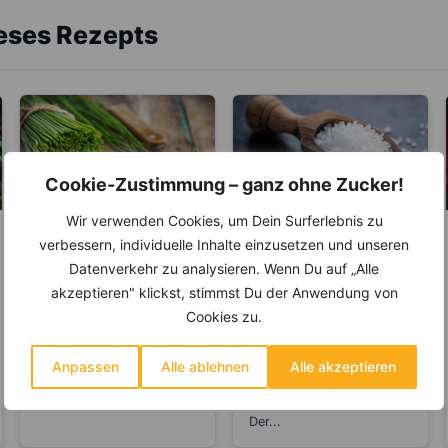
ieses Rezepts
Cookie-Zustimmung – ganz ohne Zucker!
Wir verwenden Cookies, um Dein Surferlebnis zu
KRÄUTER & GEWÜRZE
ABNEHMEN
verbessern, individuelle Inhalte einzusetzen und unseren
KRÄUTER & GEWÜRZE
Datenverkehr zu analysieren. Wenn Du auf „Alle
Schnittlauch – Hilft
mit seiner
akzeptieren" klickst, stimmst Du der Anwendung von
Salz – Die
antibakteriellen
Abnehmbremse
Cookies zu.
Schnittlauch, auch „Allium
Wirkung bei Husten
schoenoprasum“ genannt,
Salz ist ein
und Erkältungen
ist ein Klassiker unter den
lebenswichtiger Stoff und
Anpassen
Alle ablehnen
Alle akzeptieren
Kräutern. Er gehört zur
aus unserer Küche nicht
Familie...
mehr weg zu denken.
Der...