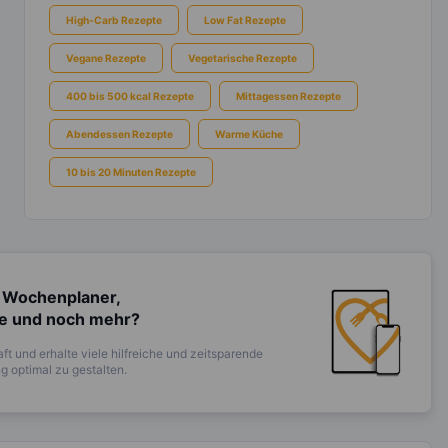
High-Carb Rezepte
Low Fat Rezepte
Vegane Rezepte
Vegetarische Rezepte
400 bis 500 kcal Rezepte
Mittagessen Rezepte
Abendessen Rezepte
Warme Küche
10 bis 20 Minuten Rezepte
 Wochenplaner,
te und noch mehr?
ft und erhalte viele hilfreiche und zeitsparende
 optimal zu gestalten.