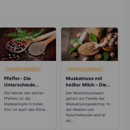
KRÄUTER & GEWÜRZE
KRÄUTER & GEWÜRZE
Pfeffer- Die
Muskatnuss mit
Unterschiede
heißer Milch – Die
zwischen den
natürliche
Die Heimat des echten
Der Muskatnussbaum
Sorten
Einschlafhilfe
Pfeffers ist die
gehört zur Familie der
Malabarküste in Indien.
Muskatnussgewächse. In
Dort ist auch das Klima...
der Medizin und
Naturheilkunde wird er
als...