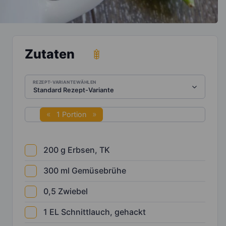
Zutaten
REZEPT-VARIANTE WÄHLEN
1 Portion
200
g
Erbsen, TK
300
ml
Gemüsebrühe
0,5
Zwiebel
1
EL
Schnittlauch, gehackt