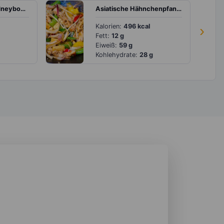
Reispfanne mit Kidneybohnen und Tomaten
Asiatische Hähnchenpfanne mit Brechbohnen, Paprika, Sprossen und Sesam
Kalorien:
496 kcal
›
Fett:
12 g
Eiweiß:
59 g
Kohlehydrate:
28 g