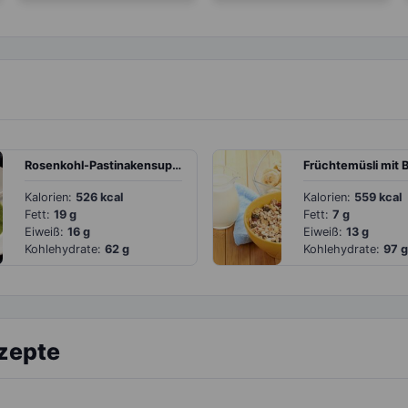
Rosenkohl-Pastinakensuppe mit Chili
Früchtemüsli mit 
Kalorien:
526 kcal
Kalorien:
559 kcal
Fett:
19 g
Fett:
7 g
Eiweiß:
16 g
Eiweiß:
13 g
Kohlehydrate:
62 g
Kohlehydrate:
97 g
ezepte