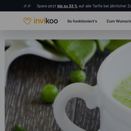
🎉🎉 Spare jetzt
bis zu 33 %
auf alle Tarife bei jährlicher 
invi
koo
So funktioniert's
Zum Wunsch