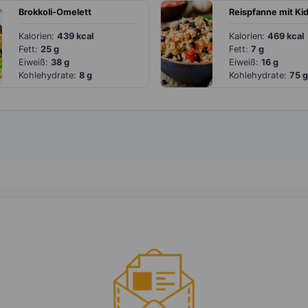
Brokkoli-Omelett
Kalorien:
439 kcal
Kalorien:
469 kcal
Fett:
25 g
Fett:
7 g
Eiweiß:
38 g
Eiweiß:
16 g
Kohlehydrate:
8 g
Kohlehydrate:
75 g