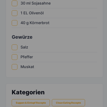
30
ml
Sojasahne
1
EL
Olivenöl
40
g
Körnerbrot
Gewürze
Salz
Pfeffer
Muskat
Kategorien
Suppen & Eintopf Rezepte
Clean Eating Rezepte