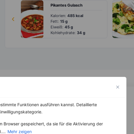
Pikantes Gulasch
‹
Kalorien:
485 kcal
Fett:
15 g
Eiweiß:
45 g
Kohlehydrate:
34 g
stimmte Funktionen ausführen kannst. Detaillierte
inwilligungskategorie.
 Browser gespeichert, da sie für die Aktivierung der
....
Mehr zeigen