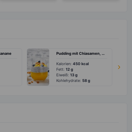
Banane
Pudding mit Chiasamen, Mango und Blaubeeren
Kalorien:
450 kcal
›
Fett:
12 g
Eiweiß:
13 g
Kohlehydrate:
58 g