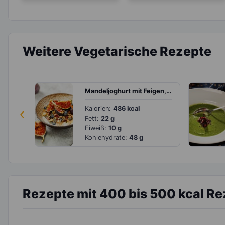
Weitere Vegetarische Rezepte
Mandeljoghurt mit Feigen, Blaubeeren und Granola
‹
Kalorien:
486 kcal
Fett:
22 g
Eiweiß:
10 g
Kohlehydrate:
48 g
Rezepte mit 400 bis 500 kcal R