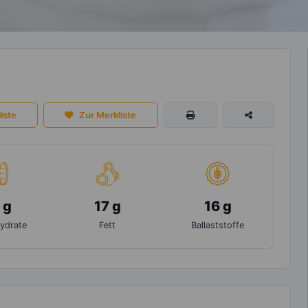
iste
Zur Merkliste
 g
17 g
16 g
ydrate
Fett
Ballaststoffe