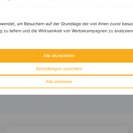
Rezepte mit 500 bis 600 kcal
endet, um Besuchern auf der Grundlage der von ihnen zuvor besuc
Rezepte
 zu liefern und die Wirksamkeit von Werbekampagnen zu analysier
Chiasamenpudding mit Granatapfel
Alle akzeptieren
‹
Kalorien:
524 kcal
›
Fett:
23 g
Einstellungen speichern
Eiweiß:
29 g
Kohlehydrate:
38 g
Alle ablehnen