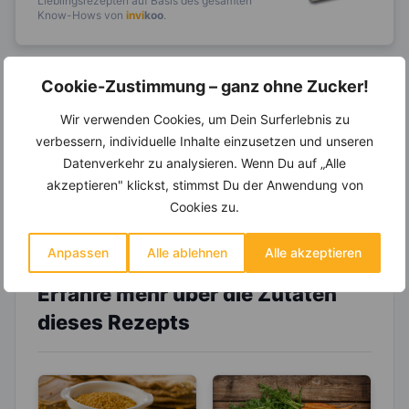
Lieblingsrezepten auf Basis des gesamten
Know-Hows von
invi
koo
.
Cookie-Zustimmung – ganz ohne Zucker!
14.000 Rezepte, autom.
Wochenplaner,
dynamische
Wir verwenden Cookies, um Dein Surferlebnis zu
Einkaufsliste und noch mehr?
verbessern, individuelle Inhalte einzusetzen und unseren
Datenverkehr zu analysieren. Wenn Du auf „Alle
Entdecke die
invi
koo
-Mitgliedschaft und erhalte
akzeptieren" klickst, stimmst Du der Anwendung von
viele hilfreiche und zeitsparende Möglichkeiten,
um Deine Ernährung optimal zu gestalten.
Cookies zu.
Anpassen
Alle ablehnen
Alle akzeptieren
Erfahre mehr über die Zutaten
dieses Rezepts