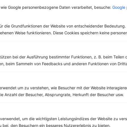
Fond und
von Niere und
Brühe reicht bis in die
Familie der
 wie Google personenbezogene Daten verarbeitet, besuche:
Google 
Bouillon?
Blase
Antike zurück, wo sie
Doldenblütler und
in verschiedenen
stammt aus
Kulturen...
Südosteuropa. Es ist
ür die Grundfunktionen der Website von entscheidender Bedeutung. 
eines der
bekanntesten...
esehenen Weise funktionieren. Diese Cookies speichern keine perso
tützen bei der Ausführung bestimmter Funktionen, z. B. beim Teilen 
men, beim Sammeln von Feedbacks und anderen Funktionen von Dritta
Weitere Vegetarische Rezepte
rwendet um zu verstehen, wie Besucher mit der Website interagiere
Aubergine mit Zucchini, Tofu und Paprika
ie Anzahl der Besucher, Absprungrate, Herkunft der Besucher usw.
‹
Kalorien:
330 kcal
›
Fett:
18 g
Eiweiß:
19 g
Kohlehydrate:
15 g
verwendet, um die wichtigsten Leistungsindizes der Website zu ver
zu bei, den Besuchern ein besseres Nutzererlebnis zu bieten.