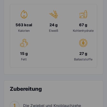
563 kcal
24 g
67 g
Kalorien
Eiweiß
Kohlenhydrate
15 g
27 g
Fett
Ballaststoffe
Zubereitung
1
Die Zwiebel und Knoblauchzehe