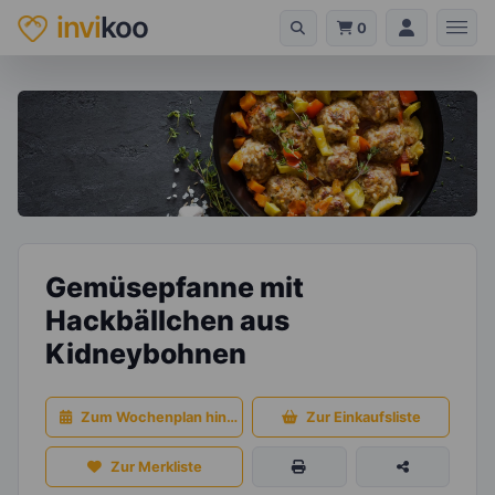
invi
koo
0
Gemüsepfanne mit
Hackbällchen aus
Kidneybohnen
Zum Wochenplan hinzufügen
Zur Einkaufsliste
Zur Merkliste