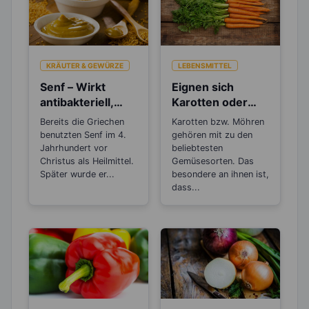
KRÄUTER & GEWÜRZE
LEBENSMITTEL
Senf – Wirkt
Eignen sich
antibakteriell,
Karotten oder
entzündungshem
Möhren zum
Bereits die Griechen
Karotten bzw. Möhren
mend und
Abnehmen?
benutzten Senf im 4.
gehören mit zu den
Blutdruck
Jahrhundert vor
beliebtesten
senkend
Christus als Heilmittel.
Gemüsesorten. Das
Später wurde er...
besondere an ihnen ist,
dass...