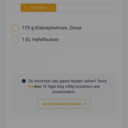
1 Portion
175
g
Kidneybohnen, Dose
1
EL
Hefeflocken
2
EL
Haferflocken
1
TL
Senf
Du möchtest das ganze Rezept sehen? Teste
invi
koo
14 Tage lang völlig kostenlos und
unverbindlich.
Jetzt kostenlos testen