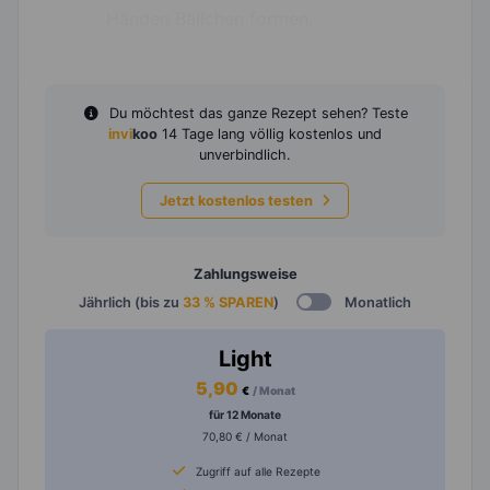
Händen Bällchen formen.
Du möchtest das ganze Rezept sehen? Teste
invi
koo
14 Tage lang völlig kostenlos und
unverbindlich.
Jetzt kostenlos testen
Zahlungsweise
Jährlich (bis zu
33 % SPAREN
)
Monatlich
Light
5,90
€
/ Monat
für 12 Monate
70,80 € / Monat
Zugriff auf alle Rezepte