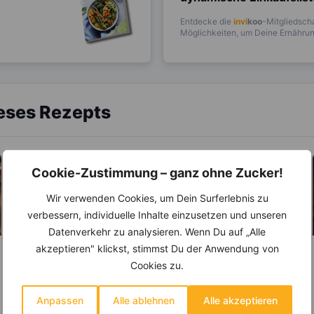
Entdecke die
invi
koo
-Mitgliedscha
Möglichkeiten, um Deine Ernährung
ieses Rezepts
Cookie-Zustimmung – ganz ohne Zucker!
Wir verwenden Cookies, um Dein Surferlebnis zu
verbessern, individuelle Inhalte einzusetzen und unseren
Datenverkehr zu analysieren. Wenn Du auf „Alle
akzeptieren" klickst, stimmst Du der Anwendung von
KRÄUTER & GEWÜRZE
ABNEHMEN
Cookies zu.
KRÄUTER & GEWÜRZE
Basilikum – Es gibt
über 60
Salz – Die
Anpassen
Alle ablehnen
Alle akzeptieren
verschiedene Arten
Abnehmbremse
Der Geschmack und