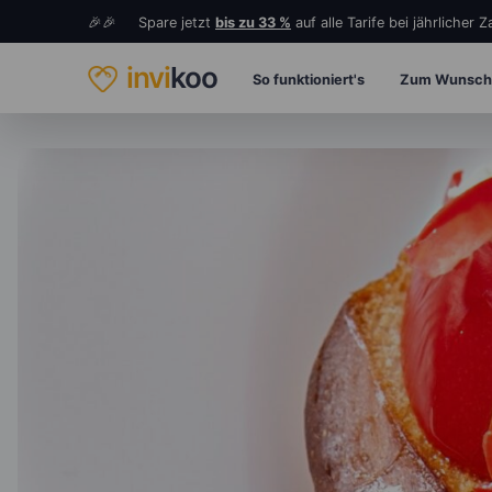
🎉🎉 Spare jetzt
bis zu 33 %
auf alle Tarife bei jährlicher 
invi
koo
So funktioniert's
Zum Wunsch