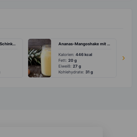
Flammkuchen mit Schinkenspeck, Paprika und Frühlingszwiebeln
Ananas-Mangoshake mit Quark
Kalorien:
446 kcal
›
Fett:
20 g
Eiweiß:
27 g
g
Kohlehydrate:
31 g