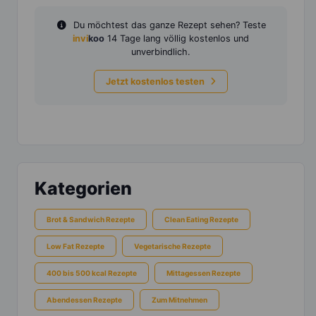
Du möchtest das ganze Rezept sehen? Teste
invi
koo
14 Tage lang völlig kostenlos und
unverbindlich.
Jetzt kostenlos testen
Kategorien
Brot & Sandwich Rezepte
Clean Eating Rezepte
Low Fat Rezepte
Vegetarische Rezepte
400 bis 500 kcal Rezepte
Mittagessen Rezepte
Abendessen Rezepte
Zum Mitnehmen