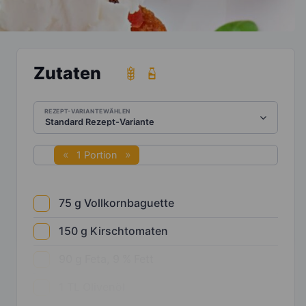
Zutaten
REZEPT-VARIANTE WÄHLEN
1 Portion
75
g
Vollkornbaguette
150
g
Kirschtomaten
90
g
Feta, 9 % Fett
1
TL
Olivenöl