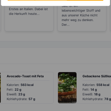
Geruch erinnert wohl als
Salz ist ein
Erstes an Italien. Dabei ist
lebenswichtiger Stoff und
die Herkunft heute...
aus unserer Küche nicht
mehr weg zu denken.
Der...
Avocado-Toast mit Feta
Kalorien:
563 kcal
Kalorien:
558 kcal
Fett:
22 g
Fett:
14 g
Eiweiß:
23 g
Eiweiß:
18 g
Kohlehydrate:
57 g
Kohlehydrate:
78 g