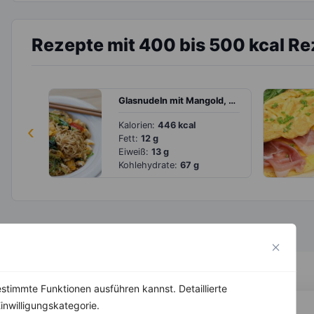
Rezepte mit 400 bis 500 kcal R
Glasnudeln mit Mangold, Kirschtomaten in Soja-Honig-Marinade
‹
Kalorien:
446 kcal
Fett:
12 g
Eiweiß:
13 g
Kohlehydrate:
67 g
stimmte Funktionen ausführen kannst. Detaillierte
inwilligungskategorie.