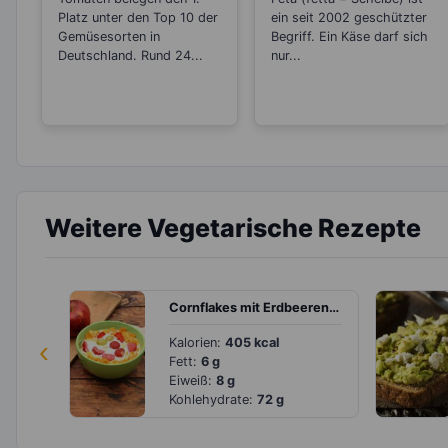
Einkochen?
und Balkankäse
Platz unter den Top 10 der
ein seit 2002 geschützter
Gemüsesorten in
Begriff. Ein Käse darf sich
Deutschland. Rund 24...
nur...
Weitere Vegetarische Rezepte
Cornflakes mit Erdbeeren, Weintrauben, Kiwi und Apfel
‹
Kalorien:
405 kcal
Fett:
6 g
Eiweiß:
8 g
Kohlehydrate:
72 g