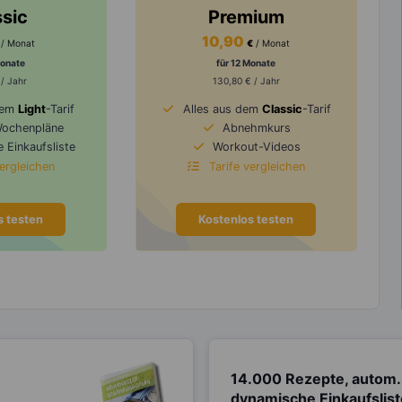
ssic
Premium
10,90
/ Monat
€
/ Monat
Monate
für 12 Monate
 / Jahr
130,80 € / Jahr
dem
Light
-Tarif
Alles aus dem
Classic
-Tarif
Wochenpläne
Abnehmkurs
 Einkaufsliste
Workout-Videos
vergleichen
Tarife vergleichen
s testen
Kostenlos testen
14.000 Rezepte, autom.
dynamische Einkaufslis