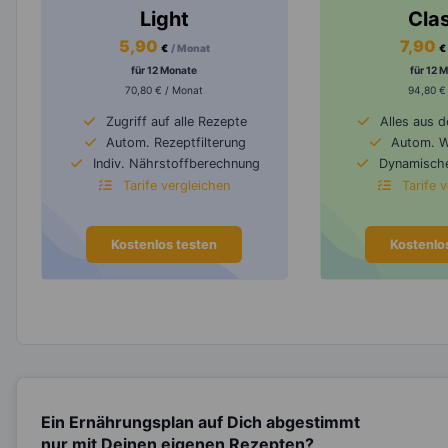
Light
Cla
5,90
7,90
€
/ Monat
€
für 12 Monate
für 12 
70,80 € / Monat
94,80 €
Zugriff auf alle Rezepte
Alles aus 
Autom. Rezeptfilterung
Autom. 
Indiv. Nährstoffberechnung
Dynamische
Tarife vergleichen
Tarife 
Kostenlos testen
Kostenlo
Ein Ernährungsplan auf Dich abgestimmt
nur mit Deinen eigenen Rezepten?