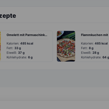
ezepte
Omelett mit Parmaschinken und Rucola
Kalorien:
485 kcal
Kalorien:
465 kcal
Fett:
33 g
Fett:
8 g
Eiweiß:
37 g
Eiweiß:
28 g
Kohlehydrate:
6 g
Kohlehydrate:
64 