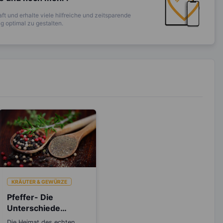
ft und erhalte viele hilfreiche und zeitsparende
 optimal zu gestalten.
KRÄUTER & GEWÜRZE
Pfeffer- Die
Unterschiede
zwischen den
Die Heimat des echten