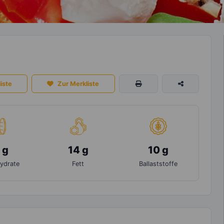
iste
Zur Merkliste
 g
14 g
10 g
ydrate
Fett
Ballaststoffe