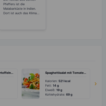
Sorten
Pfeffers ist die
Malabarküste in Indien.
Dort ist auch das Klima...
Gebackene Süßkartoffeln mit Grünkohl und Käse
Spaghettisalat mit Tomaten, Brokkoli und Kapern
Kalorien:
521 kcal
›
Fett:
14 g
Eiweiß:
19 g
Kohlehydrate:
69 g