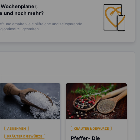
 Wochenplaner,
te und noch mehr?
ft und erhalte viele hilfreiche und zeitsparende
 optimal zu gestalten.
ABNEHMEN
KRÄUTER & GEWÜRZE
KRÄUTER & GEWÜRZE
Pfeffer- Die