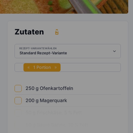
Zutaten
REZEPT-VARIANTE WÄHLEN
1 Portion
250
g
Ofenkartoffeln
200
g
Magerquark
50
g
Frischkäse, 5 % Fett
50
g
Saure Sahne, 10 % Fett