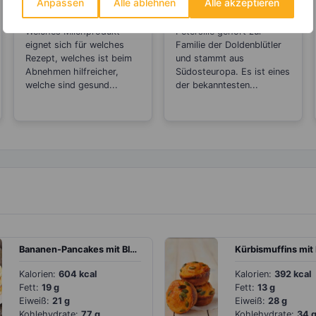
Anpassen
Alle ablehnen
Alle akzeptieren
Unterschiede
die
zwischen Sahne,
Entgiftungsarbeit
Welches Milchprodukt
Petersilie gehört zur
Saurer Sahne,
von Niere und Blase
eignet sich für welches
Familie der Doldenblütler
Creme Fraiche,
Rezept, welches ist beim
und stammt aus
Schmand und Co?
Abnehmen hilfreicher,
Südosteuropa. Es ist eines
welche sind gesund...
der bekanntesten...
Bananen-Pancakes mit Blaubeeren
Kürbismuffins mit
Kalorien:
604 kcal
Kalorien:
392 kcal
Fett:
19 g
Fett:
13 g
Eiweiß:
21 g
Eiweiß:
28 g
Kohlehydrate:
77 g
Kohlehydrate:
34 