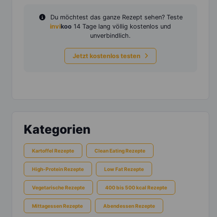
Du möchtest das ganze Rezept sehen? Teste
invi
koo
14 Tage lang völlig kostenlos und
unverbindlich.
Jetzt kostenlos testen
Kategorien
Kartoffel Rezepte
Clean Eating Rezepte
High-Protein Rezepte
Low Fat Rezepte
Vegetarische Rezepte
400 bis 500 kcal Rezepte
Mittagessen Rezepte
Abendessen Rezepte