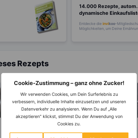
14.000 Rezepte, autom.
dynamische Einkaufslis
Entdecke die
invi
koo
-Mitgliedscha
Möglichkeiten, um Deine Ernährung
ieses Rezepts
Cookie-Zustimmung – ganz ohne Zucker!
Wir verwenden Cookies, um Dein Surferlebnis zu
verbessern, individuelle Inhalte einzusetzen und unseren
Datenverkehr zu analysieren. Wenn Du auf „Alle
akzeptieren" klickst, stimmst Du der Anwendung von
Cookies zu.
LEBENSMITTEL
KRÄUTER & GEWÜRZE
Kennst Du die
Petersilie – Aktiviert