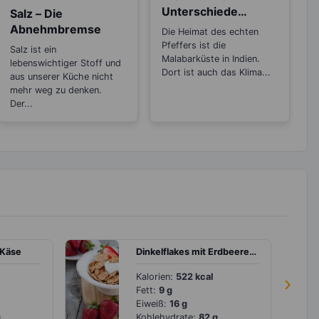
Unterschiede
Salz – Die
zwischen den
Abnehmbremse
Die Heimat des echten
Sorten
Pfeffers ist die
Salz ist ein
Malabarküste in Indien.
lebenswichtiger Stoff und
Dort ist auch das Klima...
aus unserer Küche nicht
mehr weg zu denken.
Der...
 Käse
Dinkelflakes mit Erdbeeren und Joghurt
Kalorien:
522 kcal
›
Fett:
9 g
Eiweiß:
16 g
g
Kohlehydrate:
82 g