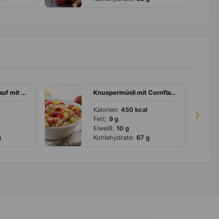
Champignon-Auflauf mit Kartoffeln und Soja-Hackfleisch
Knuspermüsli mit Cornflakes und Erdbeeren
Kalorien:
450 kcal
›
Fett:
9 g
Eiweiß:
10 g
g
Kohlehydrate:
67 g