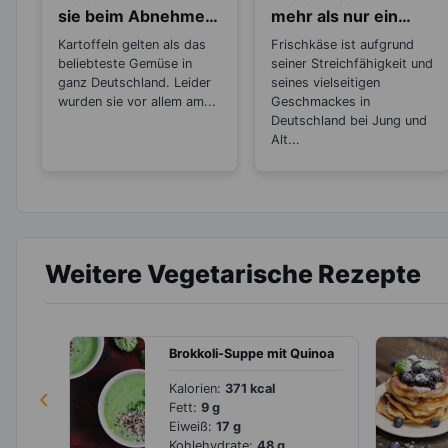
sie beim Abnehmen
mehr als nur ein
oder machen sie
Brotaufstrich
Kartoffeln gelten als das
Frischkäse ist aufgrund
dick?
beliebteste Gemüse in
seiner Streichfähigkeit und
ganz Deutschland. Leider
seines vielseitigen
wurden sie vor allem am...
Geschmackes in
Deutschland bei Jung und
Alt...
Weitere Vegetarische Rezepte
Brokkoli-Suppe mit Quinoa
‹
Kalorien:
371 kcal
Fett:
9 g
Eiweiß:
17 g
Kohlehydrate:
48 g