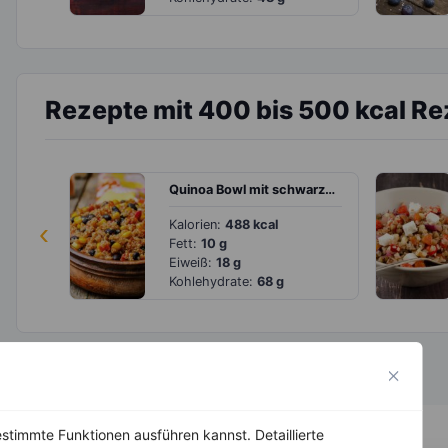
Rezepte mit 400 bis 500 kcal R
Quinoa Bowl mit schwarzen Bohnen, Mais und Paprika
‹
Kalorien:
488 kcal
Fett:
10 g
Eiweiß:
18 g
Kohlehydrate:
68 g
stimmte Funktionen ausführen kannst. Detaillierte