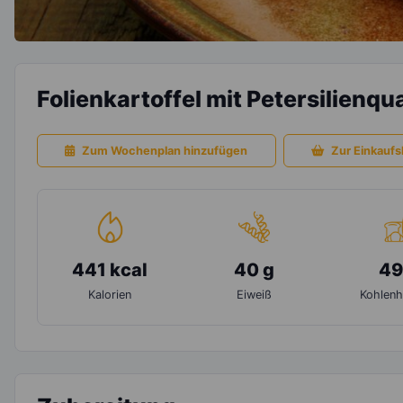
Folienkartoffel mit Petersilienqu
Zum Wochenplan hinzufügen
Zur Einkaufsl
441 kcal
40 g
49
Kalorien
Eiweiß
Kohlenh