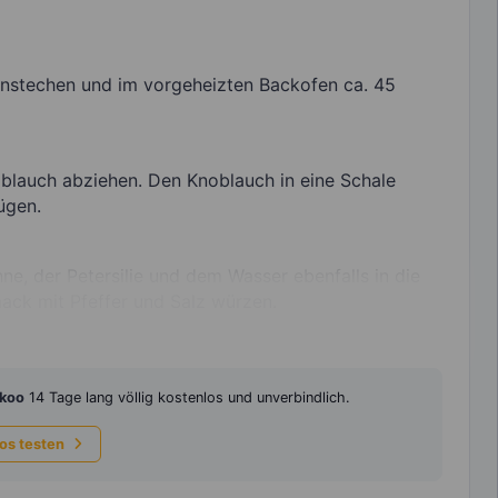
s anstechen und im vorgeheizten Backofen ca. 45
oblauch abziehen. Den Knoblauch in eine Schale
ügen.
e, der Petersilie und dem Wasser ebenfalls in die
ack mit Pfeffer und Salz würzen.
koo
14 Tage lang völlig kostenlos und unverbindlich.
los testen