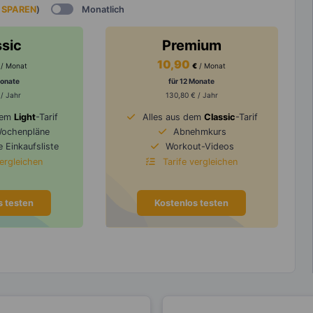
 SPAREN
)
Monatlich
ssic
Premium
10,90
/ Monat
€
/ Monat
Monate
für 12 Monate
 / Jahr
130,80 € / Jahr
dem
Light
-Tarif
Alles aus dem
Classic
-Tarif
Wochenpläne
Abnehmkurs
 Einkaufsliste
Workout-Videos
vergleichen
Tarife vergleichen
s testen
Kostenlos testen