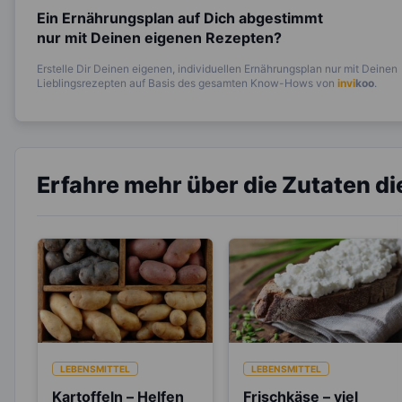
Ein Ernährungsplan auf Dich abgestimmt
nur mit Deinen eigenen Rezepten?
Erstelle Dir Deinen eigenen, individuellen Ernährungsplan nur mit Deinen
Lieblingsrezepten auf Basis des gesamten Know-Hows von
invi
koo
.
Erfahre mehr über die Zutaten d
LEBENSMITTEL
LEBENSMITTEL
Kartoffeln – Helfen
Frischkäse – viel