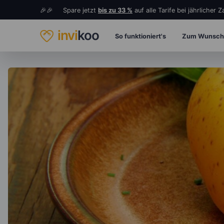
🎉🎉 Spare jetzt
bis zu 33 %
auf alle Tarife bei jährlicher 
invi
koo
So funktioniert's
Zum Wunsch