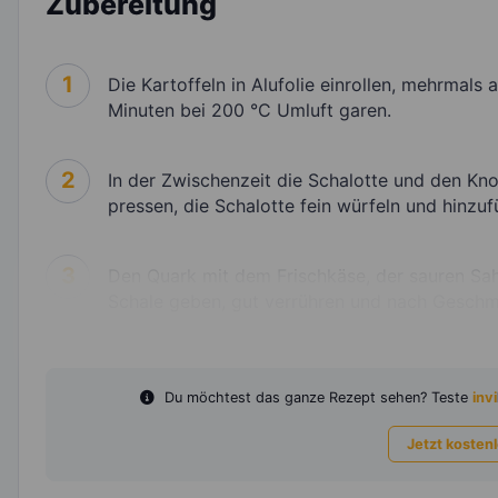
Zubereitung
1
Die Kartoffeln in Alufolie einrollen, mehrmal
Minuten bei 200 °C Umluft garen.
2
In der Zwischenzeit die Schalotte und den Kn
pressen, die Schalotte fein würfeln und hinzuf
3
Den Quark mit dem Frischkäse, der sauren Sahn
Schale geben, gut verrühren und nach Geschm
Du möchtest das ganze Rezept sehen? Teste
invi
Jetzt kosten