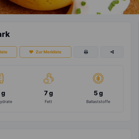
ark
iste
Zur Merkliste
 g
7 g
5 g
ydrate
Fett
Ballaststoffe