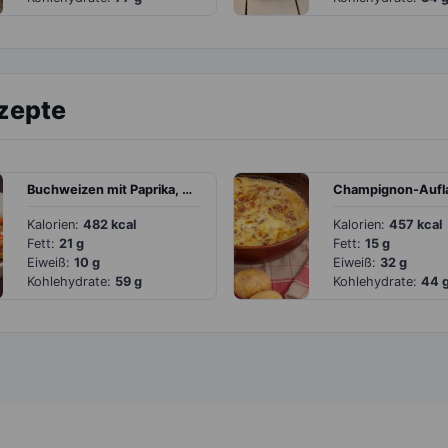
ezepte
Buchweizen mit Paprika, Walnüssen und veganem Feta
Kalorien:
482 kcal
Kalorien:
457 kcal
Fett:
21 g
Fett:
15 g
Eiweiß:
10 g
Eiweiß:
32 g
Kohlehydrate:
59 g
Kohlehydrate:
44 