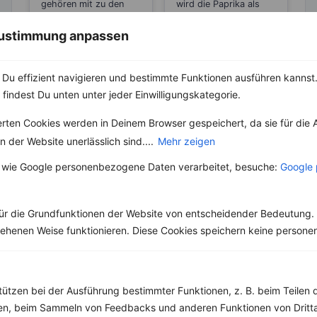
Abnehmen?
Zitrone
gehören mit zu den
wird die Paprika als
beliebtesten
Nahrungsmittel
Gemüsesorten. Das
genutzt. Zuvor hatten
 Zustimmung anpassen
besondere an ihnen ist,
sie die Spanier...
dass...
Du effizient navigieren und bestimmte Funktionen ausführen kannst. 
 findest Du unten unter jeder Einwilligungskategorie.
erten Cookies werden in Deinem Browser gespeichert, da sie für die 
 der Website unerlässlich sind....
Mehr zeigen
Weitere Vegetarische Rezepte
 wie Google personenbezogene Daten verarbeitet, besuche:
Google 
Feta-Dip mit Gemüsesticks
ür die Grundfunktionen der Website von entscheidender Bedeutung. 
‹
Kalorien:
575 kcal
›
esehenen Weise funktionieren. Diese Cookies speichern keine perso
Fett:
21 g
Eiweiß:
60 g
Kohlehydrate:
27 g
tützen bei der Ausführung bestimmter Funktionen, z. B. beim Teilen 
men, beim Sammeln von Feedbacks und anderen Funktionen von Dritta