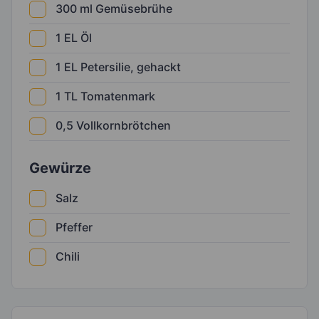
300
ml
Gemüsebrühe
1
EL
Öl
1
EL
Petersilie, gehackt
1
TL
Tomatenmark
0,5
Vollkornbrötchen
Gewürze
Salz
Pfeffer
Chili