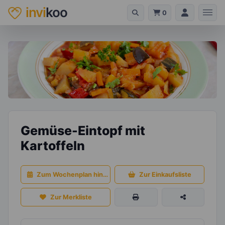
invi
koo
0
Gemüse-Eintopf mit
Kartoffeln
Zum Wochenplan hinzufügen
Zur Einkaufsliste
Zur Merkliste