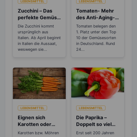
LEBENSMITTEL
LEBENSMITTEL
Zucchini – Das
Tomaten- Mehr
perfekte Gemüse
des Anti-Aging-
zum Abnehmen
Stoffs Lycopin
Die Zucchini kommt
Tomaten belegen den
durchs
ursprünglich aus
1. Platz unter den Top
Einkochen?
Italien. Ab April beginnt
10 der Gemüsesorten
in Italien die Aussaat,
in Deutschland. Rund
weswegen sie...
24...
LEBENSMITTEL
LEBENSMITTEL
Eignen sich
Die Paprika –
Karotten oder
Doppelt so viel
Möhren zum
Vitamin C, wie die
Karotten bzw. Möhren
Erst seit 200 Jahren