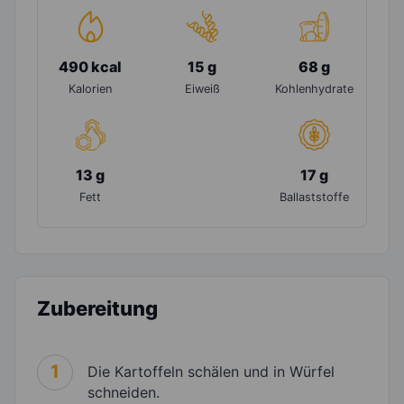
490 kcal
15 g
68 g
Kalorien
Eiweiß
Kohlenhydrate
13 g
17 g
Fett
Ballaststoffe
Zubereitung
1
Die Kartoffeln schälen und in Würfel
schneiden.