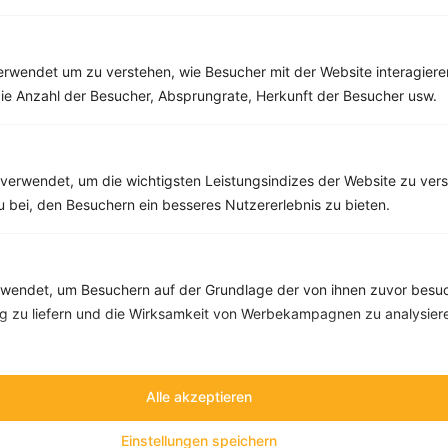
Rezepte mit 400 bis 500 kcal
Rezepte
rwendet um zu verstehen, wie Besucher mit der Website interagiere
ie Anzahl der Besucher, Absprungrate, Herkunft der Besucher usw.
Kohlrouladen mit Wirsing
‹
Kalorien:
488 kcal
›
verwendet, um die wichtigsten Leistungsindizes der Website zu ver
Fett:
12 g
zu bei, den Besuchern ein besseres Nutzererlebnis zu bieten.
Eiweiß:
33 g
Kohlehydrate:
57 g
endet, um Besuchern auf der Grundlage der von ihnen zuvor besuc
 zu liefern und die Wirksamkeit von Werbekampagnen zu analysier
Alle akzeptieren
Einstellungen speichern