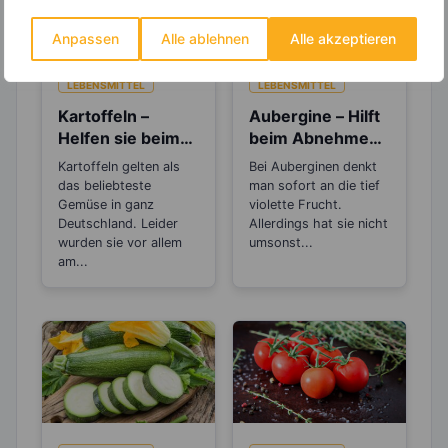
Anpassen
Alle ablehnen
Alle akzeptieren
LEBENSMITTEL
LEBENSMITTEL
Kartoffeln –
Aubergine – Hilft
Helfen sie beim
beim Abnehmen,
Abnehmen oder
bei Müdigkeit und
Kartoffeln gelten als
Bei Auberginen denkt
machen sie dick?
Stress
das beliebteste
man sofort an die tief
Gemüse in ganz
violette Frucht.
Deutschland. Leider
Allerdings hat sie nicht
wurden sie vor allem
umsonst...
am...