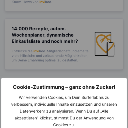
Know-Hows von
invi
koo
.
14.000 Rezepte, autom.
Wochenplaner,
dynamische
Einkaufsliste und noch mehr?
Entdecke die
invi
koo
-Mitgliedschaft und erhalte
viele hilfreiche und zeitsparende Möglichkeiten,
um Deine Ernährung optimal zu gestalten.
Cookie-Zustimmung – ganz ohne Zucker!
Erfahre mehr über die Zutaten
dieses Rezepts
Wir verwenden Cookies, um Dein Surferlebnis zu
verbessern, individuelle Inhalte einzusetzen und unseren
Datenverkehr zu analysieren. Wenn Du auf „Alle
akzeptieren" klickst, stimmst Du der Anwendung von
Cookies zu.