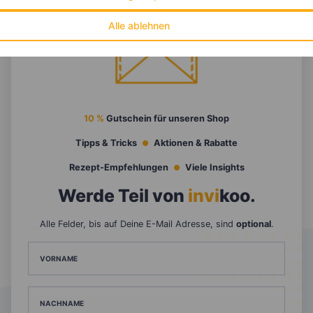
Alle ablehnen
10 %
Gutschein für unseren Shop
Tipps & Tricks
Aktionen & Rabatte
Rezept-Empfehlungen
Viele Insights
Werde Teil von
invi
koo
.
Alle Felder, bis auf Deine E-Mail Adresse, sind
optional
.
VORNAME
NACHNAME