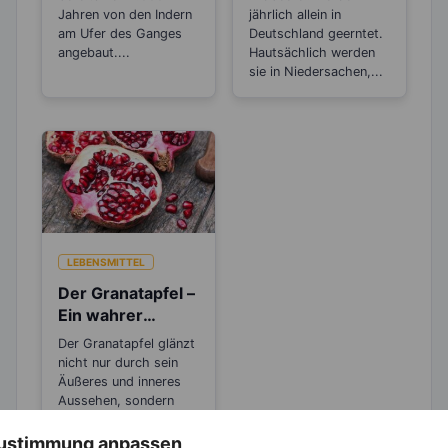
und eine schöne
gesehen Nüsse
Jahren von den Indern
jährlich allein in
Haut
am Ufer des Ganges
sind?
Deutschland geerntet.
angebaut....
Hautsächlich werden
sie in Niedersachen,...
LEBENSMITTEL
Der Granatapfel –
Ein wahrer
Jungbrunnen
Der Granatapfel glänzt
nicht nur durch sein
Äußeres und inneres
Aussehen, sondern
auch durch seine...
 Zustimmung anpassen