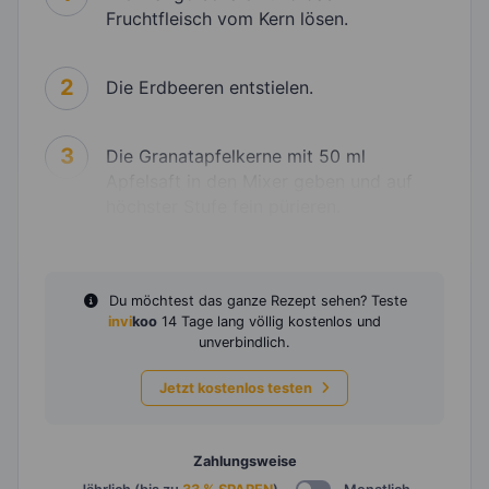
Fruchtfleisch vom Kern lösen.
2
Die Erdbeeren entstielen.
3
Die Granatapfelkerne mit 50 ml
Apfelsaft in den Mixer geben und auf
höchster Stufe fein pürieren.
Du möchtest das ganze Rezept sehen? Teste
invi
koo
14 Tage lang völlig kostenlos und
unverbindlich.
Jetzt kostenlos testen
Zahlungsweise