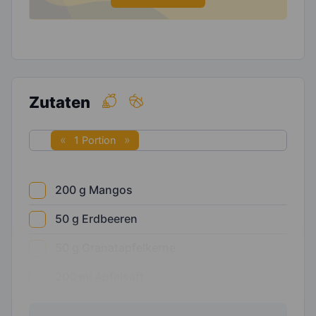
Zutaten
1 Portion
200
g
Mangos
50
g
Erdbeeren
50
g
Granatapfelkerne
200
ml
Apfelsaft