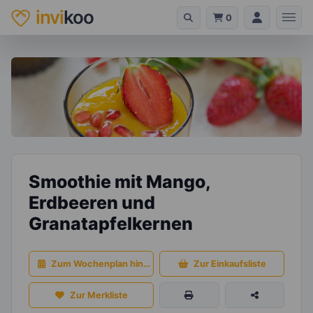
invi
koo
0
Smoothie mit Mango,
Erdbeeren und
Granatapfelkernen
Zum Wochenplan hinzufügen
Zur Einkaufsliste
Zur Merkliste