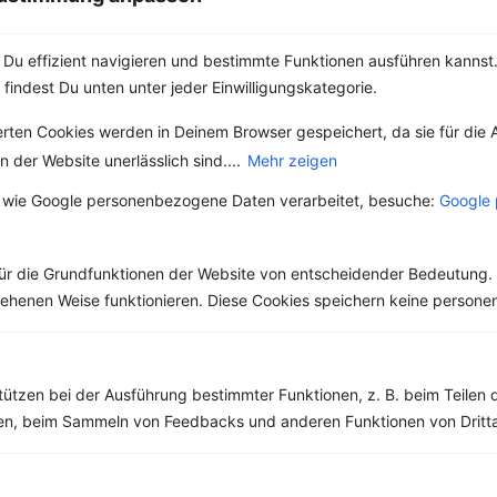
Du effizient navigieren und bestimmte Funktionen ausführen kannst. 
 findest Du unten unter jeder Einwilligungskategorie.
Weitere Vegetarische Rezepte
erten Cookies werden in Deinem Browser gespeichert, da sie für die 
 der Website unerlässlich sind....
Mehr zeigen
Kartoffelpüree mit Blumenkohl und Grünkohl
 wie Google personenbezogene Daten verarbeitet, besuche:
Google 
‹
Kalorien:
455 kcal
›
Fett:
15 g
ür die Grundfunktionen der Website von entscheidender Bedeutung. 
Eiweiß:
35 g
Kohlehydrate:
36 g
esehenen Weise funktionieren. Diese Cookies speichern keine perso
tützen bei der Ausführung bestimmter Funktionen, z. B. beim Teilen 
Rezepte mit 400 bis 500 kcal
men, beim Sammeln von Feedbacks und anderen Funktionen von Dritta
Rezepte