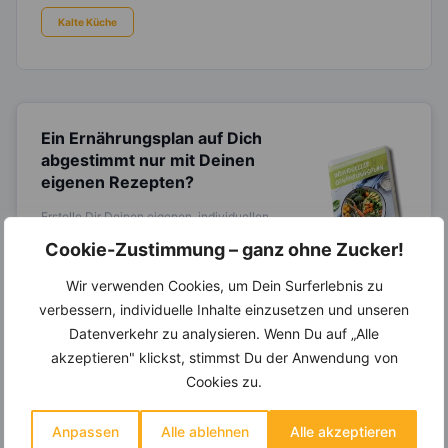
Kalte Küche
Ein Ernährungsplan auf Dich
abgestimmt
nur mit Deinen
eigenen Rezepten?
Erstelle Dir Deinen eigenen, individuellen
Ernährungsplan nur mit Deinen
Cookie-Zustimmung – ganz ohne Zucker!
Lieblingsrezepten auf Basis des gesamten
Know-Hows von
invi
koo
.
Wir verwenden Cookies, um Dein Surferlebnis zu
verbessern, individuelle Inhalte einzusetzen und unseren
Datenverkehr zu analysieren. Wenn Du auf „Alle
14.000 Rezepte, autom.
akzeptieren" klickst, stimmst Du der Anwendung von
Wochenplaner,
dynamische
Cookies zu.
Einkaufsliste und noch mehr?
Anpassen
Alle ablehnen
Alle akzeptieren
Entdecke die
invi
koo
-Mitgliedschaft und erhalte