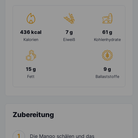
436 kcal
7 g
61 g
Kalorien
Eiweiß
Kohlenhydrate
15 g
9 g
Fett
Ballaststoffe
Zubereitung
1
Die Mango schälen und das