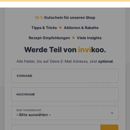
10 %
Gutschein für unseren Shop
Tipps & Tricks
Aktionen & Rabatte
Rezept-Empfehlungen
Viele Insights
Werde Teil von
invi
koo
.
Alle Felder, bis auf Deine E-Mail Adresse, sind
optional
.
VORNAME
NACHNAME
DEIN TAGESBEDARF