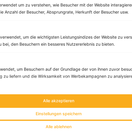
rwendet um zu verstehen, wie Besucher mit der Website interagiere
Aubergine mit Zucchini, Tofu und Paprika
ie Anzahl der Besucher, Absprungrate, Herkunft der Besucher usw.
‹
Kalorien:
402 kcal
›
Fett:
20 g
Eiweiß:
25 g
Kohlehydrate:
20 g
verwendet, um die wichtigsten Leistungsindizes der Website zu ver
zu bei, den Besuchern ein besseres Nutzererlebnis zu bieten.
endet, um Besuchern auf der Grundlage der von ihnen zuvor besuc
 zu liefern und die Wirksamkeit von Werbekampagnen zu analysier
Alle akzeptieren
Einstellungen speichern
Alle ablehnen