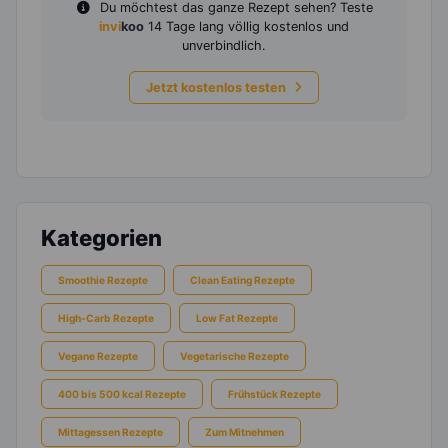
Du möchtest das ganze Rezept sehen? Teste
invi
koo
14 Tage lang völlig kostenlos und
unverbindlich.
Jetzt kostenlos testen
Kategorien
Smoothie Rezepte
Clean Eating Rezepte
High-Carb Rezepte
Low Fat Rezepte
Vegane Rezepte
Vegetarische Rezepte
400 bis 500 kcal Rezepte
Frühstück Rezepte
Mittagessen Rezepte
Zum Mitnehmen