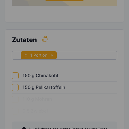
Zutaten
1 Portion
150
g
Chinakohl
150
g
Pellkartoffeln
110
g
Möhren
0,5
Zwiebel