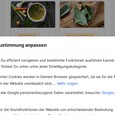
LEBENSMITTEL
KRÄUTER & GEWÜRZE
Kennst du die
Wie Du aus
 Zustimmung anpassen
Unterschiede
Lorbeerblättern
zwischen Brühe,
noch mehr
Die Geschichte der
Die Lorbeerblätter,
Fond und
Aroma gewinnst
Du effizient navigieren und bestimmte Funktionen ausführen kannst. 
Brühe reicht bis in die
gehören zur Familie
Bouillon?
Antike zurück, wo sie
der Lorbeergewächse
 findest Du unten unter jeder Einwilligungskategorie.
in verschiedenen
und werden vom
Kulturen...
Lorbeerbaum geerntet.
erten Cookies werden in Deinem Browser gespeichert, da sie für die 
Ursprünglich kommen
 der Website unerlässlich sind....
Mehr zeigen
die...
 wie Google personenbezogene Daten verarbeitet, besuche:
Google 
ür die Grundfunktionen der Website von entscheidender Bedeutung. 