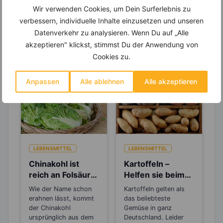
Wir verwenden Cookies, um Dein Surferlebnis zu
verbessern, individuelle Inhalte einzusetzen und unseren
Datenverkehr zu analysieren. Wenn Du auf „Alle
Erfahre mehr über die Zutaten
akzeptieren" klickst, stimmst Du der Anwendung von
dieses Rezepts
Cookies zu.
Anpassen
Alle ablehnen
Alle akzeptieren
LEBENSMITTEL
LEBENSMITTEL
Chinakohl ist
Kartoffeln –
reich an Folsäure,
Helfen sie beim
dem
Abnehmen oder
Wie der Name schon
Kartoffeln gelten als
Mangelvitamin
machen sie dick?
erahnen lässt, kommt
das beliebteste
Nr. 1
der Chinakohl
Gemüse in ganz
ursprünglich aus dem
Deutschland. Leider