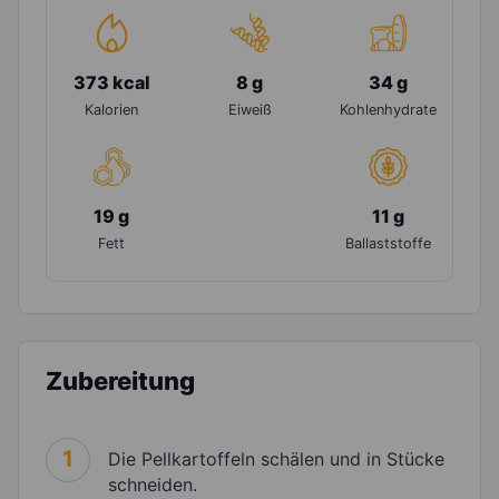
373 kcal
8 g
34 g
Kalorien
Eiweiß
Kohlenhydrate
19 g
11 g
Fett
Ballaststoffe
Zubereitung
1
Die Pellkartoffeln schälen und in Stücke
schneiden.