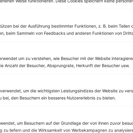
esehenen Weise funktionieren. Diese Cookies speichern keine perso
Weitere Vegetarische Rezepte
tützen bei der Ausführung bestimmter Funktionen, z. B. beim Teilen 
Auflauf mit Tofu, Kartoffeln, Feta, Paprika, Tomaten und Zucchini
men, beim Sammeln von Feedbacks und anderen Funktionen von Dritta
‹
Kalorien:
626 kcal
›
Fett:
30 g
Eiweiß:
28 g
Kohlehydrate:
59 g
rwendet um zu verstehen, wie Besucher mit der Website interagiere
ie Anzahl der Besucher, Absprungrate, Herkunft der Besucher usw.
Rezepte mit 300 bis 400 kcal
verwendet, um die wichtigsten Leistungsindizes der Website zu ver
Rezepte
zu bei, den Besuchern ein besseres Nutzererlebnis zu bieten.
Hering mit Joghurtcreme und Pellkartoffeln
endet, um Besuchern auf der Grundlage der von ihnen zuvor besuc
‹
Kalorien:
397 kcal
›
 zu liefern und die Wirksamkeit von Werbekampagnen zu analysier
Fett:
13 g