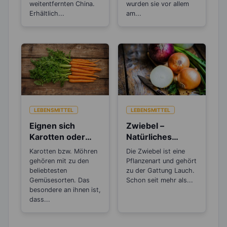
weitentfernten China.
wurden sie vor allem
Erhältlich...
am...
LEBENSMITTEL
LEBENSMITTEL
Eignen sich
Zwiebel –
Karotten oder
Natürliches
Möhren zum
Antibiotikum und
Karotten bzw. Möhren
Die Zwiebel ist eine
Abnehmen?
„Wunder“-
gehören mit zu den
Pflanzenart und gehört
Heilmittel
beliebtesten
zu der Gattung Lauch.
Gemüsesorten. Das
Schon seit mehr als...
besondere an ihnen ist,
dass...