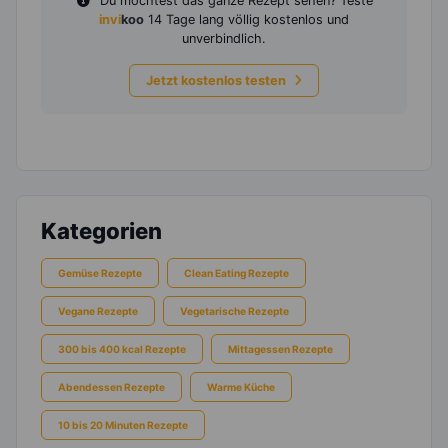
Du möchtest das ganze Rezept sehen? Teste
invi
koo
14 Tage lang völlig kostenlos und
unverbindlich.
Jetzt kostenlos testen
Kategorien
Gemüse Rezepte
Clean Eating Rezepte
Vegane Rezepte
Vegetarische Rezepte
300 bis 400 kcal Rezepte
Mittagessen Rezepte
Abendessen Rezepte
Warme Küche
10 bis 20 Minuten Rezepte