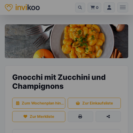
invi
koo
0
Gnocchi mit Zucchini und
Champignons
Zum Wochenplan hinzufügen
Zur Einkaufsliste
Zur Merkliste