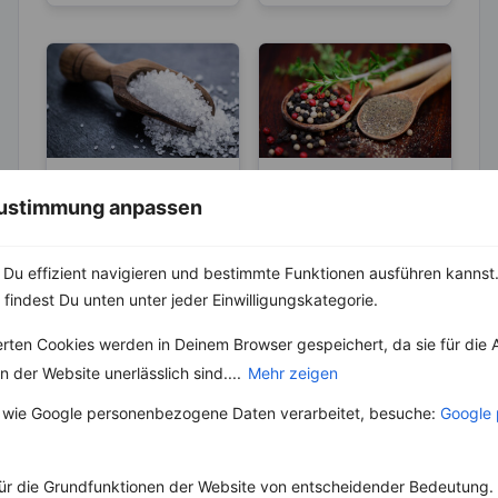
ABNEHMEN
KRÄUTER & GEWÜRZE
 Zustimmung anpassen
KRÄUTER & GEWÜRZE
Pfeffer- Die
Unterschiede
Salz – Die
zwischen den
Du effizient navigieren und bestimmte Funktionen ausführen kannst. 
Abnehmbremse
Die Heimat des echten
Sorten
 findest Du unten unter jeder Einwilligungskategorie.
Pfeffers ist die
Salz ist ein
Malabarküste in Indien.
lebenswichtiger Stoff
erten Cookies werden in Deinem Browser gespeichert, da sie für die 
Dort ist auch das
und aus unserer Küche
Klima...
 der Website unerlässlich sind....
Mehr zeigen
nicht mehr weg zu
denken. Der...
 wie Google personenbezogene Daten verarbeitet, besuche:
Google 
ür die Grundfunktionen der Website von entscheidender Bedeutung. 