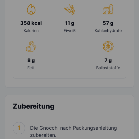
358 kcal
11 g
57 g
Kalorien
Eiweiß
Kohlenhydrate
8 g
7 g
Fett
Ballaststoffe
Zubereitung
1
Die Gnocchi nach Packungsanleitung
zubereiten.