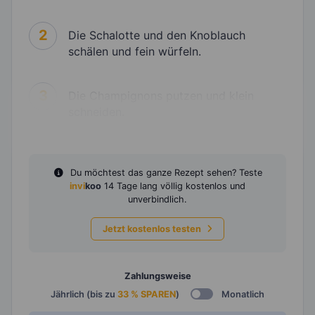
2
Die Schalotte und den Knoblauch
schälen und fein würfeln.
3
Die Champignons putzen und klein
schneiden.
Du möchtest das ganze Rezept sehen? Teste
invi
koo
14 Tage lang völlig kostenlos und
unverbindlich.
Jetzt kostenlos testen
Zahlungsweise
Jährlich (bis zu
33 % SPAREN
)
Monatlich