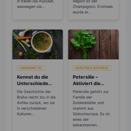
in Italien die Aussaat,
Region ist der
weswegen sie...
Champignon. Erstmals
wurde er...
LEBENSMITTEL
KRÄUTER & GEWÜRZE
Kennst du die
Petersilie –
Unterschiede
Aktiviert die
zwischen Brühe,
Entgiftungsarbeit
Die Geschichte der
Petersilie gehört zur
Fond und
von Niere und
Brühe reicht bis in die
Familie der
Bouillon?
Blase
Antike zurück, wo sie
Doldenblütler und
in verschiedenen
stammt aus
Kulturen...
Südosteuropa. Es ist
eines der
bekanntesten...