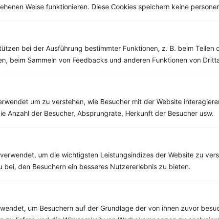
esehenen Weise funktionieren. Diese Cookies speichern keine perso
Weitere Vegetarische Rezepte
tützen bei der Ausführung bestimmter Funktionen, z. B. beim Teilen 
Milchreis mit Blaubeeren und Banane
men, beim Sammeln von Feedbacks und anderen Funktionen von Dritta
‹
Kalorien:
464 kcal
›
Fett:
3 g
Eiweiß:
10 g
Kohlehydrate:
92 g
rwendet um zu verstehen, wie Besucher mit der Website interagiere
ie Anzahl der Besucher, Absprungrate, Herkunft der Besucher usw.
Rezepte mit 300 bis 400 kcal
verwendet, um die wichtigsten Leistungsindizes der Website zu ver
Rezepte
zu bei, den Besuchern ein besseres Nutzererlebnis zu bieten.
Haferflocken mit Beerenmischung
endet, um Besuchern auf der Grundlage der von ihnen zuvor besuc