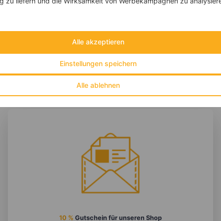
 zu liefern und die Wirksamkeit von Werbekampagnen zu analysier
‹
Kalorien:
352 kcal
›
Fett:
5 g
Eiweiß:
10 g
Kohlehydrate:
53 g
Alle akzeptieren
Einstellungen speichern
Alle ablehnen
10 %
Gutschein für unseren Shop