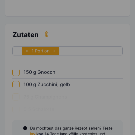
Zutaten
1 Portion
150
g
Gnocchi
100
g
Zucchini, gelb
75
g
Champignons
0,5
Schalotte
Du möchtest das ganze Rezept sehen? Teste
invi
koo
14 Tage lang völlig kostenlos und