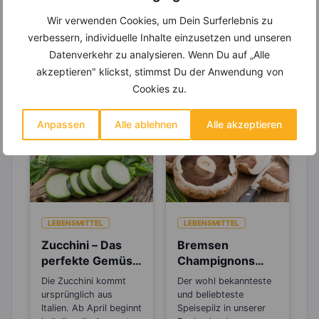
Wir verwenden Cookies, um Dein Surferlebnis zu
verbessern, individuelle Inhalte einzusetzen und unseren
Datenverkehr zu analysieren. Wenn Du auf „Alle
Erfahre mehr über die Zutaten
akzeptieren" klickst, stimmst Du der Anwendung von
dieses Rezepts
Cookies zu.
Anpassen
Alle ablehnen
Alle akzeptieren
LEBENSMITTEL
LEBENSMITTEL
Zucchini – Das
Bremsen
perfekte Gemüse
Champignons
zum Abnehmen
den
Die Zucchini kommt
Der wohl bekannteste
Alterungsprozes
ursprünglich aus
und beliebteste
s aus?
Italien. Ab April beginnt
Speisepilz in unserer