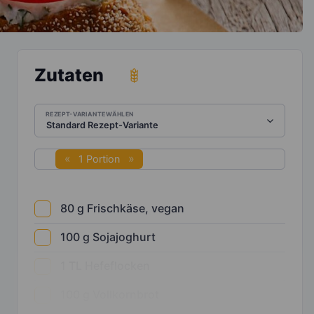
Zutaten
REZEPT-VARIANTE WÄHLEN
1 Portion
80
g
Frischkäse, vegan
100
g
Sojajoghurt
1
TL
Hefeflocken
100
g
Vollkornbrot