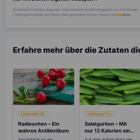
Erstelle Dir Deinen eigenen, individuellen Ernährungsplan nur mit Deinen
Lieblingsrezepten auf Basis des gesamten Know-Hows von
invi
koo
.
Erfahre mehr über die Zutaten d
LEBENSMITTEL
LEBENSMITTEL
Radieschen – Ein
Salatgurken – Mit
wahres Antibiotikum
nur 12 Kalorien sind
sie wahre
Tatsächlich ist die
Auf dem dritten Platz der