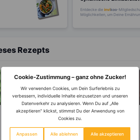
Entdecke die
invi
koo
-Mitgliedscha
Möglichkeiten, um Deine Ernährung
ieses Rezepts
Cookie-Zustimmung – ganz ohne Zucker!
Wir verwenden Cookies, um Dein Surferlebnis zu
verbessern, individuelle Inhalte einzusetzen und unseren
Datenverkehr zu analysieren. Wenn Du auf „Alle
akzeptieren" klickst, stimmst Du der Anwendung von
KRÄUTER & GEWÜRZE
ABNEHMEN
Cookies zu.
KRÄUTER & GEWÜRZE
Dill und seine
„magische“ Wirkung
Salz – Die
Anpassen
Alle ablehnen
Alle akzeptieren
Abnehmbremse
Schon in der Antike war