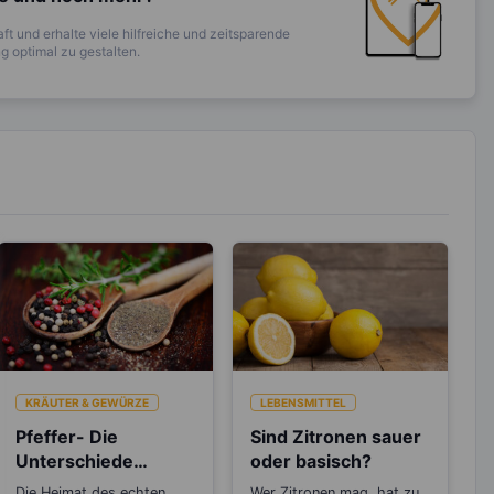
ft und erhalte viele hilfreiche und zeitsparende
 optimal zu gestalten.
KRÄUTER & GEWÜRZE
LEBENSMITTEL
Pfeffer- Die
Sind Zitronen sauer
Unterschiede
oder basisch?
zwischen den
Die Heimat des echten
Wer Zitronen mag, hat zu