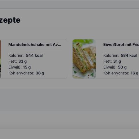
ezepte
Mandelmilchshake mit Avocado
Kalorien:
544 kcal
Kalorien:
584 kcal
Fett:
33 g
Fett:
31 g
Eiweiß:
15 g
Eiweiß:
50 g
Kohlehydrate:
38 g
Kohlehydrate:
16 g