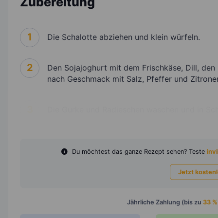
Zubereitung
1
Die Schalotte abziehen und klein würfeln.
2
Den Sojajoghurt mit dem Frischkäse, Dill, de
nach Geschmack mit Salz, Pfeffer und Zitrone
3
Die Gurke und Radieschen waschen und in Sch
Du möchtest das ganze Rezept sehen? Teste
invi
Jetzt kosten
Jährliche Zahlung (bis zu
33 %