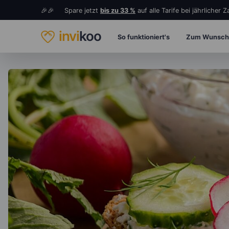
🎉🎉 Spare jetzt
bis zu 33 %
auf alle Tarife bei jährlicher 
invi
koo
So funktioniert's
Zum Wunsch