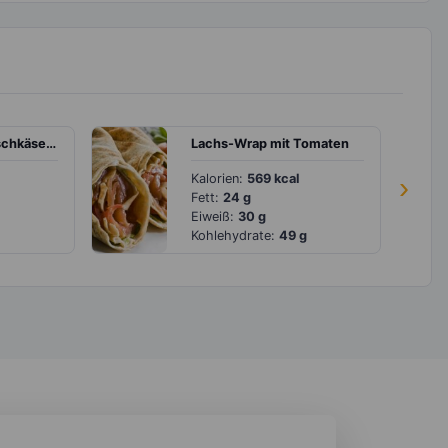
Eiweißbrot mit Frischkäse, Ei und Gurke
Lachs-Wrap mit Tomaten
Kalorien:
569 kcal
›
Fett:
24 g
Eiweiß:
30 g
Kohlehydrate:
49 g