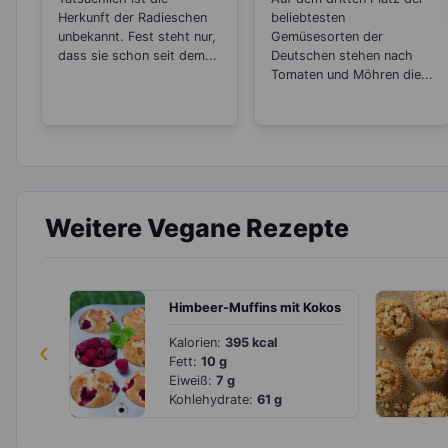
Schlankmacher!
Herkunft der Radieschen
beliebtesten
unbekannt. Fest steht nur,
Gemüsesorten der
dass sie schon seit dem...
Deutschen stehen nach
Tomaten und Möhren die...
Weitere Vegane Rezepte
Himbeer-Muffins mit Kokos
‹
Kalorien:
395 kcal
Fett:
10 g
Eiweiß:
7 g
Kohlehydrate:
61 g