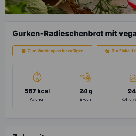
Gurken-Radieschenbrot mit veg
Zum Wochenplan hinzufügen
Zur Einkaufsl
587 kcal
24 g
94
Kalorien
Eiweiß
Kohlenh