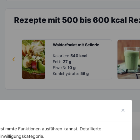
Rezepte mit 500 bis 600 kcal R
Waldorfsalat mit Sellerie
‹
Kalorien:
540 kcal
Fett:
27 g
Eiweiß:
10 g
Kohlehydrate:
56 g
stimmte Funktionen ausführen kannst. Detaillierte
inwilligungskategorie.