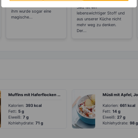
der Dill sehr beliebt und
Salz ist ein
ihm wurde sogar eine
lebenswichtiger Stoff und
magische...
aus unserer Küche nicht
mehr weg zu denken.
Der...
Muffins mit Haferflocken und Apfel
Kalorien:
393 kcal
Kalorien:
661 kcal
Fett:
5 g
Fett:
14 g
Eiweiß:
7 g
Eiweiß:
27 g
Kohlehydrate:
71 g
Kohlehydrate:
98 g