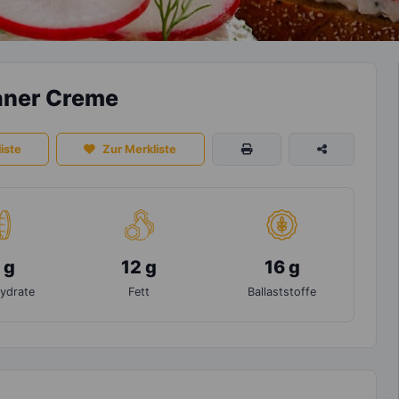
aner Creme
iste
Zur Merkliste
 g
12 g
16 g
ydrate
Fett
Ballaststoffe