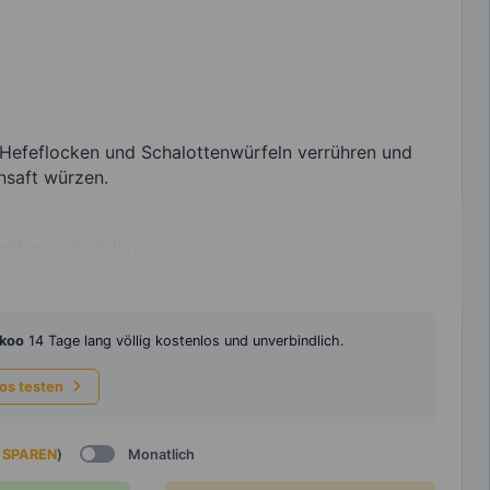
n Hefeflocken und Schalottenwürfeln verrühren und
nsaft würzen.
eiben schneiden.
koo
14 Tage lang völlig kostenlos und unverbindlich.
los testen
 SPAREN
)
Monatlich