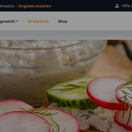
Hilfe
Zahlweise –
Angebot ansehen
gewicht
Rezeptwelt
Shop