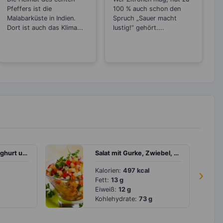
Sorten
Pfeffers ist die
100 % auch schon den
Malabarküste in Indien.
Spruch „Sauer macht
Dort ist auch das Klima...
lustig!“ gehört....
Müsli mit Apfel, Joghurt und Gojibeeren
Salat mit Gurke, Zwiebel, Paprika und Melone
Kalorien:
497 kcal
›
Fett:
13 g
Eiweiß:
12 g
Kohlehydrate:
73 g