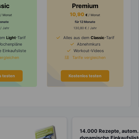
ssic
Premium
10,90
/ Monat
€
/ Monat
Monate
für 12 Monate
 / Jahr
130,80 € / Jahr
dem
Light
-Tarif
Alles aus dem
Classic
-Tarif
Wochenpläne
Abnehmkurs
 Einkaufsliste
Workout-Videos
vergleichen
Tarife vergleichen
s testen
Kostenlos testen
14.000 Rezepte, autom.
dynamische Einkaufslis