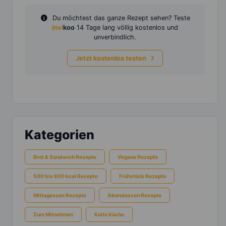
Du möchtest das ganze Rezept sehen? Teste
invi
koo
14 Tage lang völlig kostenlos und
unverbindlich.
Jetzt kostenlos testen
Kategorien
Brot & Sandwich Rezepte
Vegane Rezepte
500 bis 600 kcal Rezepte
Frühstück Rezepte
Mittagessen Rezepte
Abendessen Rezepte
Zum Mitnehmen
Kalte Küche