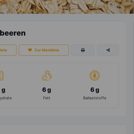
dbeeren
iste
Zur Merkliste
 g
6 g
6 g
ydrate
Fett
Ballaststoffe