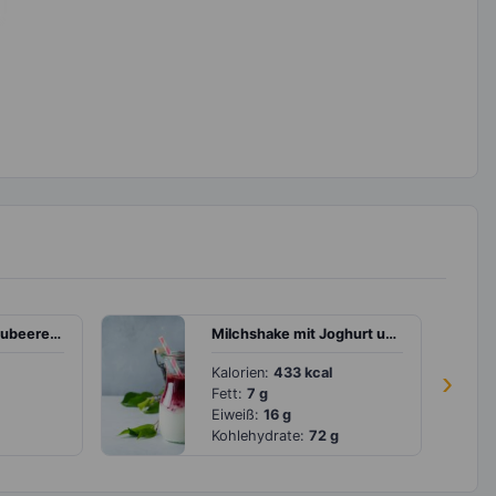
Milchshake mit Blaubeeren, Joghurt und Mandelmus
Milchshake mit Joghurt und Kirschen
Kalorien:
433 kcal
›
Fett:
7 g
Eiweiß:
16 g
Kohlehydrate:
72 g