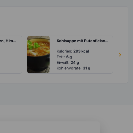
Joghurt mit Trauben, Himbeeren und Müsli
Kohlsuppe mit Putenfleisch und Gemüsestreifen
Kalorien:
293 kcal
›
Fett:
6 g
Eiweiß:
24 g
g
Kohlehydrate:
31 g