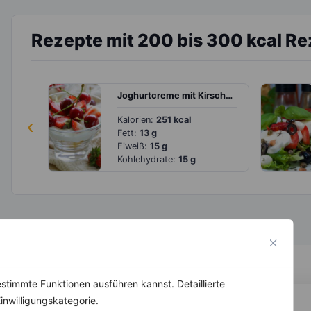
Rezepte mit 200 bis 300 kcal R
Joghurtcreme mit Kirschen und Erdbeeren
‹
Kalorien:
251 kcal
Fett:
13 g
Eiweiß:
15 g
Kohlehydrate:
15 g
stimmte Funktionen ausführen kannst. Detaillierte
inwilligungskategorie.