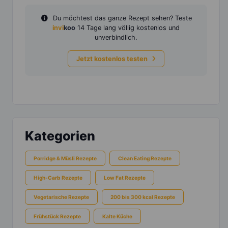
Du möchtest das ganze Rezept sehen? Teste
invi
koo
14 Tage lang völlig kostenlos und
unverbindlich.
Jetzt kostenlos testen
Kategorien
Porridge & Müsli Rezepte
Clean Eating Rezepte
High-Carb Rezepte
Low Fat Rezepte
Vegetarische Rezepte
200 bis 300 kcal Rezepte
Frühstück Rezepte
Kalte Küche