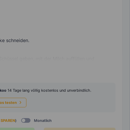
cke schneiden.
chüssel geben, mit der Milch auffüllen und
koo
14 Tage lang völlig kostenlos und unverbindlich.
los testen
 SPAREN
)
Monatlich