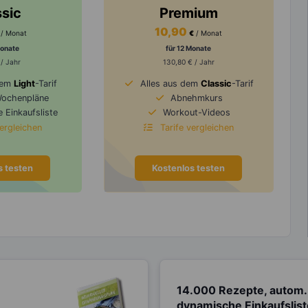
ssic
Premium
10,90
/ Monat
€
/ Monat
Monate
für 12 Monate
 / Jahr
130,80 € / Jahr
dem
Light
-Tarif
Alles aus dem
Classic
-Tarif
Wochenpläne
Abnehmkurs
 Einkaufsliste
Workout-Videos
vergleichen
Tarife vergleichen
s testen
Kostenlos testen
14.000 Rezepte, autom.
dynamische Einkaufslis