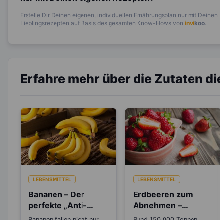
Erstelle Dir Deinen eigenen, individuellen Ernährungsplan nur mit Deinen
Lieblingsrezepten auf Basis des gesamten Know-Hows von
invi
koo
.
Erfahre mehr über die Zutaten d
LEBENSMITTEL
LEBENSMITTEL
Bananen – Der
Erdbeeren zum
perfekte „Anti-
Abnehmen –
Stress“-Snack
Wusstest du, das
Bananen fallen nicht nur
Rund 150.000 Tonnen