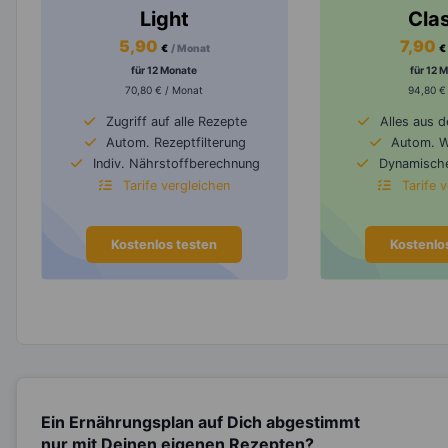
Light
Cla
5,90
7,90
€
/ Monat
€
für 12 Monate
für 12 
70,80 € / Monat
94,80 €
Zugriff auf alle Rezepte
Alles aus 
Autom. Rezeptfilterung
Autom. 
Indiv. Nährstoffberechnung
Dynamische
Tarife vergleichen
Tarife 
Kostenlos testen
Kostenlo
Ein Ernährungsplan auf Dich abgestimmt
nur mit Deinen eigenen Rezepten?