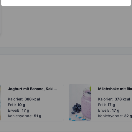
Joghurt mit Banane, Kaki und Haferflocken
Kalorien:
388 kcal
Kalorien:
378 kcal
Fett:
10 g
Fett:
17 g
Eiweiß:
17 g
Eiweiß:
17 g
Kohlehydrate:
51 g
Kohlehydrate:
32 g