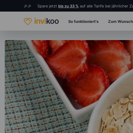
🎉🎉 Spare jetzt
bis zu 33 %
auf alle Tarife bei jährlicher 
invi
koo
So funktioniert's
Zum Wunsch