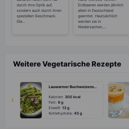
sie botanisch
durch ihre Optik auf,
Erdbeeren werden jährlich
gesehen Nüsse
sondern auch durch ihren
allein in Deutschland
speziellen Geschmack.
sind?
geerntet. Hautsächlich
Die...
werden sie in
Niedersachen,...
Weitere Vegetarische Rezepte
Lauwarmer Buchweizensalat mit mediterranem Dressing
‹
Kalorien:
300 kcal
Fett:
6 g
Eiweiß:
13 g
Kohlehydrate:
45 g