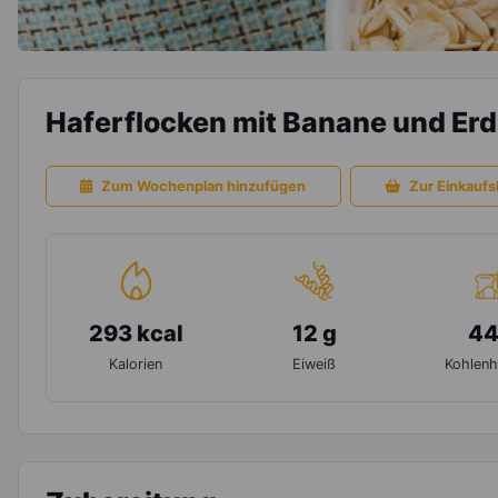
Haferflocken mit Banane und Er
Zum Wochenplan hinzufügen
Zur Einkaufsl
293 kcal
12 g
44
Kalorien
Eiweiß
Kohlenh