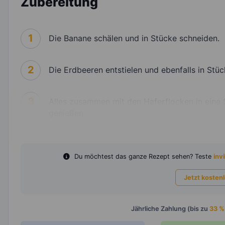
Zubereitung
1
Die Banane schälen und in Stücke schneiden.
2
Die Erdbeeren entstielen und ebenfalls in Stü
3
Alles zusammen mit den Haferflocken in eine S
genießen.
Du möchtest das ganze Rezept sehen? Teste
invi
Jetzt kosten
Jährliche Zahlung (bis zu
33 %