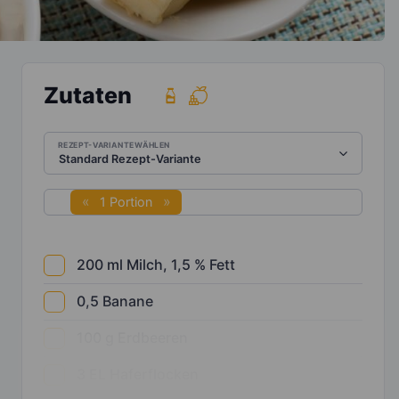
Zutaten
REZEPT-VARIANTE WÄHLEN
1 Portion
200
ml
Milch, 1,5 % Fett
0,5
Banane
100
g
Erdbeeren
3
EL
Haferflocken