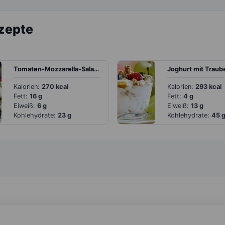
ezepte
Tomaten-Mozzarella-Salat mit Kapern und Oliven
Kalorien:
270 kcal
Kalorien:
293 kcal
Fett:
16 g
Fett:
4 g
Eiweiß:
6 g
Eiweiß:
13 g
Kohlehydrate:
23 g
Kohlehydrate:
45 