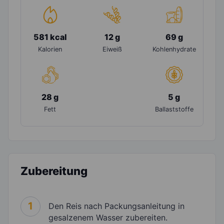
581 kcal
12 g
69 g
Kalorien
Eiweiß
Kohlenhydrate
28 g
5 g
Fett
Ballaststoffe
Zubereitung
1
Den Reis nach Packungsanleitung in
gesalzenem Wasser zubereiten.