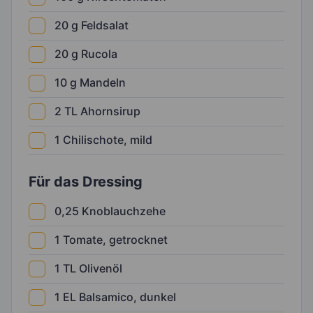
20
g
Feldsalat
20
g
Rucola
10
g
Mandeln
2
TL
Ahornsirup
1
Chilischote, mild
Für das Dressing
0,25
Knoblauchzehe
1
Tomate, getrocknet
1
TL
Olivenöl
1
EL
Balsamico, dunkel