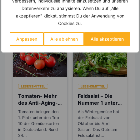
verbessern, individuelle Inhalte einzusetzen und unseren
Datenverkehr zu analysieren. Wenn Du auf „Alle
akzeptieren" klickst, stimmst Du der Anwendung von
Erfahre mehr über die Zutaten
Cookies zu.
dieses Rezepts
Anpassen
Alle ablehnen
Alle akzeptieren
LEBENSMITTEL
LEBENSMITTEL
Tomaten- Mehr
Feldsalat – Die
des Anti-Aging-
Nummer 1 unter
Stoffs Lycopin
den
Tomaten belegen den
Als Wintergemüse hat
durchs
Eisenlieferanten
1. Platz unter den Top
der Feldsalat von
Einkochen?
10 der Gemüsesorten
Oktober bis April
in Deutschland. Rund
Saison. Das Gute am
24...
Feldsalat ist,...