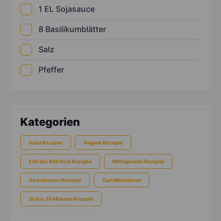
1
EL
Sojasauce
8
Basilikumblätter
Salz
Pfeffer
Kategorien
Salat Rezepte
Vegane Rezepte
500 bis 600 kcal Rezepte
Mittagessen Rezepte
Abendessen Rezepte
Zum Mitnehmen
20 bis 30 Minuten Rezepte