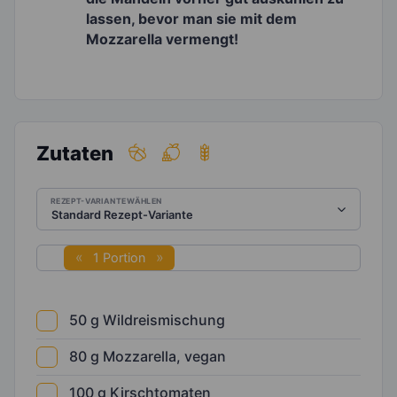
lassen, bevor man sie mit dem
Mozzarella vermengt!
Zutaten
REZEPT-VARIANTE WÄHLEN
1 Portion
50
g
Wildreismischung
80
g
Mozzarella, vegan
100
g
Kirschtomaten