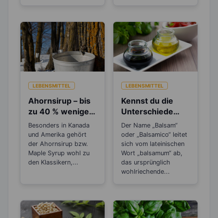
LEBENSMITTEL
LEBENSMITTEL
Ahornsirup – bis
Kennst du die
zu 40 % weniger
Unterschiede
Kalorien als
beim Balsamico
Besonders in Kanada
Der Name „Balsam“
Zucker
Essig?
und Amerika gehört
oder „Balsamico“ leitet
der Ahornsirup bzw.
sich vom lateinischen
Maple Syrup wohl zu
Wort „balsamum“ ab,
den Klassikern,...
das ursprünglich
wohlriechende...