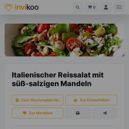
invi
koo
0
Italienischer Reissalat mit
süß-salzigen Mandeln
Zum Wochenplan hinzufügen
Zur Einkaufsliste
Zur Merkliste