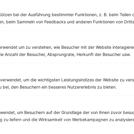
Baguette mit Tomaten und veganem Feta
‹
Kalorien:
595 kcal
›
tützen bei der Ausführung bestimmter Funktionen, z. B. beim Teilen 
Fett:
17 g
men, beim Sammeln von Feedbacks und anderen Funktionen von Dritta
Eiweiß:
17 g
Kohlehydrate:
82 g
rwendet um zu verstehen, wie Besucher mit der Website interagiere
ie Anzahl der Besucher, Absprungrate, Herkunft der Besucher usw.
Rezepte mit 500 bis 600 kcal
Rezepte
verwendet, um die wichtigsten Leistungsindizes der Website zu ver
zu bei, den Besuchern ein besseres Nutzererlebnis zu bieten.
Smoothie-Bowl mit Apfel, Beeren und Topping
‹
Kalorien:
592 kcal
›
Fett:
26 g
endet, um Besuchern auf der Grundlage der von ihnen zuvor besuc
Eiweiß:
43 g
 zu liefern und die Wirksamkeit von Werbekampagnen zu analysier
Kohlehydrate:
34 g