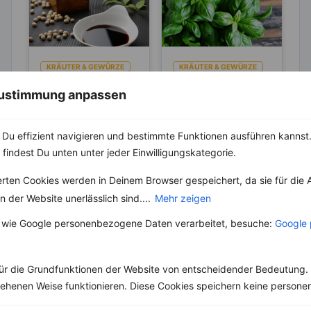
KRÄUTER & GEWÜRZE
KRÄUTER & GEWÜRZE
Sojasauce – Die
Basilikum – Es
 Zustimmung anpassen
gesunde
gibt über 60
Salzalternative
verschiedene
Sojasauce ist nicht nur
Der Geschmack und
Arten
Du effizient navigieren und bestimmte Funktionen ausführen kannst. 
in der asiatischen
Geruch erinnert wohl
Gegend beliebt –
als Erstes an Italien.
 findest Du unten unter jeder Einwilligungskategorie.
mittlerweile wird die
Dabei ist die Herkunft
Sauce überall...
heute...
erten Cookies werden in Deinem Browser gespeichert, da sie für die 
 der Website unerlässlich sind....
Mehr zeigen
 wie Google personenbezogene Daten verarbeitet, besuche:
Google 
Weitere Vegane Rezepte
ür die Grundfunktionen der Website von entscheidender Bedeutung. 
esehenen Weise funktionieren. Diese Cookies speichern keine perso