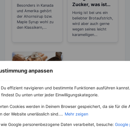
Kalorien als
Zucker, was ist
Besonders in Kanada
Zucker
gesünder?
und Amerika gehört
Honig ist bei uns ein
der Ahornsirup bzw.
beliebter Brotaufstrich,
Maple Syrup wohl zu
wird aber auch gerne
den Klassikern,...
wegen seines leicht
karamelligen...
 Zustimmung anpassen
Du effizient navigieren und bestimmte Funktionen ausführen kannst. 
KRÄUTER & GEWÜRZE
 findest Du unten unter jeder Einwilligungskategorie.
Zimt – Wirkt bei
Entzündungen
erten Cookies werden in Deinem Browser gespeichert, da sie für die 
und Rheuma
 der Website unerlässlich sind....
Mehr zeigen
Die Herkunft des
Zimtbaumes ist Sri
 wie Google personenbezogene Daten verarbeitet, besuche:
Google 
Lanka. Heute ist der