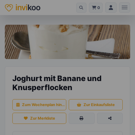
invi
koo
0
Joghurt mit Banane und
Knusperflocken
Zum Wochenplan hinzufügen
Zur Einkaufsliste
Zur Merkliste