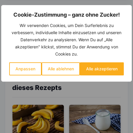
Cookie-Zustimmung – ganz ohne Zucker!
14.000 Rezepte, autom.
Wochenplaner,
dynamische
Wir verwenden Cookies, um Dein Surferlebnis zu
Einkaufsliste und noch mehr?
verbessern, individuelle Inhalte einzusetzen und unseren
Entdecke die
invi
koo
-Mitgliedschaft und erhalte
Datenverkehr zu analysieren. Wenn Du auf „Alle
viele hilfreiche und zeitsparende Möglichkeiten,
akzeptieren" klickst, stimmst Du der Anwendung von
um Deine Ernährung optimal zu gestalten.
Cookies zu.
Anpassen
Alle ablehnen
Alle akzeptieren
Erfahre mehr über die Zutaten
dieses Rezepts