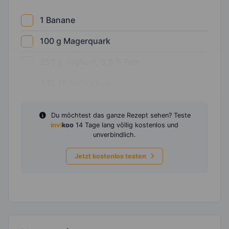
1
Banane
100
g
Magerquark
250
g
Joghurt, 3,5 % Fett
4
EL
Haferflocken
Du möchtest das ganze Rezept sehen? Teste
invi
koo
14 Tage lang völlig kostenlos und
unverbindlich.
Jetzt kostenlos testen