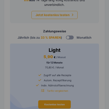
invi
koo
14 Tage lang völlig kostenlos und
unverbindlich.
Jetzt kostenlos testen
Zahlungsweise
Jährlich (bis zu
33 % SPAREN
)
Monatlich
Light
5,90
€
/ Monat
für 12 Monate
70,80 € / Monat
Zugriff auf alle Rezepte
Autom. Rezeptfilterung
Indiv. Nährstoffberechnung
Tarife vergleichen
Kostenlos testen