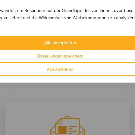
Rezepte
endet, um Besuchern auf der Grundlage der von ihnen zuvor besuc
 zu liefern und die Wirksamkeit von Werbekampagnen zu analysier
Fischfilet mit Tomaten und Paprika
‹
Kalorien:
507 kcal
›
Fett:
13 g
Alle akzeptieren
Eiweiß:
59 g
Kohlehydrate:
27 g
Einstellungen speichern
Alle ablehnen