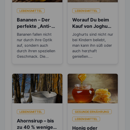
LEBENSMITTEL
LEBENSMITTEL
Bananen – Der
Worauf Du beim
perfekte „Anti-
Kauf von Joghurt
Stress“-Snack
achten solltest
Bananen fallen nicht
Joghurts sind nicht nur
nur durch ihre Optik
bei Kindern beliebt,
auf, sondern auch
man kann ihn süß oder
durch ihren speziellen
auch herzhaft
Geschmack. Die...
genießen....
LEBENSMITTEL
GESUNDE ERNÄHRUNG
LEBENSMITTEL
Ahornsirup – bis
zu 40 % weniger
Honig oder