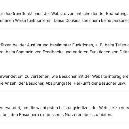
Baum in mehreren
Teilen der...
ür die Grundfunktionen der Website von entscheidender Bedeutung. 
esehenen Weise funktionieren. Diese Cookies speichern keine perso
Weitere Vegetarische Rezepte
tützen bei der Ausführung bestimmter Funktionen, z. B. beim Teilen 
men, beim Sammeln von Feedbacks und anderen Funktionen von Dritta
Hirsebowl mit Kürbis, Erbsen, Feta und Blaubeeren
‹
Kalorien:
570 kcal
›
rwendet um zu verstehen, wie Besucher mit der Website interagiere
Fett:
10 g
ie Anzahl der Besucher, Absprungrate, Herkunft der Besucher usw.
Eiweiß:
26 g
Kohlehydrate:
80 g
verwendet, um die wichtigsten Leistungsindizes der Website zu ver
zu bei, den Besuchern ein besseres Nutzererlebnis zu bieten.
Rezepte mit 500 bis 600 kcal