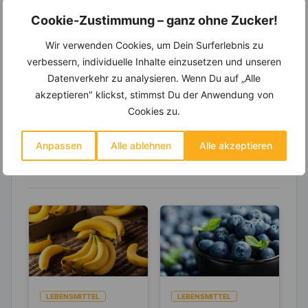
Wochenplaner,
dynamische
Cookie-Zustimmung – ganz ohne Zucker!
Einkaufsliste und noch mehr?
Wir verwenden Cookies, um Dein Surferlebnis zu
Entdecke die
invi
koo
-Mitgliedschaft und erhalte
verbessern, individuelle Inhalte einzusetzen und unseren
viele hilfreiche und zeitsparende Möglichkeiten,
um Deine Ernährung optimal zu gestalten.
Datenverkehr zu analysieren. Wenn Du auf „Alle
akzeptieren" klickst, stimmst Du der Anwendung von
Cookies zu.
Erfahre mehr über die Zutaten
Anpassen
Alle ablehnen
Alle akzeptieren
dieses Rezepts
LEBENSMITTEL
LEBENSMITTEL