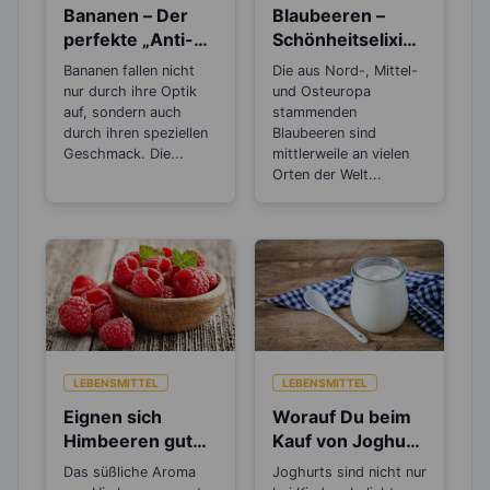
Bananen – Der
Blaubeeren –
perfekte „Anti-
Schönheitselixier
Stress“-Snack
für die Haut und
Bananen fallen nicht
Die aus Nord-, Mittel-
gut beim
nur durch ihre Optik
und Osteuropa
Abnehmen
auf, sondern auch
stammenden
durch ihren speziellen
Blaubeeren sind
Geschmack. Die...
mittlerweile an vielen
Orten der Welt...
LEBENSMITTEL
LEBENSMITTEL
Eignen sich
Worauf Du beim
Himbeeren gut
Kauf von Joghurt
zum Abnehmen?
achten solltest
Das süßliche Aroma
Joghurts sind nicht nur