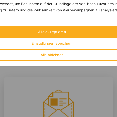
endet, um Besuchern auf der Grundlage der von ihnen zuvor besuc
 zu liefern und die Wirksamkeit von Werbekampagnen zu analysier
Veganer Dip mit Gemüsestick und Tortillaecken
‹
Kalorien:
468 kcal
›
Fett:
14 g
Eiweiß:
19 g
Alle akzeptieren
Kohlehydrate:
53 g
Einstellungen speichern
Alle ablehnen