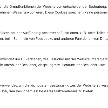
ür die Grundfunktionen der Website von entscheidender Bedeutung. 
esehenen Weise funktionieren. Diese Cookies speichern keine perso
Weitere Vegetarische Rezepte
tützen bei der Ausführung bestimmter Funktionen, z. B. beim Teilen 
men, beim Sammeln von Feedbacks und anderen Funktionen von Dritta
Tomaten-Pesto-Bruschetta
‹
Kalorien:
663 kcal
›
Fett:
29 g
rwendet um zu verstehen, wie Besucher mit der Website interagiere
Eiweiß:
17 g
ie Anzahl der Besucher, Absprungrate, Herkunft der Besucher usw.
Kohlehydrate:
72 g
verwendet, um die wichtigsten Leistungsindizes der Website zu ver
zu bei, den Besuchern ein besseres Nutzererlebnis zu bieten.
Rezepte mit 400 bis 500 kcal
Rezepte