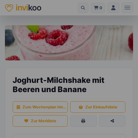
invi
koo
0
Joghurt-Milchshake mit
Beeren und Banane
Zum Wochenplan hinzufügen
Zur Einkaufsliste
Zur Merkliste