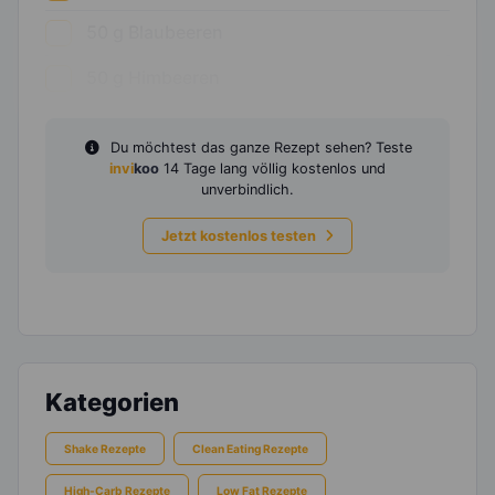
50
g
Blaubeeren
50
g
Himbeeren
Du möchtest das ganze Rezept sehen? Teste
invi
koo
14 Tage lang völlig kostenlos und
unverbindlich.
Jetzt kostenlos testen
Kategorien
Shake Rezepte
Clean Eating Rezepte
High-Carb Rezepte
Low Fat Rezepte