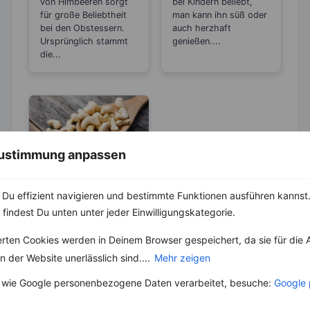
von Himbeeren sorgt
bei Kindern beliebt,
für große Beliebtheit
man kann ihn süß oder
bei den Obstessern.
auch herzhaft
Ursprünglich stammt
genießen....
die...
 Zustimmung anpassen
LEBENSMITTEL
Du effizient navigieren und bestimmte Funktionen ausführen kannst. 
Cashewkerne –
 findest Du unten unter jeder Einwilligungskategorie.
Die fettärmere
„Nuss“-
erten Cookies werden in Deinem Browser gespeichert, da sie für die 
Cashewkerne werden
Alternative
oft als Cashewnüsse
 der Website unerlässlich sind....
Mehr zeigen
bezeichnet, was nicht
 wie Google personenbezogene Daten verarbeitet, besuche:
Google 
ganz korrekt ist.
Vielmehr sind sie die...