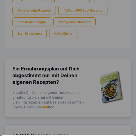
Vegetarische Rezepte
400 bis 500 kcal Rezepte
Frühstück Rezepte
Mittagessen Rezepte
Zum Mitnehmen
Kalte Küche
Ein Ernährungsplan auf Dich
abgestimmt
nur mit Deinen
eigenen Rezepten?
Erstelle Dir Deinen eigenen, individuellen
Ernährungsplan nur mit Deinen
Lieblingsrezepten auf Basis des gesamten
Know-Hows von
invi
koo
.
14.000 Rezepte, autom.