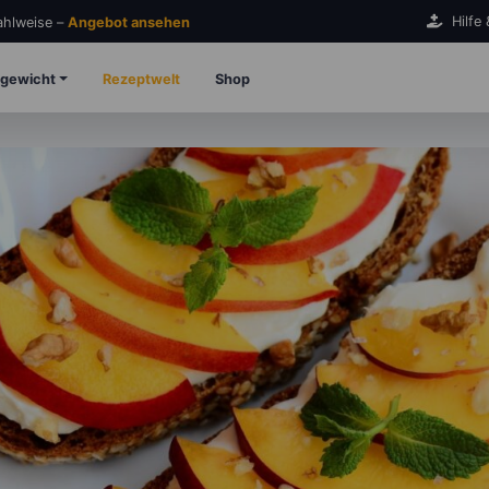
Hilfe
Zahlweise –
Angebot ansehen
gewicht
Rezeptwelt
Shop