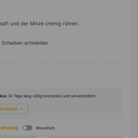
aft und der Minze cremig rühren.
e Scheiben schneiden.
reichen und mit einigen Nektarinenscheiben belegen.
 auf den Broten verteilen.
koo
14 Tage lang völlig kostenlos und unverbindlich.
los testen
 SPAREN
)
Monatlich