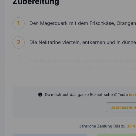
Zubereitung
1
Den Magerquark mit dem Frischkäse, Orangens
2
Die Nektarine vierteln, entkernen und in dünn
3
Das Brot mit einem Teil der Quark-Creme best
Die Walnüsse grob zerkleinern und als Garnitur
Du möchtest das ganze Rezept sehen? Teste
invi
Jetzt kosten
Jährliche Zahlung (bis zu
33 %