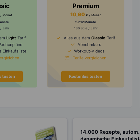
ssic
Premium
10,90
/ Monat
€
/ Monat
Monate
für 12 Monate
 / Jahr
130,80 € / Jahr
dem
Light
-Tarif
Alles aus dem
Classic
-Tarif
Wochenpläne
Abnehmkurs
 Einkaufsliste
Workout-Videos
vergleichen
Tarife vergleichen
s testen
Kostenlos testen
14.000 Rezepte, autom.
dynamische Einkaufslis