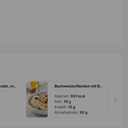
Sandwich mit Avocado, rote Bete und Rucola
Buchweizenflocken mit Banane, Cranberries und Leinsamen
Kalorien:
631 kcal
›
Fett:
18 g
Eiweiß:
15 g
Kohlehydrate:
92 g