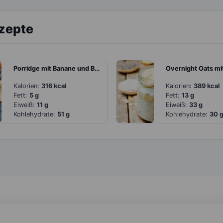
ezepte
Porridge mit Banane und Blaubeeren
Kalorien:
316 kcal
Kalorien:
389 kcal
Fett:
5 g
Fett:
13 g
Eiweiß:
11 g
Eiweiß:
33 g
Kohlehydrate:
51 g
Kohlehydrate:
30 