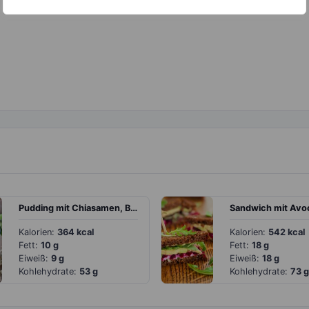
Pudding mit Chiasamen, Banane, Kiwi und Haferflocken
Kalorien:
364 kcal
Kalorien:
542 kcal
Fett:
10 g
Fett:
18 g
Eiweiß:
9 g
Eiweiß:
18 g
Kohlehydrate:
53 g
Kohlehydrate:
73 g