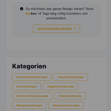
Du möchtest das ganze Rezept sehen? Teste
invi
koo
14 Tage lang völlig kostenlos und
unverbindlich.
Jetzt kostenlos testen
Kategorien
Brot & Sandwich Rezepte
Clean Eating Rezepte
Low Fat Rezepte
Vegetarische Rezepte
300 bis 400 kcal Rezepte
Frühstück Rezepte
Mittagessen Rezepte
Abendessen Rezepte