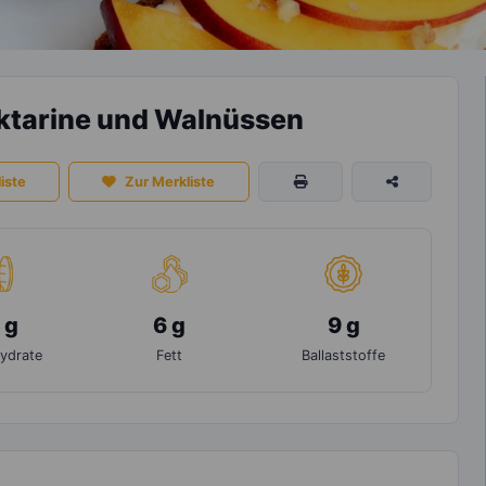
ktarine und Walnüssen
iste
Zur Merkliste
 g
6 g
9 g
ydrate
Fett
Ballaststoffe