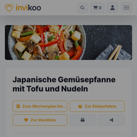
invi
koo
0
Japanische Gemüsepfanne
mit Tofu und Nudeln
Zum Wochenplan hinzufügen
Zur Einkaufsliste
Zur Merkliste