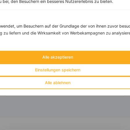
zu bei, den Besuchern ein besseres Nutzererlebnis zu bieten.
Rezepte mit 500 bis 600 kcal
endet, um Besuchern auf der Grundlage der von ihnen zuvor besuc
Rezepte
 zu liefern und die Wirksamkeit von Werbekampagnen zu analysier
Mehrkornbrötchen mit Quark, Radieschen und Gurke
Alle akzeptieren
Kalorien:
558 kcal
‹
›
Fett:
13 g
Einstellungen speichern
Eiweiß:
33 g
Kohlehydrate:
66 g
Alle ablehnen