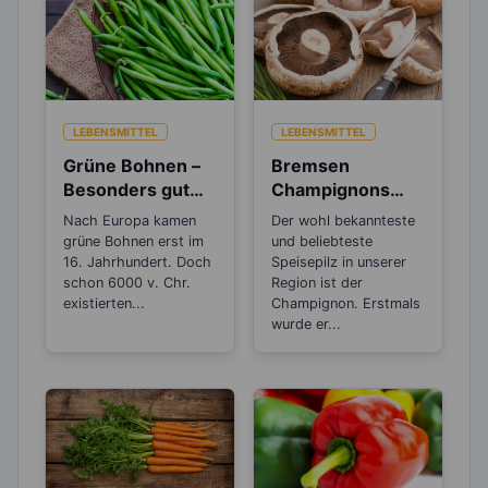
LEBENSMITTEL
LEBENSMITTEL
Grüne Bohnen –
Bremsen
Besonders gut
Champignons
für die
den
Nach Europa kamen
Der wohl bekannteste
Herzgesundheit
Alterungsprozes
grüne Bohnen erst im
und beliebteste
s aus?
16. Jahrhundert. Doch
Speisepilz in unserer
schon 6000 v. Chr.
Region ist der
existierten...
Champignon. Erstmals
wurde er...