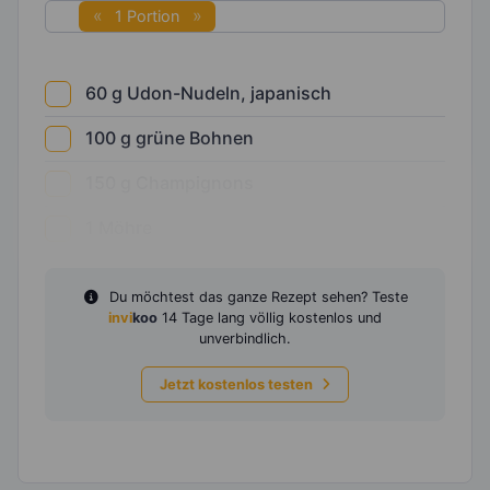
1 Portion
60
g
Udon-Nudeln, japanisch
100
g
grüne Bohnen
150
g
Champignons
1
Möhre
Du möchtest das ganze Rezept sehen? Teste
invi
koo
14 Tage lang völlig kostenlos und
unverbindlich.
Jetzt kostenlos testen