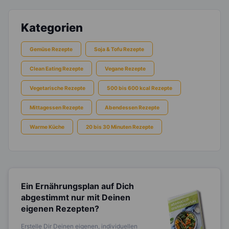
Kategorien
Gemüse Rezepte
Soja & Tofu Rezepte
Clean Eating Rezepte
Vegane Rezepte
Vegetarische Rezepte
500 bis 600 kcal Rezepte
Mittagessen Rezepte
Abendessen Rezepte
Warme Küche
20 bis 30 Minuten Rezepte
Ein Ernährungsplan auf Dich
abgestimmt
nur mit Deinen
eigenen Rezepten?
Erstelle Dir Deinen eigenen, individuellen