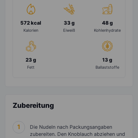
572 kcal
33 g
48 g
Kalorien
Eiweiß
Kohlenhydrate
23 g
13 g
Fett
Ballaststoffe
Zubereitung
1
Die Nudeln nach Packungsangaben
zubereiten. Den Knoblauch abziehen und