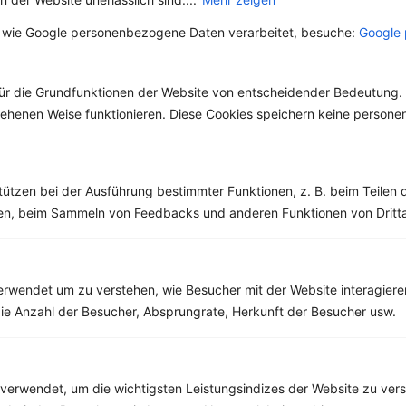
gesunde
Unterschiede
Salzalternative
zwischen Brühe,
 wie Google personenbezogene Daten verarbeitet, besuche:
Google 
Sojasauce ist nicht nur
Die Geschichte der
Fond und
in der asiatischen
Brühe reicht bis in die
Bouillon?
Gegend beliebt –
Antike zurück, wo sie
mittlerweile wird die
in verschiedenen
ür die Grundfunktionen der Website von entscheidender Bedeutung. 
Sauce überall...
Kulturen...
esehenen Weise funktionieren. Diese Cookies speichern keine perso
tützen bei der Ausführung bestimmter Funktionen, z. B. beim Teilen 
men, beim Sammeln von Feedbacks und anderen Funktionen von Dritta
Weitere Vegetarische Rezepte
rwendet um zu verstehen, wie Besucher mit der Website interagiere
Obstsalat mit Quark, Beeren, Banane und Birne
ie Anzahl der Besucher, Absprungrate, Herkunft der Besucher usw.
‹
Kalorien:
426 kcal
›
Fett:
7 g
Eiweiß:
32 g
Kohlehydrate:
48 g
verwendet, um die wichtigsten Leistungsindizes der Website zu ver