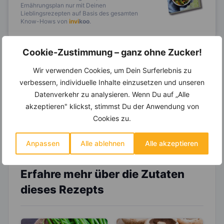
Ernährungsplan nur mit Deinen
Lieblingsrezepten auf Basis des gesamten
Know-Hows von
invi
koo
.
Cookie-Zustimmung – ganz ohne Zucker!
14.000 Rezepte, autom.
Wir verwenden Cookies, um Dein Surferlebnis zu
Wochenplaner,
dynamische
verbessern, individuelle Inhalte einzusetzen und unseren
Einkaufsliste und noch mehr?
Datenverkehr zu analysieren. Wenn Du auf „Alle
akzeptieren" klickst, stimmst Du der Anwendung von
Entdecke die
invi
koo
-Mitgliedschaft und erhalte
viele hilfreiche und zeitsparende Möglichkeiten,
Cookies zu.
um Deine Ernährung optimal zu gestalten.
Anpassen
Alle ablehnen
Alle akzeptieren
Erfahre mehr über die Zutaten
dieses Rezepts