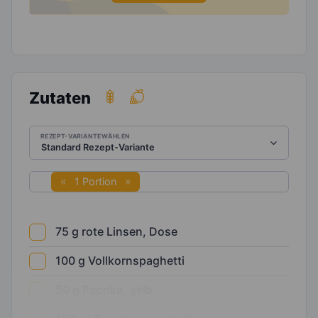
Zutaten
REZEPT-VARIANTE WÄHLEN
1 Portion
75
g
rote Linsen, Dose
100
g
Vollkornspaghetti
50
g
Paprika, gelb