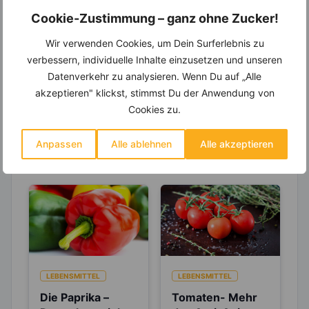
Einkaufsliste und noch mehr?
Cookie-Zustimmung – ganz ohne Zucker!
Entdecke die
invi
koo
-Mitgliedschaft und erhalte
Wir verwenden Cookies, um Dein Surferlebnis zu
viele hilfreiche und zeitsparende Möglichkeiten,
um Deine Ernährung optimal zu gestalten.
verbessern, individuelle Inhalte einzusetzen und unseren
Datenverkehr zu analysieren. Wenn Du auf „Alle
akzeptieren" klickst, stimmst Du der Anwendung von
Cookies zu.
Erfahre mehr über die Zutaten
dieses Rezepts
Anpassen
Alle ablehnen
Alle akzeptieren
LEBENSMITTEL
LEBENSMITTEL
Die Paprika –
Tomaten- Mehr