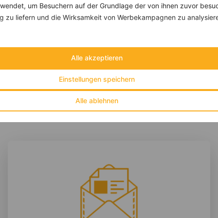
endet, um Besuchern auf der Grundlage der von ihnen zuvor besuc
Kürbissuppe mit Möhren
 zu liefern und die Wirksamkeit von Werbekampagnen zu analysier
‹
Kalorien:
539 kcal
›
Fett:
19 g
Eiweiß:
16 g
Alle akzeptieren
Kohlehydrate:
62 g
Einstellungen speichern
Alle ablehnen