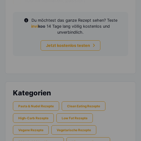
100
ml
Tomaten, passiert
Du möchtest das ganze Rezept sehen? Teste
invi
koo
14 Tage lang völlig kostenlos und
unverbindlich.
Jetzt kostenlos testen
Kategorien
Pasta & Nudel Rezepte
Clean Eating Rezepte
High-Carb Rezepte
Low Fat Rezepte
Vegane Rezepte
Vegetarische Rezepte