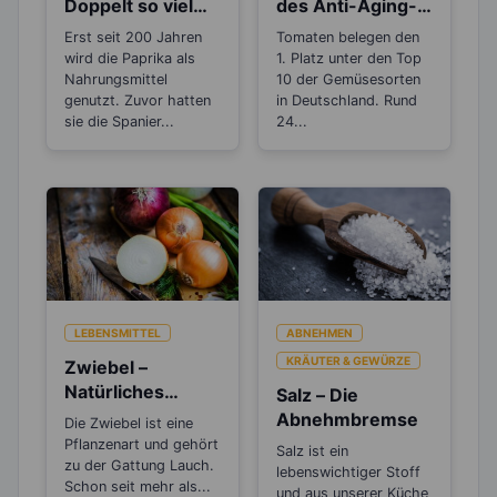
Doppelt so viel
des Anti-Aging-
Vitamin C, wie die
Stoffs Lycopin
Erst seit 200 Jahren
Tomaten belegen den
Zitrone
durchs
wird die Paprika als
1. Platz unter den Top
Einkochen?
Nahrungsmittel
10 der Gemüsesorten
genutzt. Zuvor hatten
in Deutschland. Rund
sie die Spanier...
24...
LEBENSMITTEL
ABNEHMEN
KRÄUTER & GEWÜRZE
Zwiebel –
Natürliches
Salz – Die
Antibiotikum und
Abnehmbremse
Die Zwiebel ist eine
„Wunder“-
Pflanzenart und gehört
Salz ist ein
Heilmittel
zu der Gattung Lauch.
lebenswichtiger Stoff
Schon seit mehr als...
und aus unserer Küche