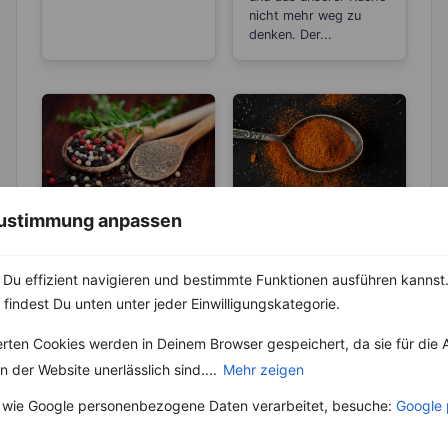
nicht mehr weg zu
denken. Der...
 Zustimmung anpassen
KRÄUTER & GEWÜRZE
KRÄUTER & GEWÜRZE
Pfeffer- Die
Paprikapulver –
Unterschiede
Die beliebtesten
Du effizient navigieren und bestimmte Funktionen ausführen kannst. 
zwischen den
Sorten
 findest Du unten unter jeder Einwilligungskategorie.
Die Heimat des echten
Paprikapulver ist die
Sorten
Pfeffers ist die
getrocknete und
erten Cookies werden in Deinem Browser gespeichert, da sie für die 
Malabarküste in Indien.
gemahlene Variante
Dort ist auch das
der Gewürzpaprika.
 der Website unerlässlich sind....
Mehr zeigen
Klima...
Ursprünglich stammt
es aus Südamerika.
 wie Google personenbezogene Daten verarbeitet, besuche:
Google 
Heutzutage...