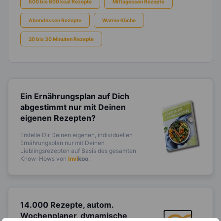
500 bis 600 kcal Rezepte
Mittagessen Rezepte
Abendessen Rezepte
Warme Küche
20 bis 30 Minuten Rezepte
Ein Ernährungsplan auf Dich
abgestimmt
nur mit Deinen
eigenen Rezepten?
Erstelle Dir Deinen eigenen, individuellen
Ernährungsplan nur mit Deinen
Lieblingsrezepten auf Basis des gesamten
Know-Hows von
invi
koo
.
14.000 Rezepte, autom.
Wochenplaner,
dynamische