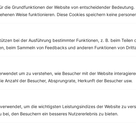
ür die Grundfunktionen der Website von entscheidender Bedeutung. 
esehenen Weise funktionieren. Diese Cookies speichern keine perso
Weitere Vegetarische Rezepte
tützen bei der Ausführung bestimmter Funktionen, z. B. beim Teilen 
men, beim Sammeln von Feedbacks und anderen Funktionen von Dritta
Joghurt mit Blaubeeren, Preiselbeeren und Haferflocken
‹
Kalorien:
378 kcal
›
Fett:
11 g
rwendet um zu verstehen, wie Besucher mit der Website interagiere
Eiweiß:
19 g
ie Anzahl der Besucher, Absprungrate, Herkunft der Besucher usw.
Kohlehydrate:
40 g
verwendet, um die wichtigsten Leistungsindizes der Website zu ver
zu bei, den Besuchern ein besseres Nutzererlebnis zu bieten.
Rezepte mit 500 bis 600 kcal
Rezepte