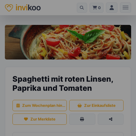
invi
koo
0
Spaghetti mit roten Linsen,
Paprika und Tomaten
Zum Wochenplan hinzufügen
Zur Einkaufsliste
Zur Merkliste