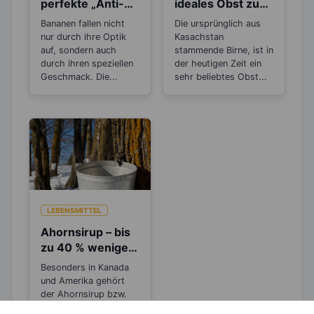
perfekte „Anti-
ideales Obst zum
Stress“-Snack
Abnehmen
Bananen fallen nicht
Die ursprünglich aus
nur durch ihre Optik
Kasachstan
auf, sondern auch
stammende Birne, ist in
durch ihren speziellen
der heutigen Zeit ein
Geschmack. Die...
sehr beliebtes Obst...
LEBENSMITTEL
Ahornsirup – bis
zu 40 % weniger
Kalorien als
Besonders in Kanada
Zucker
und Amerika gehört
der Ahornsirup bzw.
Maple Syrup wohl zu