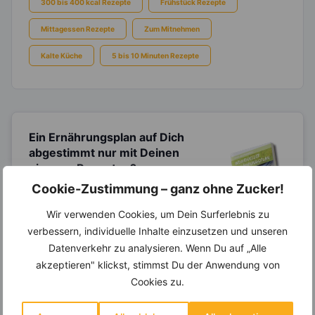
300 bis 400 kcal Rezepte
Frühstück Rezepte
Mittagessen Rezepte
Zum Mitnehmen
Kalte Küche
5 bis 10 Minuten Rezepte
Ein Ernährungsplan auf Dich
abgestimmt
nur mit Deinen
eigenen Rezepten?
Cookie-Zustimmung – ganz ohne Zucker!
Erstelle Dir Deinen eigenen, individuellen
Ernährungsplan nur mit Deinen
Wir verwenden Cookies, um Dein Surferlebnis zu
Lieblingsrezepten auf Basis des gesamten
Know-Hows von
invi
koo
.
verbessern, individuelle Inhalte einzusetzen und unseren
Datenverkehr zu analysieren. Wenn Du auf „Alle
akzeptieren" klickst, stimmst Du der Anwendung von
Cookies zu.
14.000 Rezepte, autom.
Wochenplaner,
dynamische