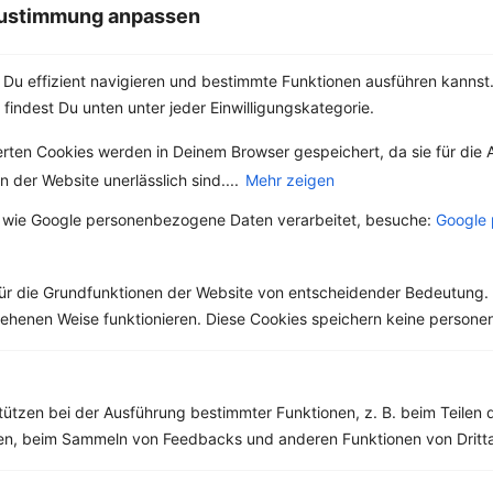
den Klassikern,...
 Zustimmung anpassen
Du effizient navigieren und bestimmte Funktionen ausführen kannst. 
 findest Du unten unter jeder Einwilligungskategorie.
Weitere Vegetarische Rezepte
erten Cookies werden in Deinem Browser gespeichert, da sie für die 
 der Website unerlässlich sind....
Mehr zeigen
 wie Google personenbezogene Daten verarbeitet, besuche:
Google 
Mandelmilch-Müsli mit Kakao, Zimt und Orange
‹
Kalorien:
569 kcal
›
ür die Grundfunktionen der Website von entscheidender Bedeutung. 
Fett:
22 g
Eiweiß:
18 g
esehenen Weise funktionieren. Diese Cookies speichern keine perso
Kohlehydrate:
60 g
tützen bei der Ausführung bestimmter Funktionen, z. B. beim Teilen 
men, beim Sammeln von Feedbacks und anderen Funktionen von Dritta
Rezepte mit 300 bis 400 kcal
Rezepte