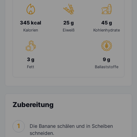
345 kcal
25 g
45 g
Kalorien
Eiweiß
Kohlenhydrate
3 g
9 g
Fett
Ballaststoffe
Zubereitung
1
Die Banane schälen und in Scheiben
schneiden.