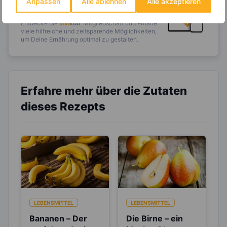
Anpassen
Alle ablehnen
Alle akzeptieren
Einkaufsliste und noch mehr?
Entdecke die
invi
koo
-Mitgliedschaft und erhalte
viele hilfreiche und zeitsparende Möglichkeiten,
um Deine Ernährung optimal zu gestalten.
Erfahre mehr über die Zutaten
dieses Rezepts
LEBENSMITTEL
LEBENSMITTEL
Bananen – Der
Die Birne – ein