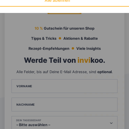
Alle ablehnen
10 %
Gutschein für unseren Shop
Tipps & Tricks
Aktionen & Rabatte
Rezept-Empfehlungen
Viele Insights
Werde Teil von
invi
koo
.
Alle Felder, bis auf Deine E-Mail Adresse, sind
optional
.
VORNAME
NACHNAME
DEIN TAGESBEDARF