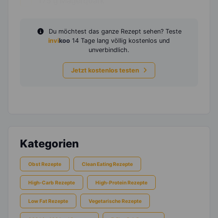
175
g
Magerquark
Du möchtest das ganze Rezept sehen? Teste
invi
koo
14 Tage lang völlig kostenlos und
unverbindlich.
Jetzt kostenlos testen
Kategorien
Obst Rezepte
Clean Eating Rezepte
High-Carb Rezepte
High-Protein Rezepte
Low Fat Rezepte
Vegetarische Rezepte