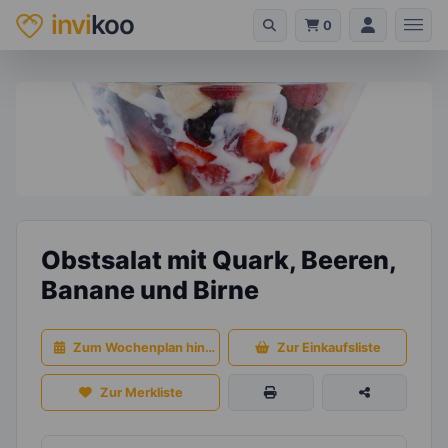
invi
koo
0
Obstsalat mit Quark, Beeren,
Banane und Birne
Zum Wochenplan hinzufügen
Zur Einkaufsliste
Zur Merkliste