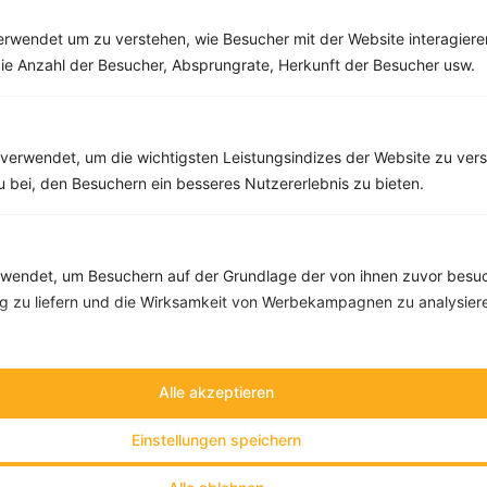
rwendet um zu verstehen, wie Besucher mit der Website interagiere
ie Anzahl der Besucher, Absprungrate, Herkunft der Besucher usw.
Rote Bete Suppe mit Feta
‹
Kalorien:
343 kcal
›
Fett:
14 g
Eiweiß:
13 g
verwendet, um die wichtigsten Leistungsindizes der Website zu ver
Kohlehydrate:
34 g
zu bei, den Besuchern ein besseres Nutzererlebnis zu bieten.
endet, um Besuchern auf der Grundlage der von ihnen zuvor besuc
 zu liefern und die Wirksamkeit von Werbekampagnen zu analysier
Alle akzeptieren
Einstellungen speichern