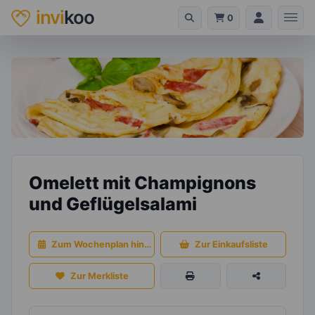
invi
koo
0
Omelett mit Champignons
und Geflügelsalami
Zum Wochenplan hinzufügen
Zur Einkaufsliste
Zur Merkliste