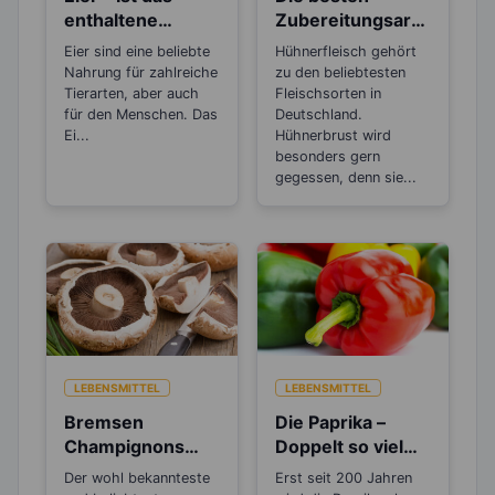
enthaltene
Zubereitungsarte
Cholesterin
n für
Eier sind eine beliebte
Hühnerfleisch gehört
gesundheitsschä
Hühnerfleisch
Nahrung für zahlreiche
zu den beliebtesten
dlich?
Tierarten, aber auch
Fleischsorten in
für den Menschen. Das
Deutschland.
Ei...
Hühnerbrust wird
besonders gern
gegessen, denn sie...
LEBENSMITTEL
LEBENSMITTEL
Bremsen
Die Paprika –
Champignons
Doppelt so viel
den
Vitamin C, wie die
Der wohl bekannteste
Erst seit 200 Jahren