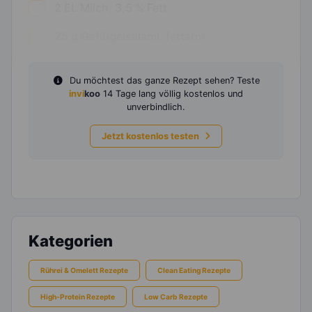
2
EL
Milch, 3,5 % Fett
25
g
Geflügelsalami, fettarm
Du möchtest das ganze Rezept sehen? Teste
invi
koo
14 Tage lang völlig kostenlos und
unverbindlich.
Jetzt kostenlos testen
Kategorien
Rührei & Omelett Rezepte
Clean Eating Rezepte
High-Protein Rezepte
Low Carb Rezepte