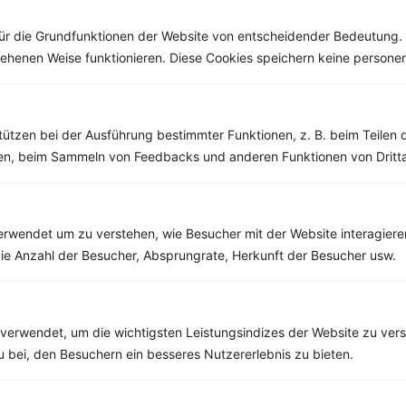
denken. Der...
ür die Grundfunktionen der Website von entscheidender Bedeutung. 
esehenen Weise funktionieren. Diese Cookies speichern keine perso
Weitere Low Carb Rezepte
tützen bei der Ausführung bestimmter Funktionen, z. B. beim Teilen 
men, beim Sammeln von Feedbacks und anderen Funktionen von Dritta
Gefüllte Hühnerbrust mit Pak Choi, Möhren und Erbsen
‹
Kalorien:
535 kcal
›
rwendet um zu verstehen, wie Besucher mit der Website interagiere
Fett:
17 g
ie Anzahl der Besucher, Absprungrate, Herkunft der Besucher usw.
Eiweiß:
78 g
Kohlehydrate:
11 g
verwendet, um die wichtigsten Leistungsindizes der Website zu ver
zu bei, den Besuchern ein besseres Nutzererlebnis zu bieten.
Rezepte mit 200 bis 300 kcal
Rezepte