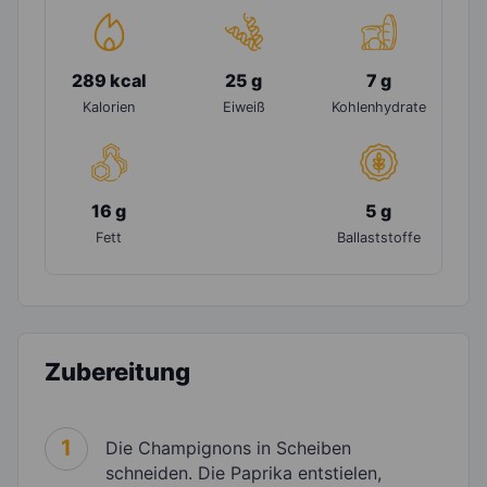
289 kcal
25 g
7 g
Kalorien
Eiweiß
Kohlenhydrate
16 g
5 g
Fett
Ballaststoffe
Zubereitung
1
Die Champignons in Scheiben
schneiden. Die Paprika entstielen,