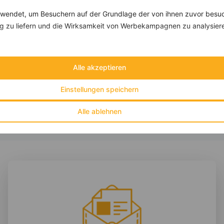
endet, um Besuchern auf der Grundlage der von ihnen zuvor besuc
 zu liefern und die Wirksamkeit von Werbekampagnen zu analysier
Joghurtmüsli mit Aprikosen
‹
Kalorien:
289 kcal
›
Fett:
5 g
Alle akzeptieren
Eiweiß:
21 g
Kohlehydrate:
36 g
Einstellungen speichern
Alle ablehnen