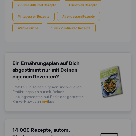
200 bis 300 kcal Rezepte
Frühstück Rezepte
Mittagessen Rezepte
Abendessen Rezepte
Warme Küche
10 bis 20 Minuten Rezepte
Ein Ernährungsplan auf Dich
abgestimmt
nur mit Deinen
eigenen Rezepten?
Erstelle Dir Deinen eigenen, individuellen
Ernährungsplan nur mit Deinen
Lieblingsrezepten auf Basis des gesamten
Know-Hows von
invi
koo
.
14.000 Rezepte, autom.