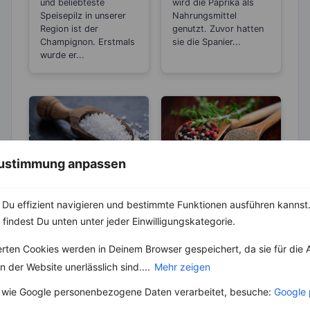
Alterungsprozes
Zitrone
und beliebteste
wird die Paprika als
s aus?
Speisepilz in unserer
Nahrungsmittel
Region ist der
genutzt. Zuvor hatten
Champignon. Erstmals
sie die Spanier...
wurde er...
 Zustimmung anpassen
ABNEHMEN
KRÄUTER & GEWÜRZE
Du effizient navigieren und bestimmte Funktionen ausführen kannst. 
KRÄUTER & GEWÜRZE
Pfeffer- Die
 findest Du unten unter jeder Einwilligungskategorie.
Unterschiede
Salz – Die
zwischen den
Abnehmbremse
Die Heimat des echten
erten Cookies werden in Deinem Browser gespeichert, da sie für die 
Sorten
Pfeffers ist die
Salz ist ein
 der Website unerlässlich sind....
Mehr zeigen
Malabarküste in Indien.
lebenswichtiger Stoff
Dort ist auch das
und aus unserer Küche
 wie Google personenbezogene Daten verarbeitet, besuche:
Google 
Klima...
nicht mehr weg zu