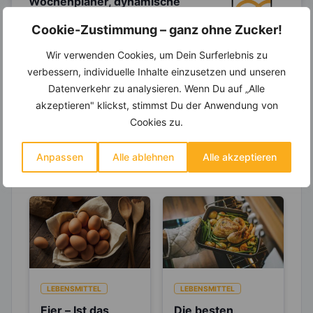
Wochenplaner,
dynamische
Einkaufsliste und noch mehr?
Cookie-Zustimmung – ganz ohne Zucker!
Entdecke die
invi
koo
-Mitgliedschaft und erhalte
viele hilfreiche und zeitsparende Möglichkeiten,
Wir verwenden Cookies, um Dein Surferlebnis zu
um Deine Ernährung optimal zu gestalten.
verbessern, individuelle Inhalte einzusetzen und unseren
Datenverkehr zu analysieren. Wenn Du auf „Alle
akzeptieren" klickst, stimmst Du der Anwendung von
Cookies zu.
Erfahre mehr über die Zutaten
dieses Rezepts
Anpassen
Alle ablehnen
Alle akzeptieren
LEBENSMITTEL
LEBENSMITTEL
Eier – Ist das
Die besten