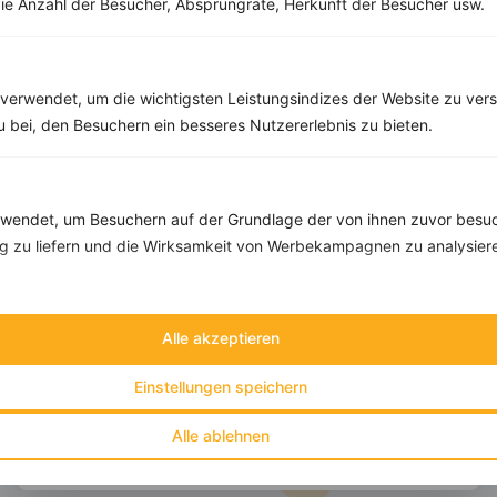
ie Anzahl der Besucher, Absprungrate, Herkunft der Besucher usw.
Tipps & Tricks
Aktionen & Rabatte
Rezept-Empfehlungen
Viele Insights
verwendet, um die wichtigsten Leistungsindizes der Website zu ver
Werde Teil von
invi
koo
.
zu bei, den Besuchern ein besseres Nutzererlebnis zu bieten.
Alle Felder, bis auf Deine E-Mail Adresse, sind
optional
.
VORNAME
endet, um Besuchern auf der Grundlage der von ihnen zuvor besuc
 zu liefern und die Wirksamkeit von Werbekampagnen zu analysier
NACHNAME
Alle akzeptieren
DEIN TAGESBEDARF
Einstellungen speichern
DEINE E-MAIL ADRESSE
Alle ablehnen