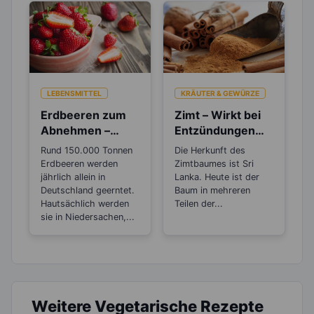
LEBENSMITTEL
KRÄUTER & GEWÜRZE
Erdbeeren zum
Zimt – Wirkt bei
Abnehmen –
Entzündungen
Wusstest du, das
und Rheuma
Rund 150.000 Tonnen
Die Herkunft des
sie botanisch
Erdbeeren werden
Zimtbaumes ist Sri
gesehen Nüsse
jährlich allein in
Lanka. Heute ist der
sind?
Deutschland geerntet.
Baum in mehreren
Hautsächlich werden
Teilen der...
sie in Niedersachen,...
Weitere Vegetarische Rezepte