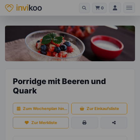
invi
koo
0
Porridge mit Beeren und
Quark
Zum Wochenplan hinzufügen
Zur Einkaufsliste
Zur Merkliste