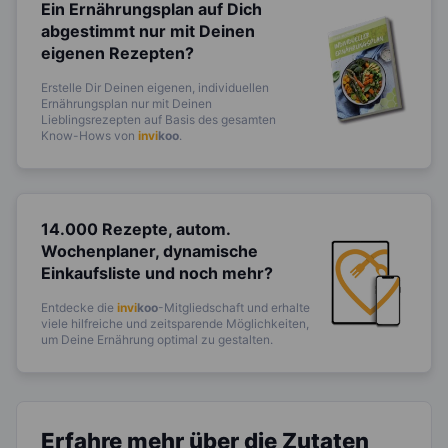
Ein Ernährungsplan auf Dich
abgestimmt
nur mit Deinen
eigenen Rezepten?
Erstelle Dir Deinen eigenen, individuellen
Ernährungsplan nur mit Deinen
Lieblingsrezepten auf Basis des gesamten
Know-Hows von
invi
koo
.
14.000 Rezepte, autom.
Wochenplaner,
dynamische
Einkaufsliste und noch mehr?
Entdecke die
invi
koo
-Mitgliedschaft und erhalte
viele hilfreiche und zeitsparende Möglichkeiten,
um Deine Ernährung optimal zu gestalten.
Erfahre mehr über die Zutaten