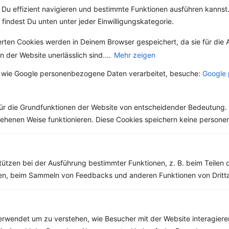
‹
›
Fett:
13 g
Du effizient navigieren und bestimmte Funktionen ausführen kannst. 
Eiweiß:
32 g
 findest Du unten unter jeder Einwilligungskategorie.
Kohlehydrate:
85 g
erten Cookies werden in Deinem Browser gespeichert, da sie für die 
 der Website unerlässlich sind....
Mehr zeigen
 wie Google personenbezogene Daten verarbeitet, besuche:
Google 
ür die Grundfunktionen der Website von entscheidender Bedeutung. 
esehenen Weise funktionieren. Diese Cookies speichern keine perso
tützen bei der Ausführung bestimmter Funktionen, z. B. beim Teilen 
men, beim Sammeln von Feedbacks und anderen Funktionen von Dritta
rwendet um zu verstehen, wie Besucher mit der Website interagiere
10 %
Gutschein für unseren Shop