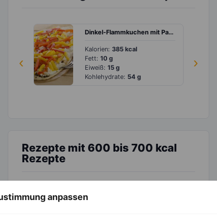
Dinkel-Flammkuchen mit Paprika rot und gelb
Kalorien:
385 kcal
‹
›
Fett:
10 g
Eiweiß:
15 g
Kohlehydrate:
54 g
Rezepte mit 600 bis 700 kcal
Rezepte
 Zustimmung anpassen
Pizza mit Tomaten, Rucola und Parmesan
Kalorien:
604 kcal