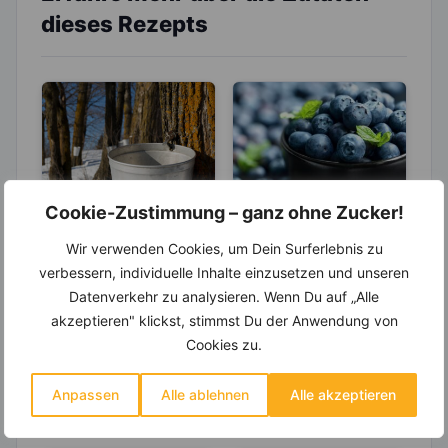
dieses Rezepts
Cookie-Zustimmung – ganz ohne Zucker!
LEBENSMITTEL
LEBENSMITTEL
Ahornsirup – bis
Blaubeeren –
Wir verwenden Cookies, um Dein Surferlebnis zu
zu 40 % weniger
Schönheitselixier
verbessern, individuelle Inhalte einzusetzen und unseren
Kalorien als
für die Haut und
Datenverkehr zu analysieren. Wenn Du auf „Alle
Besonders in Kanada
Die aus Nord-, Mittel-
Zucker
gut beim
und Amerika gehört
und Osteuropa
akzeptieren" klickst, stimmst Du der Anwendung von
Abnehmen
der Ahornsirup bzw.
stammenden
Cookies zu.
Maple Syrup wohl zu
Blaubeeren sind
den Klassikern,...
mittlerweile an vielen
Orten der Welt...
Anpassen
Alle ablehnen
Alle akzeptieren