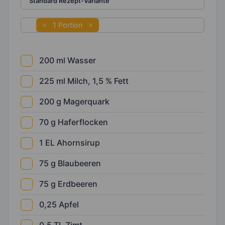
1 Portion
200
ml
Wasser
225
ml
Milch, 1,5 % Fett
200
g
Magerquark
70
g
Haferflocken
1
EL
Ahornsirup
75
g
Blaubeeren
75
g
Erdbeeren
0,25
Apfel