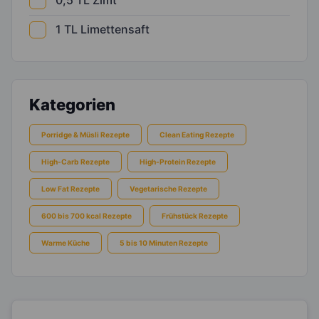
0,5
TL
Zimt
1
TL
Limettensaft
Kategorien
Porridge & Müsli Rezepte
Clean Eating Rezepte
High-Carb Rezepte
High-Protein Rezepte
Low Fat Rezepte
Vegetarische Rezepte
600 bis 700 kcal Rezepte
Frühstück Rezepte
Warme Küche
5 bis 10 Minuten Rezepte