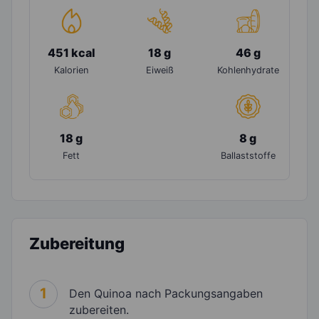
451 kcal
18 g
46 g
Kalorien
Eiweiß
Kohlenhydrate
18 g
8 g
Fett
Ballaststoffe
Zubereitung
1
Den Quinoa nach Packungsangaben
zubereiten.