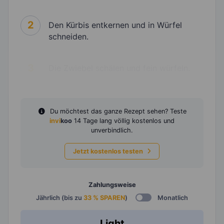
2
Den Kürbis entkernen und in Würfel
schneiden.
3
Die Zwiebel schälen und fein würfeln.
Du möchtest das ganze Rezept sehen? Teste
invi
koo
14 Tage lang völlig kostenlos und
unverbindlich.
Jetzt kostenlos testen
Zahlungsweise
Jährlich (bis zu
33 % SPAREN
)
Monatlich
Light