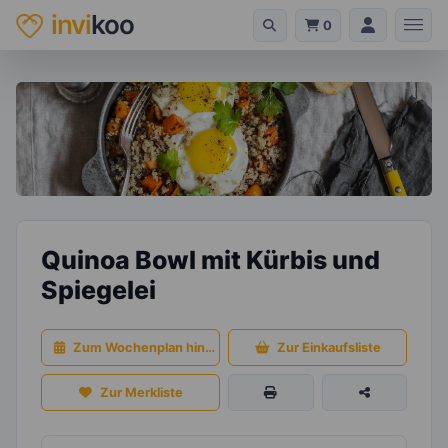
invi
koo
0
Quinoa Bowl mit Kürbis und
Spiegelei
Zum Wochenplan hinzufügen
Zur Einkaufsliste
Zur Merkliste