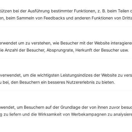
‹
Kalorien:
456 kcal
›
tützen bei der Ausführung bestimmter Funktionen, z. B. beim Teilen 
Fett:
16 g
men, beim Sammeln von Feedbacks und anderen Funktionen von Dritta
Eiweiß:
41 g
Kohlehydrate:
29 g
rwendet um zu verstehen, wie Besucher mit der Website interagiere
ie Anzahl der Besucher, Absprungrate, Herkunft der Besucher usw.
Rezepte mit 400 bis 500 kcal
Rezepte
verwendet, um die wichtigsten Leistungsindizes der Website zu ver
zu bei, den Besuchern ein besseres Nutzererlebnis zu bieten.
Auflauf mit Soja-Hackfleisch, Kartoffeln und Auberginen
‹
Kalorien:
479 kcal
›
Fett:
15 g
endet, um Besuchern auf der Grundlage der von ihnen zuvor besuc
Eiweiß:
26 g
Kohlehydrate:
54 g
 zu liefern und die Wirksamkeit von Werbekampagnen zu analysier