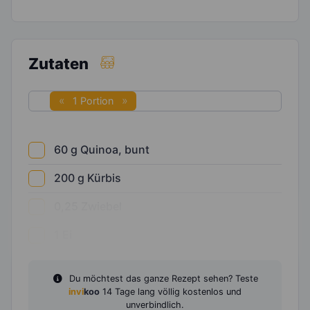
Zutaten
1 Portion
60
g
Quinoa, bunt
200
g
Kürbis
0,25
Zwiebel
1
Ei
Du möchtest das ganze Rezept sehen? Teste
invi
koo
14 Tage lang völlig kostenlos und
unverbindlich.