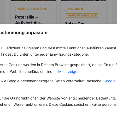
KRÄUTER & GEWÜRZE
ABNEHMEN
KRÄUTER & GEWÜRZE
Petersilie –
Aktiviert die
Salz – Die
Entgiftungsarbeit
Abnehmbremse
Petersilie gehört zur
 Zustimmung anpassen
von Niere und
Familie der
Salz ist ein
Blase
Doldenblütler und
lebenswichtiger Stoff
stammt aus
und aus unserer Küche
Du effizient navigieren und bestimmte Funktionen ausführen kannst. 
Südosteuropa. Es ist
nicht mehr weg zu
 findest Du unten unter jeder Einwilligungskategorie.
eines der
denken. Der...
bekanntesten...
erten Cookies werden in Deinem Browser gespeichert, da sie für die 
 der Website unerlässlich sind....
Mehr zeigen
 wie Google personenbezogene Daten verarbeitet, besuche:
Google 
Weitere Vegetarische Rezepte
ür die Grundfunktionen der Website von entscheidender Bedeutung. 
esehenen Weise funktionieren. Diese Cookies speichern keine perso
Himbeerjoghurt mit Blaubeeren