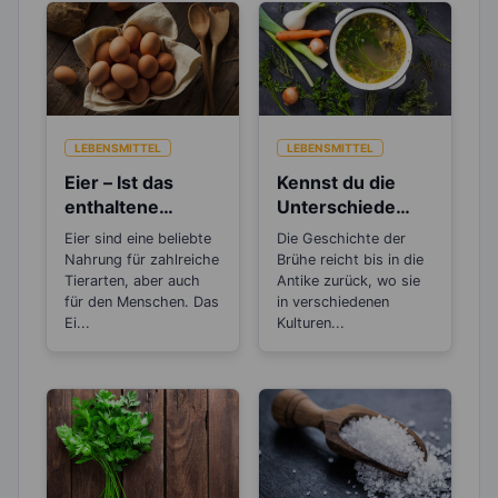
LEBENSMITTEL
LEBENSMITTEL
Eier – Ist das
Kennst du die
enthaltene
Unterschiede
Cholesterin
zwischen Brühe,
Eier sind eine beliebte
Die Geschichte der
gesundheitsschä
Fond und
Nahrung für zahlreiche
Brühe reicht bis in die
dlich?
Bouillon?
Tierarten, aber auch
Antike zurück, wo sie
für den Menschen. Das
in verschiedenen
Ei...
Kulturen...