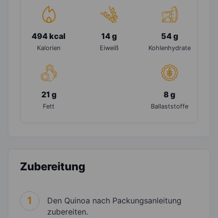
494 kcal
14 g
54 g
Kalorien
Eiweiß
Kohlenhydrate
21 g
8 g
Fett
Ballaststoffe
Zubereitung
1
Den Quinoa nach Packungsanleitung
zubereiten.