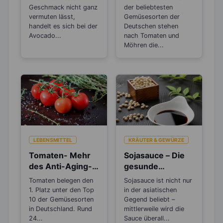
Gemüsesorten?
Schlankmacher!
Geschmack nicht ganz
der beliebtesten
vermuten lässt,
Gemüsesorten der
handelt es sich bei der
Deutschen stehen
Avocado...
nach Tomaten und
Möhren die...
LEBENSMITTEL
KRÄUTER & GEWÜRZE
Tomaten- Mehr
Sojasauce – Die
des Anti-Aging-
gesunde
Stoffs Lycopin
Salzalternative
Tomaten belegen den
Sojasauce ist nicht nur
durchs
1. Platz unter den Top
in der asiatischen
Einkochen?
10 der Gemüsesorten
Gegend beliebt –
in Deutschland. Rund
mittlerweile wird die
24...
Sauce überall...