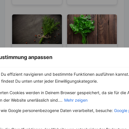
KRÄUTER & GEWÜRZE
KRÄUTER & GEWÜRZE
 Zustimmung anpassen
Dill und seine
Petersilie –
„magische“
Aktiviert die
Wirkung
Entgiftungsarbeit
Du effizient navigieren und bestimmte Funktionen ausführen kannst. 
Schon in der Antike
Petersilie gehört zur
von Niere und
 findest Du unten unter jeder Einwilligungskategorie.
war der Dill sehr
Familie der
Blase
beliebt und ihm wurde
Doldenblütler und
erten Cookies werden in Deinem Browser gespeichert, da sie für die 
sogar eine magische...
stammt aus
Südosteuropa. Es ist
 der Website unerlässlich sind....
Mehr zeigen
eines der
bekanntesten...
 wie Google personenbezogene Daten verarbeitet, besuche:
Google 