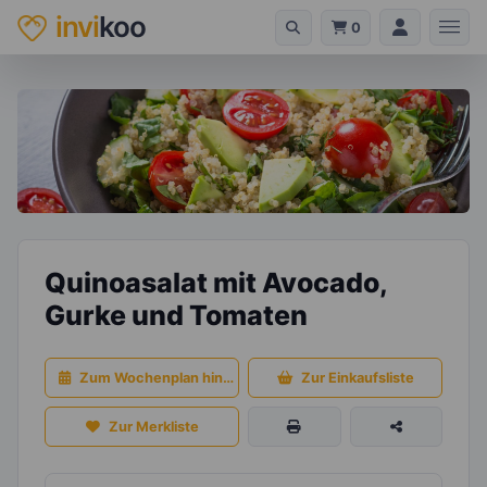
invi
koo
0
Quinoasalat mit Avocado,
Gurke und Tomaten
Zum Wochenplan hinzufügen
Zur Einkaufsliste
Zur Merkliste