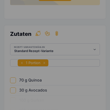
Zutaten
REZEPT-VARIANTE WÄHLEN
1 Portion
70
g
Quinoa
30
g
Avocados
100
g
Gurken