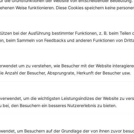
ür die Grundfunktionen der Website von entscheidender Bedeutung. 
esehenen Weise funktionieren. Diese Cookies speichern keine perso
Weitere Vegetarische Rezepte
tützen bei der Ausführung bestimmter Funktionen, z. B. beim Teilen 
men, beim Sammeln von Feedbacks und anderen Funktionen von Dritta
Omelett mit Spinat
‹
Kalorien:
655 kcal
›
Fett:
38 g
Eiweiß:
39 g
rwendet um zu verstehen, wie Besucher mit der Website interagiere
Kohlehydrate:
31 g
ie Anzahl der Besucher, Absprungrate, Herkunft der Besucher usw.
verwendet, um die wichtigsten Leistungsindizes der Website zu ver
Rezepte mit 400 bis 500 kcal
zu bei, den Besuchern ein besseres Nutzererlebnis zu bieten.
Rezepte
endet, um Besuchern auf der Grundlage der von ihnen zuvor besuc
Auflauf mit braunen Linsen, Kartoffeln, Aubergine und veganem Mozzarella