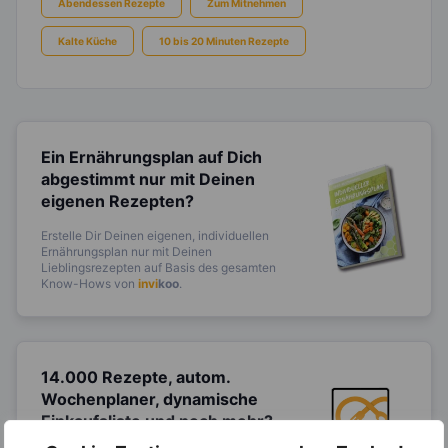
Abendessen Rezepte
Zum Mitnehmen
Kalte Küche
10 bis 20 Minuten Rezepte
Ein Ernährungsplan auf Dich
abgestimmt
nur mit Deinen
eigenen Rezepten?
Erstelle Dir Deinen eigenen, individuellen
Ernährungsplan nur mit Deinen
Lieblingsrezepten auf Basis des gesamten
Know-Hows von
invi
koo
.
14.000 Rezepte, autom.
Wochenplaner,
dynamische
Einkaufsliste und noch mehr?