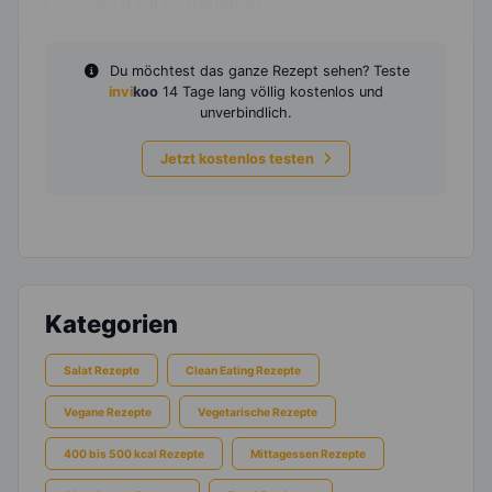
150
g
Kirschtomaten
Du möchtest das ganze Rezept sehen? Teste
invi
koo
14 Tage lang völlig kostenlos und
unverbindlich.
Jetzt kostenlos testen
Kategorien
Salat Rezepte
Clean Eating Rezepte
Vegane Rezepte
Vegetarische Rezepte
400 bis 500 kcal Rezepte
Mittagessen Rezepte