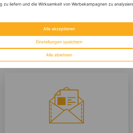
 zu liefern und die Wirksamkeit von Werbekampagnen zu analysier
‹
Kalorien:
498 kcal
›
Fett:
23 g
Eiweiß:
14 g
Kohlehydrate:
53 g
Alle akzeptieren
Einstellungen speichern
Alle ablehnen