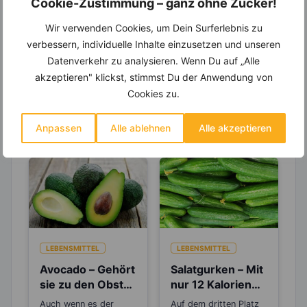
Cookie-Zustimmung – ganz ohne Zucker!
Entdecke die
invi
koo
-Mitgliedschaft und erhalte
viele hilfreiche und zeitsparende Möglichkeiten,
Wir verwenden Cookies, um Dein Surferlebnis zu
um Deine Ernährung optimal zu gestalten.
verbessern, individuelle Inhalte einzusetzen und unseren
Datenverkehr zu analysieren. Wenn Du auf „Alle
akzeptieren" klickst, stimmst Du der Anwendung von
Cookies zu.
Erfahre mehr über die Zutaten
dieses Rezepts
Anpassen
Alle ablehnen
Alle akzeptieren
LEBENSMITTEL
LEBENSMITTEL
Avocado – Gehört
Salatgurken – Mit
sie zu den Obst-
nur 12 Kalorien
oder
sind sie wahre
Auch wenn es der
Auf dem dritten Platz