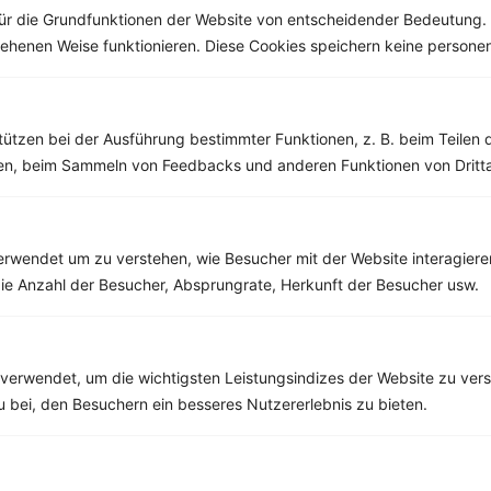
ür die Grundfunktionen der Website von entscheidender Bedeutung. 
esehenen Weise funktionieren. Diese Cookies speichern keine perso
Weitere Low Carb Rezepte
tützen bei der Ausführung bestimmter Funktionen, z. B. beim Teilen 
men, beim Sammeln von Feedbacks und anderen Funktionen von Dritta
Paprika-Tomaten-Rührei
‹
Kalorien:
559 kcal
›
Fett:
26 g
rwendet um zu verstehen, wie Besucher mit der Website interagiere
Eiweiß:
32 g
Kohlehydrate:
40 g
ie Anzahl der Besucher, Absprungrate, Herkunft der Besucher usw.
verwendet, um die wichtigsten Leistungsindizes der Website zu ver
Rezepte mit 300 bis 400 kcal
zu bei, den Besuchern ein besseres Nutzererlebnis zu bieten.
Rezepte