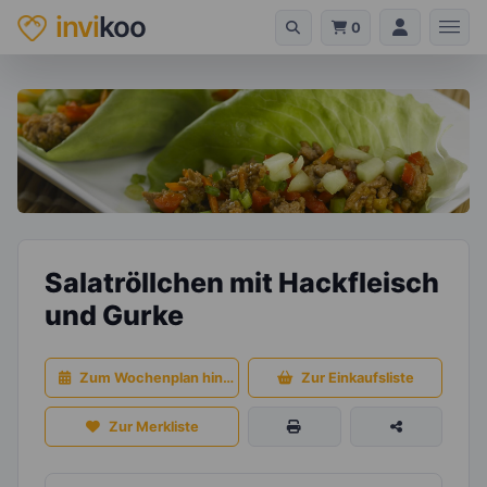
invi
koo
0
Salatröllchen mit Hackfleisch
und Gurke
Zum Wochenplan hinzufügen
Zur Einkaufsliste
Zur Merkliste