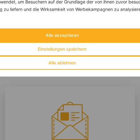
endet, um Besuchern auf der Grundlage der von ihnen zuvor besuc
Tagliatelle mit Erbsen und Petersilienpesto
 zu liefern und die Wirksamkeit von Werbekampagnen zu analysier
‹
Kalorien:
389 kcal
›
Fett:
10 g
Eiweiß:
17 g
Alle akzeptieren
Kohlehydrate:
49 g
Einstellungen speichern
Alle ablehnen