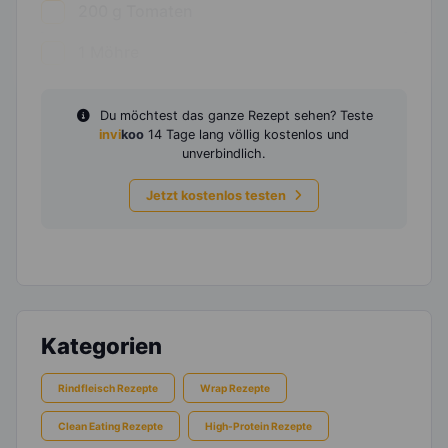
200
g
Tomaten
1
Möhre
Du möchtest das ganze Rezept sehen? Teste
invi
koo
14 Tage lang völlig kostenlos und
unverbindlich.
Jetzt kostenlos testen
Kategorien
Rindfleisch Rezepte
Wrap Rezepte
Clean Eating Rezepte
High-Protein Rezepte