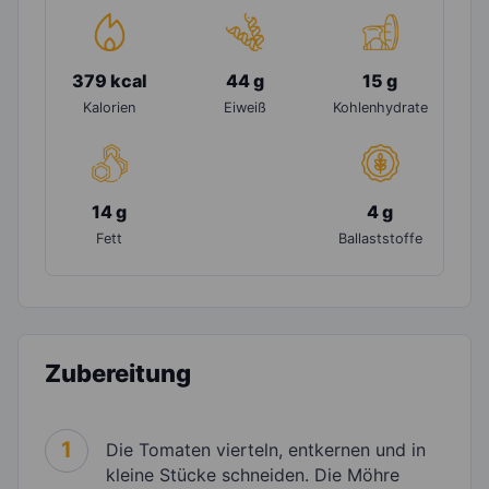
379 kcal
44 g
15 g
Kalorien
Eiweiß
Kohlenhydrate
14 g
4 g
Fett
Ballaststoffe
Zubereitung
1
Die Tomaten vierteln, entkernen und in
kleine Stücke schneiden. Die Möhre