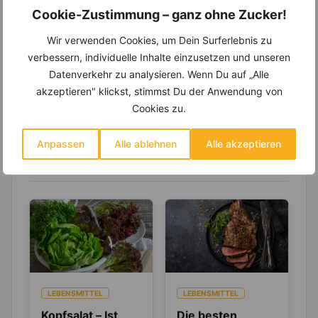
Wochenplaner,
dynamische
Cookie-Zustimmung – ganz ohne Zucker!
Einkaufsliste und noch mehr?
Wir verwenden Cookies, um Dein Surferlebnis zu
Entdecke die
invi
koo
-Mitgliedschaft und erhalte
viele hilfreiche und zeitsparende Möglichkeiten,
verbessern, individuelle Inhalte einzusetzen und unseren
um Deine Ernährung optimal zu gestalten.
Datenverkehr zu analysieren. Wenn Du auf „Alle
akzeptieren" klickst, stimmst Du der Anwendung von
Cookies zu.
Erfahre mehr über die Zutaten
Anpassen
Alle ablehnen
Alle akzeptieren
dieses Rezepts
LEBENSMITTEL
LEBENSMITTEL
Kopfsalat – Ist
Die besten