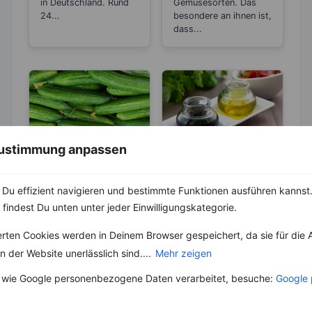
in Deutschland. Rund
Gemüsesorten. Das
24...
besondere an ihnen ist,
dass...
 Zustimmung anpassen
LEBENSMITTEL
LEBENSMITTEL
Salatgurken – Mit
Kennst du die
Du effizient navigieren und bestimmte Funktionen ausführen kannst. 
nur 12 Kalorien
Unterschiede
 findest Du unten unter jeder Einwilligungskategorie.
sind sie wahre
beim Balsamico
Auf dem dritten Platz
Der Name „Balsam“
Schlankmacher!
Essig?
der beliebtesten
oder „Balsamico“ leitet
erten Cookies werden in Deinem Browser gespeichert, da sie für die 
Gemüsesorten der
sich vom lateinischen
 der Website unerlässlich sind....
Mehr zeigen
Deutschen stehen
Wort „balsamum“ ab,
nach Tomaten und
das ursprünglich
 wie Google personenbezogene Daten verarbeitet, besuche:
Google 
Möhren die...
wohlriechende...