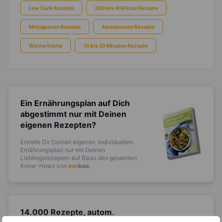
Low Carb Rezepte
300 bis 400 kcal Rezepte
Mittagessen Rezepte
Abendessen Rezepte
Warme Küche
10 bis 20 Minuten Rezepte
Ein Ernährungsplan auf Dich
abgestimmt
nur mit Deinen
eigenen Rezepten?
Erstelle Dir Deinen eigenen, individuellen
Ernährungsplan nur mit Deinen
Lieblingsrezepten auf Basis des gesamten
Know-Hows von
invi
koo
.
14.000 Rezepte, autom.