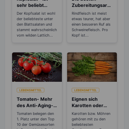
sehr beliebt
Zubereitungsarte
wegen seiner
n für Rindfleisch
Der Kopfsalat ist wohl
Rindfleisch ist meist
beruhigenden
der beliebteste unter
etwas teurer, hat aber
Wirkung
den Blattsalaten und
einen besseren Ruf als
stammt wahrscheinlich
Schweinefleisch. Pro
vom wilden Lattich...
Kopf ist...
LEBENSMITTEL
LEBENSMITTEL
Tomaten- Mehr
Eignen sich
des Anti-Aging-
Karotten oder
Stoffs Lycopin
Möhren zum
Tomaten belegen den
Karotten bzw. Möhren
durchs
Abnehmen?
1. Platz unter den Top
gehören mit zu den
Einkochen?
10 der Gemüsesorten
beliebtesten