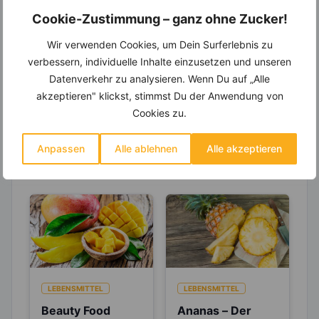
Einkaufsliste und noch mehr?
Cookie-Zustimmung – ganz ohne Zucker!
Entdecke die
invi
koo
-Mitgliedschaft und erhalte
Wir verwenden Cookies, um Dein Surferlebnis zu
viele hilfreiche und zeitsparende Möglichkeiten,
um Deine Ernährung optimal zu gestalten.
verbessern, individuelle Inhalte einzusetzen und unseren
Datenverkehr zu analysieren. Wenn Du auf „Alle
akzeptieren" klickst, stimmst Du der Anwendung von
Cookies zu.
Erfahre mehr über die Zutaten
Anpassen
Alle ablehnen
Alle akzeptieren
dieses Rezepts
LEBENSMITTEL
LEBENSMITTEL
Beauty Food
Ananas – Der