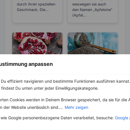
durch ihren speziellen
weswegen sie auch
Geschmack. Die...
den Namen „Apfelsine“
(Apfel...
 Zustimmung anpassen
LEBENSMITTEL
LEBENSMITTEL
Der Granatapfel –
Gesund
Du effizient navigieren und bestimmte Funktionen ausführen kannst. 
Ein wahrer
Abnehmen mit
 findest Du unten unter jeder Einwilligungskategorie.
Jungbrunnen
dem Superfood
Der Granatapfel glänzt
Chiasamen erleben
Chiasamen
erten Cookies werden in Deinem Browser gespeichert, da sie für die 
nicht nur durch sein
gerade einen wahren
Äußeres und inneres
Hype. Schon die
 der Website unerlässlich sind....
Mehr zeigen
Aussehen, sondern
Ureinwohner aus Süd-
auch durch seine...
und Mittelamerika
 wie Google personenbezogene Daten verarbeitet, besuche:
Google 
kannten die...