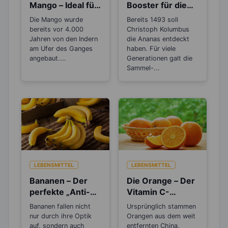
Mango – Ideal für
Booster für die
die
Fettverbrennung
Die Mango wurde
Bereits 1493 soll
Zellerneuerung
?
bereits vor 4.000
Christoph Kolumbus
und eine schöne
Jahren von den Indern
die Ananas entdeckt
Haut
am Ufer des Ganges
haben. Für viele
angebaut....
Generationen galt die
Sammel-...
LEBENSMITTEL
LEBENSMITTEL
Bananen – Der
Die Orange – Der
perfekte „Anti-
Vitamin C-
Stress“-Snack
Booster für die
Bananen fallen nicht
Ursprünglich stammen
kalte Jahreszeit
nur durch ihre Optik
Orangen aus dem weit
auf, sondern auch
entfernten China,