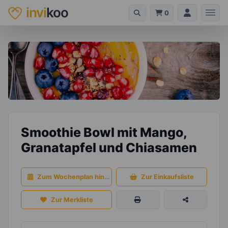
invi
koo
0
Smoothie Bowl mit Mango,
Granatapfel und Chiasamen
Zum Wochenplan hinzufügen
Zur Einkaufsliste
Zur Merkliste