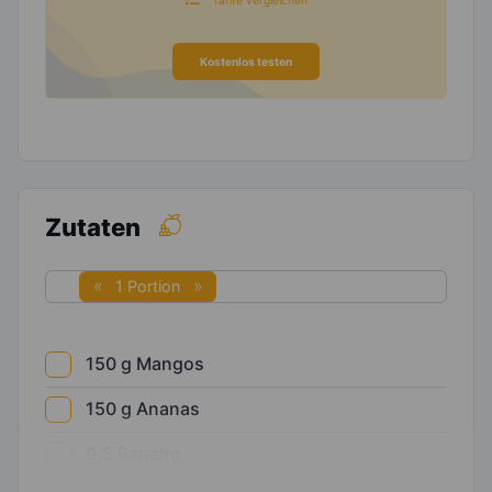
Kostenlos testen
Zutaten
1 Portion
150
g
Mangos
150
g
Ananas
0,5
Banane