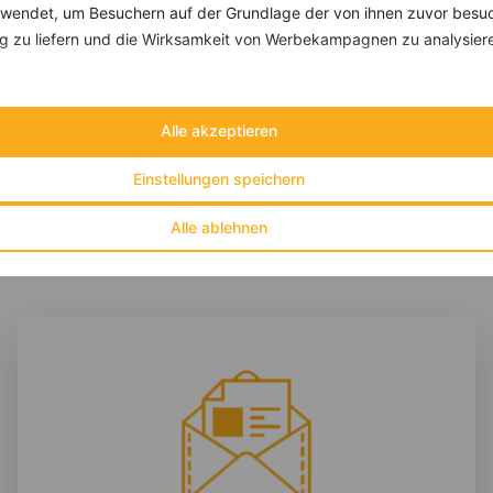
endet, um Besuchern auf der Grundlage der von ihnen zuvor besuc
Overnight-Oats mit Himbeeren und Blaubeeren
 zu liefern und die Wirksamkeit von Werbekampagnen zu analysier
‹
Kalorien:
384 kcal
›
Fett:
6 g
Eiweiß:
12 g
Alle akzeptieren
Kohlehydrate:
61 g
Einstellungen speichern
Alle ablehnen