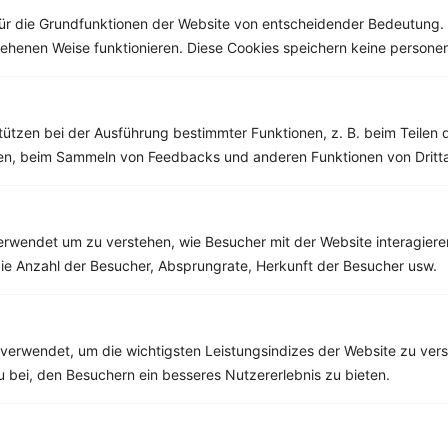
ür die Grundfunktionen der Website von entscheidender Bedeutung. 
esehenen Weise funktionieren. Diese Cookies speichern keine perso
Weitere Vegetarische Rezepte
tützen bei der Ausführung bestimmter Funktionen, z. B. beim Teilen 
men, beim Sammeln von Feedbacks und anderen Funktionen von Dritta
Chiasamenpudding mit Mango und Hirseflocken
‹
Kalorien:
462 kcal
›
Fett:
18 g
rwendet um zu verstehen, wie Besucher mit der Website interagiere
Eiweiß:
10 g
ie Anzahl der Besucher, Absprungrate, Herkunft der Besucher usw.
Kohlehydrate:
54 g
verwendet, um die wichtigsten Leistungsindizes der Website zu ver
zu bei, den Besuchern ein besseres Nutzererlebnis zu bieten.
Rezepte mit 300 bis 400 kcal
Rezepte