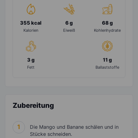
355 kcal
6 g
68 g
Kalorien
Eiweiß
Kohlenhydrate
3 g
11 g
Fett
Ballaststoffe
Zubereitung
1
Die Mango und Banane schälen und in
Stücke schneiden.