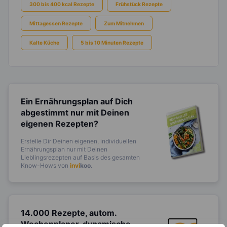
300 bis 400 kcal Rezepte
Frühstück Rezepte
Mittagessen Rezepte
Zum Mitnehmen
Kalte Küche
5 bis 10 Minuten Rezepte
Ein Ernährungsplan auf Dich
abgestimmt
nur mit Deinen
eigenen Rezepten?
Erstelle Dir Deinen eigenen, individuellen
Ernährungsplan nur mit Deinen
Lieblingsrezepten auf Basis des gesamten
Know-Hows von
invi
koo
.
14.000 Rezepte, autom.
Wochenplaner,
dynamische