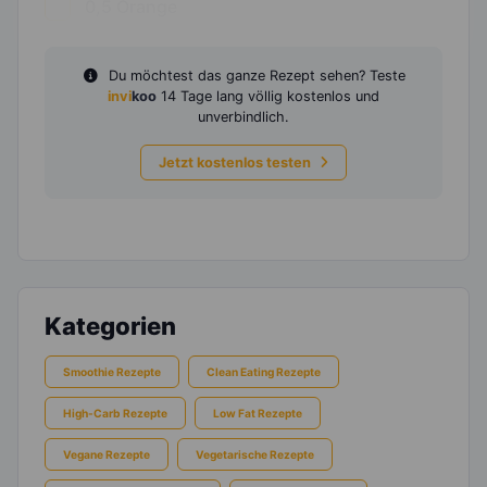
0,5
Orange
Du möchtest das ganze Rezept sehen? Teste
invi
koo
14 Tage lang völlig kostenlos und
unverbindlich.
Jetzt kostenlos testen
Kategorien
Smoothie Rezepte
Clean Eating Rezepte
High-Carb Rezepte
Low Fat Rezepte
Vegane Rezepte
Vegetarische Rezepte