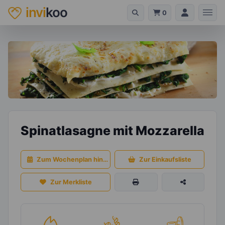
invi
koo
0
Spinatlasagne mit Mozzarella
Zum Wochenplan hinzufügen
Zur Einkaufsliste
Zur Merkliste