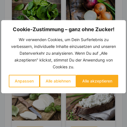
Cookie-Zustimmung – ganz ohne Zucker!
LEBENSMITTEL
LEBENSMITTEL
Wir verwenden Cookies, um Dein Surferlebnis zu
Spinat – Liefert er
Zwiebel –
verbessern, individuelle Inhalte einzusetzen und unseren
tatsächlich so viel
Natürliches
Datenverkehr zu analysieren. Wenn Du auf „Alle
Eisen?
Antibiotikum und
Aus heimischem Anbau
Die Zwiebel ist eine
akzeptieren" klickst, stimmst Du der Anwendung von
„Wunder“-
erhalten wir Spinat fast
Pflanzenart und gehört
Cookies zu.
Heilmittel
das ganze Jahr über.
zu der Gattung Lauch.
Die Saison ist von...
Schon seit mehr als...
Anpassen
Alle ablehnen
Alle akzeptieren