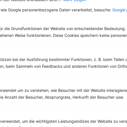
 wie Google personenbezogene Daten verarbeitet, besuche:
Google 
Rezepte mit 400 bis 500 kcal
ür die Grundfunktionen der Website von entscheidender Bedeutung. 
Rezepte
esehenen Weise funktionieren. Diese Cookies speichern keine perso
Auberginen-Pizzen mit Tomaten und Mozzarella
tützen bei der Ausführung bestimmter Funktionen, z. B. beim Teilen 
‹
Kalorien:
460 kcal
›
men, beim Sammeln von Feedbacks und anderen Funktionen von Dritta
Fett:
24 g
Eiweiß:
28 g
Kohlehydrate:
23 g
rwendet um zu verstehen, wie Besucher mit der Website interagiere
ie Anzahl der Besucher, Absprungrate, Herkunft der Besucher usw.
verwendet, um die wichtigsten Leistungsindizes der Website zu ver