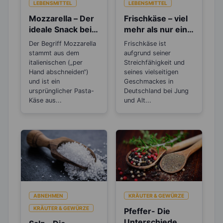
LEBENSMITTEL
LEBENSMITTEL
Mozzarella – Der
Frischkäse – viel
ideale Snack beim
mehr als nur ein
Abnehmen
Brotaufstrich
Der Begriff Mozzarella
Frischkäse ist
stammt aus dem
aufgrund seiner
italienischen („per
Streichfähigkeit und
Hand abschneiden“)
seines vielseitigen
und ist ein
Geschmackes in
ursprünglicher Pasta-
Deutschland bei Jung
Käse aus...
und Alt...
ABNEHMEN
KRÄUTER & GEWÜRZE
KRÄUTER & GEWÜRZE
Pfeffer- Die
Unterschiede