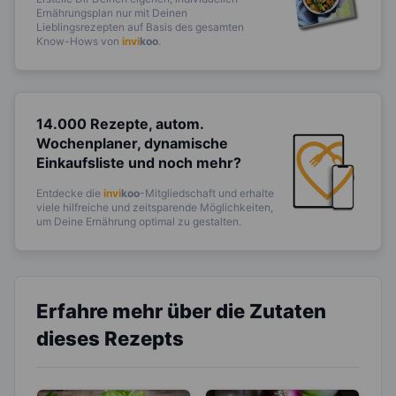
Ernährungsplan nur mit Deinen
Lieblingsrezepten auf Basis des gesamten
Know-Hows von
invi
koo
.
14.000 Rezepte, autom.
Wochenplaner,
dynamische
Einkaufsliste und noch mehr?
Entdecke die
invi
koo
-Mitgliedschaft und erhalte
viele hilfreiche und zeitsparende Möglichkeiten,
um Deine Ernährung optimal zu gestalten.
Erfahre mehr über die Zutaten
dieses Rezepts