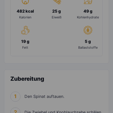
482 kcal
25 g
49 g
Kalorien
Eiweiß
Kohlenhydrate
19 g
5 g
Fett
Ballaststoffe
Zubereitung
1
Den Spinat auftauen.
2
Die Zwiebel und Knoblauchzehe schälen