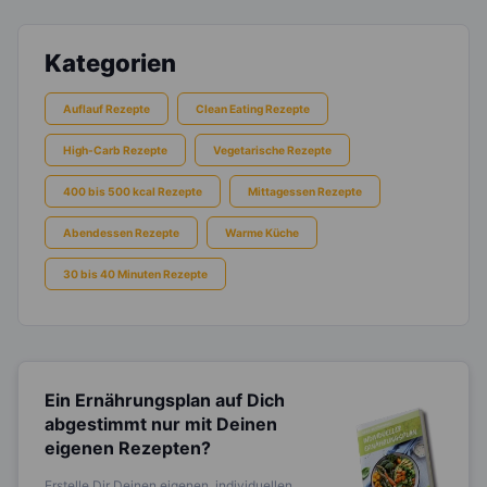
Kategorien
Auflauf Rezepte
Clean Eating Rezepte
High-Carb Rezepte
Vegetarische Rezepte
400 bis 500 kcal Rezepte
Mittagessen Rezepte
Abendessen Rezepte
Warme Küche
30 bis 40 Minuten Rezepte
Ein Ernährungsplan auf Dich
abgestimmt
nur mit Deinen
eigenen Rezepten?
Erstelle Dir Deinen eigenen, individuellen