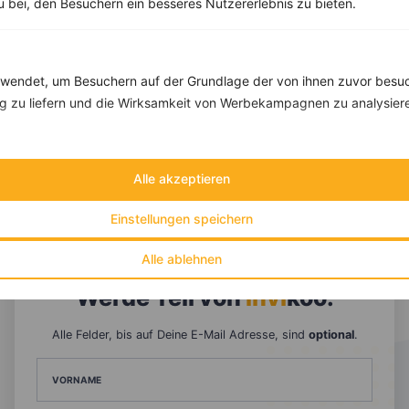
zu bei, den Besuchern ein besseres Nutzererlebnis zu bieten.
endet, um Besuchern auf der Grundlage der von ihnen zuvor besuc
 zu liefern und die Wirksamkeit von Werbekampagnen zu analysier
Alle akzeptieren
10 %
Gutschein für unseren Shop
Einstellungen speichern
Tipps & Tricks
Aktionen & Rabatte
Alle ablehnen
Rezept-Empfehlungen
Viele Insights
Werde Teil von
invi
koo
.
Alle Felder, bis auf Deine E-Mail Adresse, sind
optional
.
VORNAME