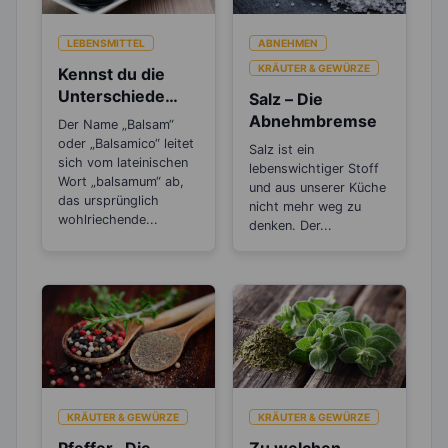
LEBENSMITTEL
ABNEHMEN
KRÄUTER & GEWÜRZE
Kennst du die
Unterschiede
Salz – Die
beim Balsamico
Abnehmbremse
Der Name „Balsam“
Essig?
oder „Balsamico“ leitet
Salz ist ein
sich vom lateinischen
lebenswichtiger Stoff
Wort „balsamum“ ab,
und aus unserer Küche
das ursprünglich
nicht mehr weg zu
wohlriechende...
denken. Der...
KRÄUTER & GEWÜRZE
KRÄUTER & GEWÜRZE