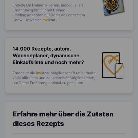
Erstelle Dir Deinen eigenen, individuellen
Ernährungsplan nur mit Deinen
Lieblingsrezepten auf Basis des gesamten
Know-Hows von
invi
koo
.
14.000 Rezepte, autom.
Wochenplaner,
dynamische
Einkaufsliste und noch mehr?
Entdecke die
invi
koo
-Mitgliedschaft und erhalte
viele hilfreiche und zeitsparende Möglichkeiten,
um Deine Ernährung optimal zu gestalten.
Erfahre mehr über die Zutaten
dieses Rezepts