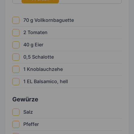
70
g
Vollkornbaguette
2
Tomaten
40
g
Eier
0,5
Schalotte
1
Knoblauchzehe
1
EL
Balsamico, hell
Gewürze
Salz
Pfeffer