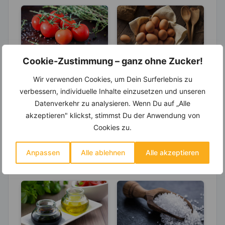
Cookie-Zustimmung – ganz ohne Zucker!
LEBENSMITTEL
LEBENSMITTEL
Wir verwenden Cookies, um Dein Surferlebnis zu
Tomaten- Mehr
Eier – Ist das
verbessern, individuelle Inhalte einzusetzen und unseren
des Anti-Aging-
enthaltene
Datenverkehr zu analysieren. Wenn Du auf „Alle
Stoffs Lycopin
Cholesterin
Tomaten belegen den
Eier sind eine beliebte
akzeptieren" klickst, stimmst Du der Anwendung von
durchs
gesundheitsschä
1. Platz unter den Top
Nahrung für zahlreiche
Cookies zu.
Einkochen?
dlich?
10 der Gemüsesorten
Tierarten, aber auch
in Deutschland. Rund
für den Menschen. Das
24...
Ei...
Anpassen
Alle ablehnen
Alle akzeptieren