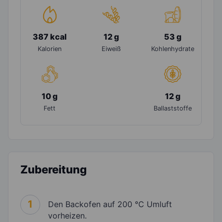
387 kcal
12 g
53 g
Kalorien
Eiweiß
Kohlenhydrate
10 g
12 g
Fett
Ballaststoffe
Zubereitung
1
Den Backofen auf 200 °C Umluft
vorheizen.