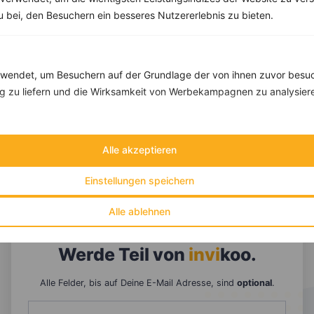
zu bei, den Besuchern ein besseres Nutzererlebnis zu bieten.
endet, um Besuchern auf der Grundlage der von ihnen zuvor besuc
 zu liefern und die Wirksamkeit von Werbekampagnen zu analysier
Alle akzeptieren
10 %
Gutschein für unseren Shop
Einstellungen speichern
Tipps & Tricks
Aktionen & Rabatte
Alle ablehnen
Rezept-Empfehlungen
Viele Insights
Werde Teil von
invi
koo
.
Alle Felder, bis auf Deine E-Mail Adresse, sind
optional
.