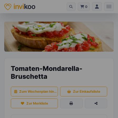
invi
koo
0
Tomaten-Mondarella-
Bruschetta
Zum Wochenplan hinzufügen
Zur Einkaufsliste
Zur Merkliste