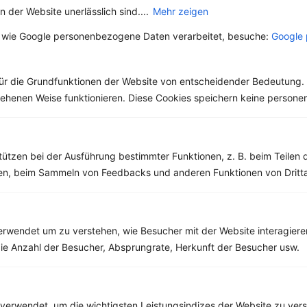
Kohlehydrate:
59 g
 der Website unerlässlich sind....
Mehr zeigen
 wie Google personenbezogene Daten verarbeitet, besuche:
Google 
ür die Grundfunktionen der Website von entscheidender Bedeutung. 
Rezepte mit 300 bis 400 kcal
esehenen Weise funktionieren. Diese Cookies speichern keine perso
Rezepte
Gefüllte Champignons
tützen bei der Ausführung bestimmter Funktionen, z. B. beim Teilen 
men, beim Sammeln von Feedbacks und anderen Funktionen von Dritta
‹
Kalorien:
372 kcal
›
Fett:
23 g
Eiweiß:
32 g
Kohlehydrate:
5 g
rwendet um zu verstehen, wie Besucher mit der Website interagiere
ie Anzahl der Besucher, Absprungrate, Herkunft der Besucher usw.
verwendet, um die wichtigsten Leistungsindizes der Website zu ver