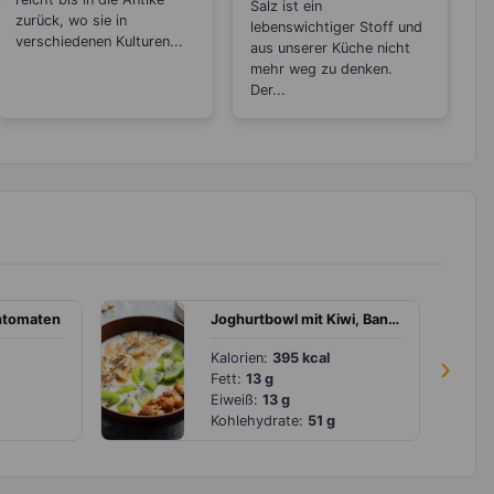
Salz ist ein
zurück, wo sie in
lebenswichtiger Stoff und
verschiedenen Kulturen...
aus unserer Küche nicht
mehr weg zu denken.
Der...
chtomaten
Joghurtbowl mit Kiwi, Banane und Haselnüssen
Kalorien:
395 kcal
›
Fett:
13 g
Eiweiß:
13 g
Kohlehydrate:
51 g