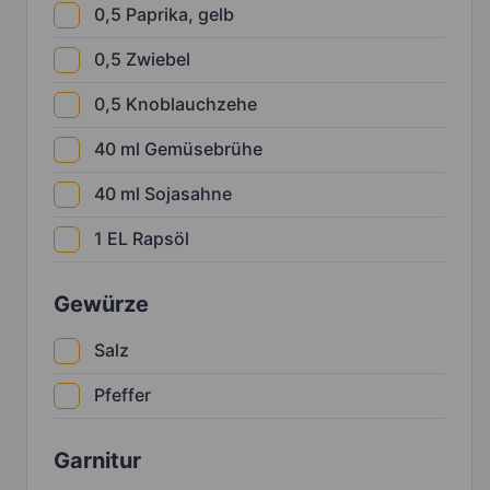
0,5
Paprika, gelb
0,5
Zwiebel
0,5
Knoblauchzehe
40
ml
Gemüsebrühe
40
ml
Sojasahne
1
EL
Rapsöl
Gewürze
Salz
Pfeffer
Garnitur