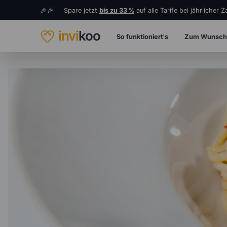
🎉🎉 Spare jetzt
bis zu 33 %
auf alle Tarife bei jährlicher 
invi
koo
So funktioniert's
Zum Wunsch