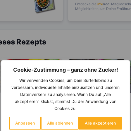
Entdecke die
invi
koo
-Mitgliedscha
Möglichkeiten, um Deine Ernährung
ieses Rezepts
Cookie-Zustimmung – ganz ohne Zucker!
Wir verwenden Cookies, um Dein Surferlebnis zu
verbessern, individuelle Inhalte einzusetzen und unseren
Datenverkehr zu analysieren. Wenn Du auf „Alle
akzeptieren" klickst, stimmst Du der Anwendung von
LEBENSMITTEL
LEBENSMITTEL
Cookies zu.
Die Paprika –
Zwiebel –
Doppelt so viel
Natürliches
Anpassen
Alle ablehnen
Alle akzeptieren
Vitamin C, wie die
Antibiotikum und
Erst seit 200 Jahren wird
Die Zwiebel ist eine
Zitrone
„Wunder“-Heilmittel
die Paprika als
Pflanzenart und gehört zu