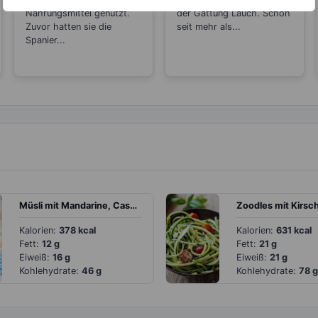
Nahrungsmittel genutzt.
der Gattung Lauch. Schon
Zuvor hatten sie die
seit mehr als...
Spanier...
Müsli mit Mandarine, Cashewkernen und Joghurt
Zoodles mit Kirs
Kalorien:
378 kcal
Kalorien:
631 kcal
Fett:
12 g
Fett:
21 g
Eiweiß:
16 g
Eiweiß:
21 g
Kohlehydrate:
46 g
Kohlehydrate:
78 g