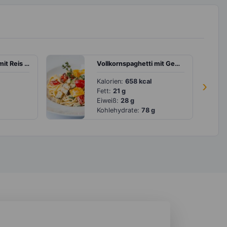
Hähnchenspieße mit Reis und Tomatensauce
Vollkornspaghetti mit Gemüse in Käse-Sauce
Kalorien:
658 kcal
›
Fett:
21 g
Eiweiß:
28 g
Kohlehydrate:
78 g