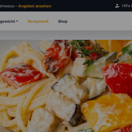
Hilfe
Zahlweise –
Angebot ansehen
gewicht
Rezeptwelt
Shop