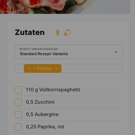
Zutaten
REZEPT-VARIANTE WÄHLEN
1 Portion
110
g
Vollkornspaghetti
0,5
Zucchini
0,5
Aubergine
0,25
Paprika, rot