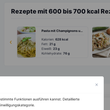
Rezepte mit 600 bis 700 kcal Re
Pasta mit Champignons und Pesto
‹
Kalorien:
628 kcal
Fett:
21 g
Eiweiß:
23 g
Kohlehydrate:
76 g
stimmte Funktionen ausführen kannst. Detaillierte
inwilligungskategorie.