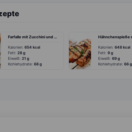
zepte
Farfalle mit Zucchini und Walnüssen
Kalorien:
654 kcal
Kalorien:
648 kcal
Fett:
28 g
Fett:
9 g
Eiweiß:
21 g
Eiweiß:
69 g
Kohlehydrate:
68 g
Kohlehydrate:
66 g