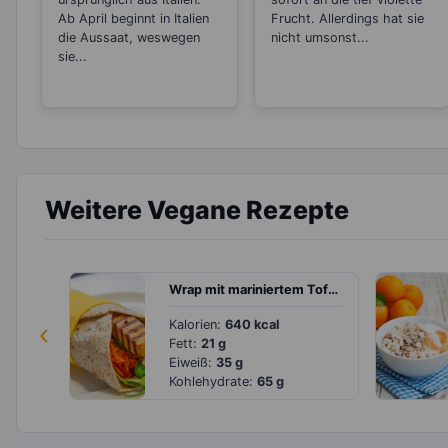
Ab April beginnt in Italien
Frucht. Allerdings hat sie
die Aussaat, weswegen
nicht umsonst...
sie...
Weitere Vegane Rezepte
Wrap mit mariniertem Tofu, Möhre, Gurke und Tomate
‹
Kalorien:
640 kcal
Fett:
21 g
Eiweiß:
35 g
Kohlehydrate:
65 g