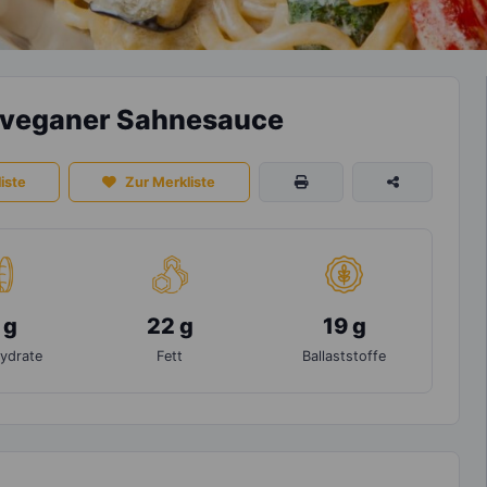
n veganer Sahnesauce
iste
Zur Merkliste
 g
22 g
19 g
ydrate
Fett
Ballaststoffe