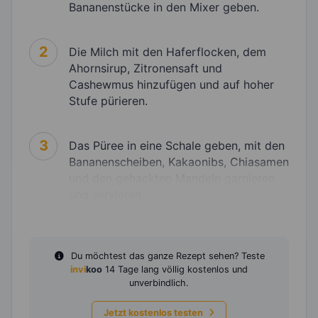
Bananenstücke in den Mixer geben.
2
Die Milch mit den Haferflocken, dem
Ahornsirup, Zitronensaft und
Cashewmus hinzufügen und auf hoher
Stufe pürieren.
3
Das Püree in eine Schale geben, mit den
Bananenscheiben, Kakaonibs, Chiasamen
und den gehackten Mandeln garnieren
und servieren.
Du möchtest das ganze Rezept sehen? Teste
invi
koo
14 Tage lang völlig kostenlos und
unverbindlich.
Jetzt kostenlos testen