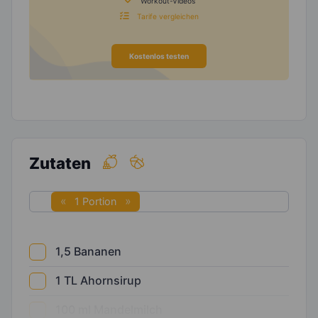
Workout-Videos
Tarife vergleichen
Kostenlos testen
Zutaten
1 Portion
1,5
Bananen
1
TL
Ahornsirup
100
ml
Mandelmilch