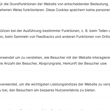
ür die Grundfunktionen der Website von entscheidender Bedeutung. 
esehenen Weise funktionieren. Diese Cookies speichern keine perso
Weitere Vegetarische Rezepte
tützen bei der Ausführung bestimmter Funktionen, z. B. beim Teilen 
men, beim Sammeln von Feedbacks und anderen Funktionen von Dritta
Kürbis-Blumenkohlsuppe mit Mandeln und Schnittlauch
‹
Kalorien:
435 kcal
›
Fett:
24 g
rwendet um zu verstehen, wie Besucher mit der Website interagiere
Eiweiß:
27 g
Kohlehydrate:
21 g
ie Anzahl der Besucher, Absprungrate, Herkunft der Besucher usw.
verwendet, um die wichtigsten Leistungsindizes der Website zu ver
Rezepte mit 300 bis 400 kcal
zu bei, den Besuchern ein besseres Nutzererlebnis zu bieten.
Rezepte