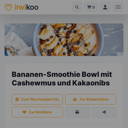
invi
koo
0
Bananen-Smoothie Bowl mit
Cashewmus und Kakaonibs
Zum Wochenplan hinzufügen
Zur Einkaufsliste
Zur Merkliste