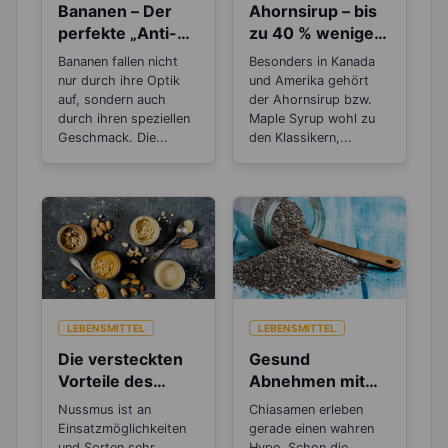
Bananen – Der
Ahornsirup – bis
perfekte „Anti-
zu 40 % weniger
Stress“-Snack
Kalorien als
Bananen fallen nicht
Besonders in Kanada
Zucker
nur durch ihre Optik
und Amerika gehört
auf, sondern auch
der Ahornsirup bzw.
durch ihren speziellen
Maple Syrup wohl zu
Geschmack. Die...
den Klassikern,...
LEBENSMITTEL
LEBENSMITTEL
Die versteckten
Gesund
Vorteile des
Abnehmen mit
Nussmus
dem Superfood
Nussmus ist an
Chiasamen erleben
Chiasamen
Einsatzmöglichkeiten
gerade einen wahren
und Sorten sehr
Hype. Schon die