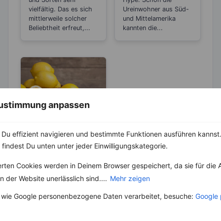
vielfältig. Das es sich
Ureinwohner aus Süd-
mittlerweile solcher
und Mittelamerika
Beliebtheit erfreut,...
kannten die...
 Zustimmung anpassen
LEBENSMITTEL
Du effizient navigieren und bestimmte Funktionen ausführen kannst. 
Sind Zitronen
 findest Du unten unter jeder Einwilligungskategorie.
sauer oder
basisch?
Wer Zitronen mag, hat
erten Cookies werden in Deinem Browser gespeichert, da sie für die 
zu 100 % auch schon
 der Website unerlässlich sind....
Mehr zeigen
den Spruch „Sauer
macht lustig!“
 wie Google personenbezogene Daten verarbeitet, besuche:
Google 
gehört....