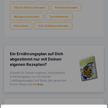
300 bis 400 kcal Rezepte
Frühstück Rezepte
Mittagessen Rezepte
Zum Mitnehmen
Kalte Küche
5 bis 10 Minuten Rezepte
Ein Ernährungsplan auf Dich
abgestimmt
nur mit Deinen
eigenen Rezepten?
Erstelle Dir Deinen eigenen, individuellen
Ernährungsplan nur mit Deinen
Lieblingsrezepten auf Basis des gesamten
Know-Hows von
invi
koo
.
14.000 Rezepte, autom.