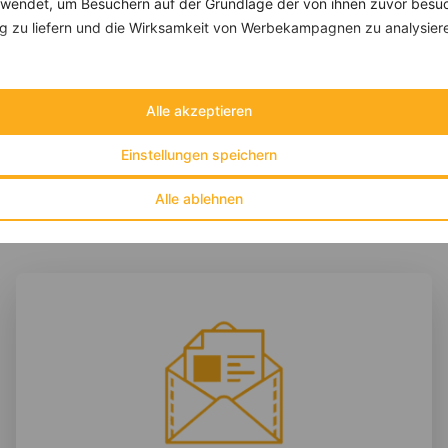
endet, um Besuchern auf der Grundlage der von ihnen zuvor besuc
Waffel mit Sojajoghurtcreme und Beeren
 zu liefern und die Wirksamkeit von Werbekampagnen zu analysier
‹
Kalorien:
385 kcal
›
Fett:
5 g
Eiweiß:
9 g
Kohlehydrate:
69 g
Alle akzeptieren
Einstellungen speichern
Alle ablehnen