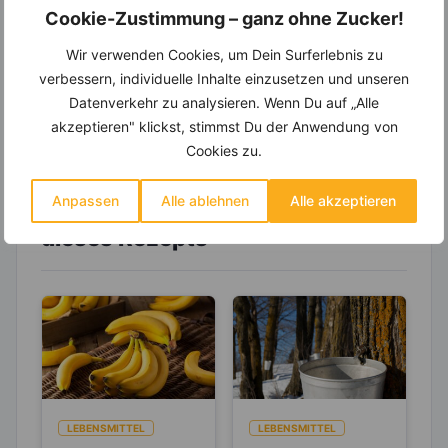
Wochenplaner,
dynamische
Cookie-Zustimmung – ganz ohne Zucker!
Einkaufsliste und noch mehr?
Wir verwenden Cookies, um Dein Surferlebnis zu
Entdecke die
invi
koo
-Mitgliedschaft und erhalte
verbessern, individuelle Inhalte einzusetzen und unseren
viele hilfreiche und zeitsparende Möglichkeiten,
Datenverkehr zu analysieren. Wenn Du auf „Alle
um Deine Ernährung optimal zu gestalten.
akzeptieren" klickst, stimmst Du der Anwendung von
Cookies zu.
Anpassen
Alle ablehnen
Alle akzeptieren
Erfahre mehr über die Zutaten
dieses Rezepts
LEBENSMITTEL
LEBENSMITTEL