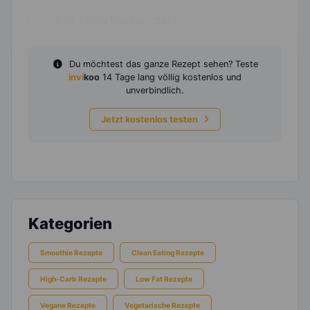
2
EL
Haferflocken, zart
Du möchtest das ganze Rezept sehen? Teste
invi
koo
14 Tage lang völlig kostenlos und
unverbindlich.
Jetzt kostenlos testen
Kategorien
Smoothie Rezepte
Clean Eating Rezepte
High-Carb Rezepte
Low Fat Rezepte
Vegane Rezepte
Vegetarische Rezepte