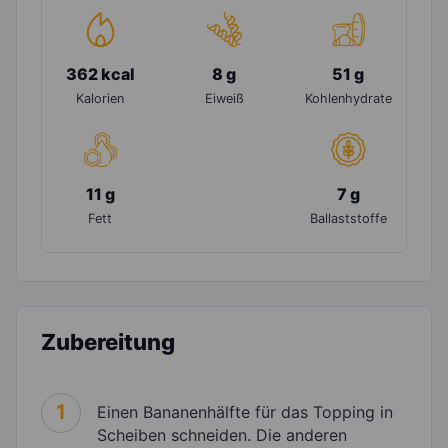
362 kcal
8 g
51 g
Kalorien
Eiweiß
Kohlenhydrate
11 g
7 g
Fett
Ballaststoffe
Zubereitung
1
Einen Bananenhälfte für das Topping in
Scheiben schneiden. Die anderen