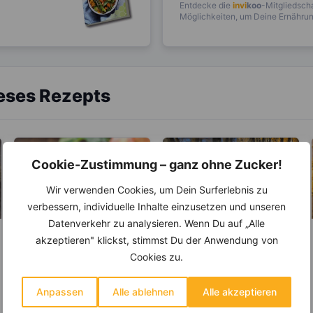
Entdecke die
invi
koo
-Mitgliedscha
Möglichkeiten, um Deine Ernährung
ieses Rezepts
Cookie-Zustimmung – ganz ohne Zucker!
Wir verwenden Cookies, um Dein Surferlebnis zu
verbessern, individuelle Inhalte einzusetzen und unseren
Datenverkehr zu analysieren. Wenn Du auf „Alle
akzeptieren" klickst, stimmst Du der Anwendung von
LEBENSMITTEL
LEBENSMITTEL
Cookies zu.
Wie Apfelessig
Ahornsirup – bis zu
Appetit und
40 % weniger
Heißhunger
Kalorien als Zucker
Anpassen
Alle ablehnen
Alle akzeptieren
Unter den Fruchtessigen
Besonders in Kanada und
ausbremst
ist der Apfelessig wohl die
Amerika gehört der