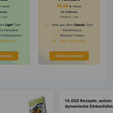
10,90
/ Monat
€
/ Monat
Monate
für 12 Monate
 / Jahr
130,80 € / Jahr
dem
Light
-Tarif
Alles aus dem
Classic
-Tarif
Wochenpläne
Abnehmkurs
 Einkaufsliste
Workout-Videos
vergleichen
Tarife vergleichen
s testen
Kostenlos testen
14.000 Rezepte, autom.
dynamische Einkaufslis