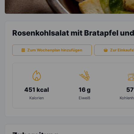
Rosenkohlsalat mit Bratapfel un
Zum Wochenplan hinzufügen
Zur Einkaufsl
451 kcal
16 g
57
Kalorien
Eiweiß
Kohlenh