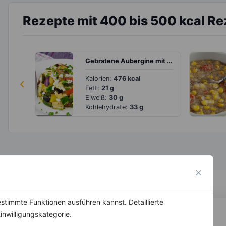
Rezepte mit 400 bis 500 kcal R
Gebratene Aubergine mit Zucchini, Kartoffel und Feta
‹
Kalorien:
476 kcal
Fett:
21 g
Eiweiß:
30 g
Kohlehydrate:
33 g
stimmte Funktionen ausführen kannst. Detaillierte
inwilligungskategorie.