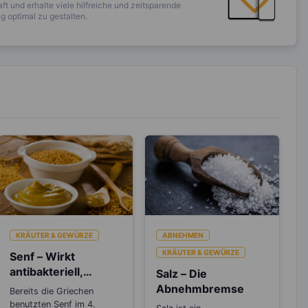
ft und erhalte viele hilfreiche und zeitsparende
 optimal zu gestalten.
KRÄUTER & GEWÜRZE
ABNEHMEN
KRÄUTER & GEWÜRZE
Senf – Wirkt
antibakteriell,
Salz – Die
entzündungshemm
Abnehmbremse
Bereits die Griechen
end und Blutdruck
benutzten Senf im 4.