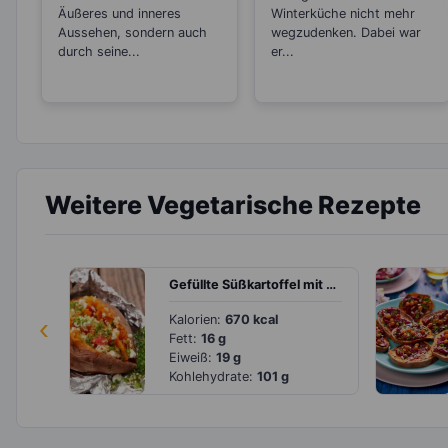
Äußeres und inneres
Winterküche nicht mehr
Aussehen, sondern auch
wegzudenken. Dabei war
durch seine...
er...
Weitere Vegetarische Rezepte
Gefüllte Süßkartoffel mit Couscous, Paprika und Feta
‹
Kalorien:
670 kcal
Fett:
16 g
Eiweiß:
19 g
Kohlehydrate:
101 g