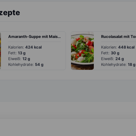
ezepte
Amaranth-Suppe mit Mais und Paprika
Kalorien:
424 kcal
Kalorien:
448 kcal
Fett:
13 g
Fett:
30 g
Eiweiß:
12 g
Eiweiß:
24 g
Kohlehydrate:
54 g
Kohlehydrate:
18 g