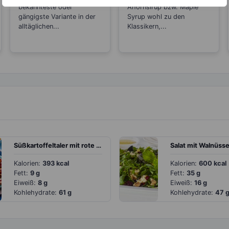
bekannteste oder
Ahornsirup bzw. Maple
gängigste Variante in der
Syrup wohl zu den
alltäglichen...
Klassikern,...
Süßkartoffeltaler mit rote Bete und orientalischen Kichererbsen
Kalorien:
393 kcal
Kalorien:
600 kcal
Fett:
9 g
Fett:
35 g
Eiweiß:
8 g
Eiweiß:
16 g
Kohlehydrate:
61 g
Kohlehydrate:
47 