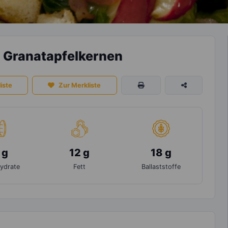
d Granatapfelkernen
iste
Zur Merkliste
 g
12 g
18 g
ydrate
Fett
Ballaststoffe