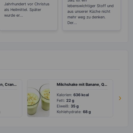
Salz ist ein
senkend
Jahrhundert vor Christus
lebenswichtiger Stoff und
als Heilmittel. Später
aus unserer Küche nicht
wurde er...
mehr weg zu denken.
Der...
Salat mit Walnüssen, Cranberries und Parmesan
Milchshake mit Banane, Quark und Pistazien
Kalorien:
636 kcal
›
Fett:
22 g
Eiweiß:
35 g
g
Kohlehydrate:
68 g