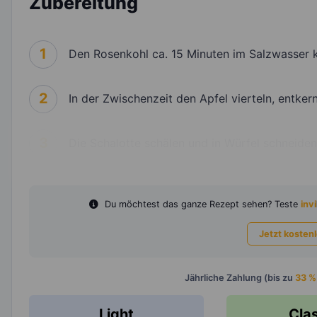
Zubereitung
1
Den Rosenkohl ca. 15 Minuten im Salzwasser 
2
In der Zwischenzeit den Apfel vierteln, entker
3
Die Schalotte schälen und in Würfel schneiden
Du möchtest das ganze Rezept sehen? Teste
invi
Jetzt kosten
Jährliche Zahlung (bis zu
33 %
Light
Cla