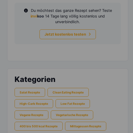
Du möchtest das ganze Rezept sehen? Teste
invi
koo
14 Tage lang völlig kostenlos und
unverbindlich.
Jetzt kostenlos testen
Kategorien
Salat Rezepte
Clean Eating Rezepte
High-Carb Rezepte
Low Fat Rezepte
Vegane Rezepte
Vegetarische Rezepte
400 bis 500 kcal Rezepte
Mittagessen Rezepte