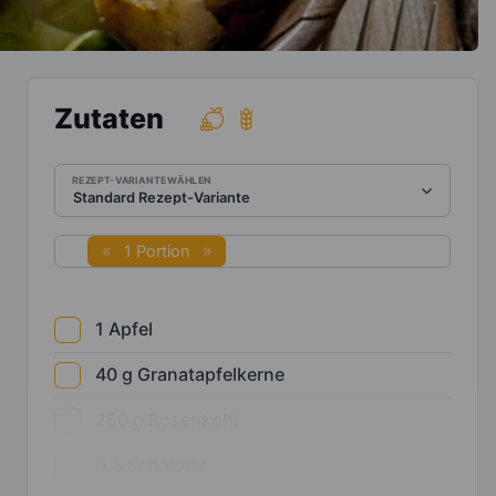
Zutaten
REZEPT-VARIANTE WÄHLEN
1 Portion
1
Apfel
40
g
Granatapfelkerne
250
g
Rosenkohl
0,5
Schalotte