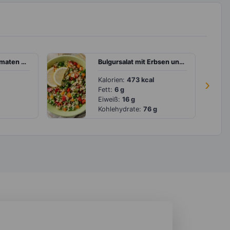
Rucolasalat mit Tomaten und Mozzarella
Bulgursalat mit Erbsen und Paprika
Kalorien:
473 kcal
›
Fett:
6 g
Eiweiß:
16 g
Kohlehydrate:
76 g