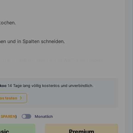
kochen.
nen und in Spalten schneiden.
. Das Toastbrot ebenfalls in Würfel schneiden.
koo
14 Tage lang völlig kostenlos und unverbindlich.
los testen
 SPAREN
)
Monatlich
ssic
Premium