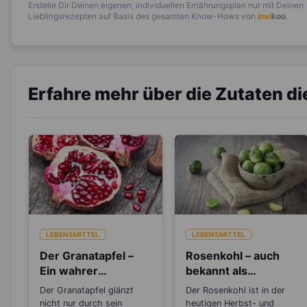
Erstelle Dir Deinen eigenen, individuellen Ernährungsplan nur mit Deinen
Lieblingsrezepten auf Basis des gesamten Know-Hows von
invi
koo
.
Erfahre mehr über die Zutaten d
LEBENSMITTEL
LEBENSMITTEL
Der Granatapfel –
Rosenkohl – auch
Ein wahrer
bekannt als
Jungbrunnen
„Brüsseler
Der Granatapfel glänzt
Der Rosenkohl ist in der
Sprossen“
nicht nur durch sein
heutigen Herbst- und