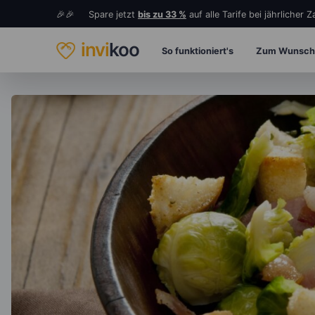
🎉🎉 Spare jetzt
bis zu 33 %
auf alle Tarife bei jährlicher 
invi
koo
So funktioniert's
Zum Wunsch