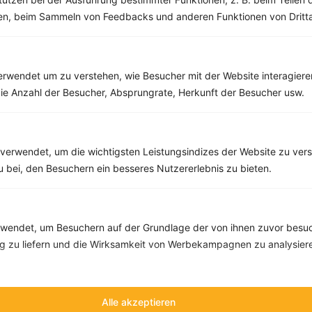
men, beim Sammeln von Feedbacks und anderen Funktionen von Dritta
rwendet um zu verstehen, wie Besucher mit der Website interagiere
ie Anzahl der Besucher, Absprungrate, Herkunft der Besucher usw.
verwendet, um die wichtigsten Leistungsindizes der Website zu ver
zu bei, den Besuchern ein besseres Nutzererlebnis zu bieten.
10 %
Gutschein für unseren Shop
Tipps & Tricks
Aktionen & Rabatte
Rezept-Empfehlungen
Viele Insights
endet, um Besuchern auf der Grundlage der von ihnen zuvor besuc
Werde Teil von
invi
koo
.
 zu liefern und die Wirksamkeit von Werbekampagnen zu analysier
Alle Felder, bis auf Deine E-Mail Adresse, sind
optional
.
Alle akzeptieren
VORNAME