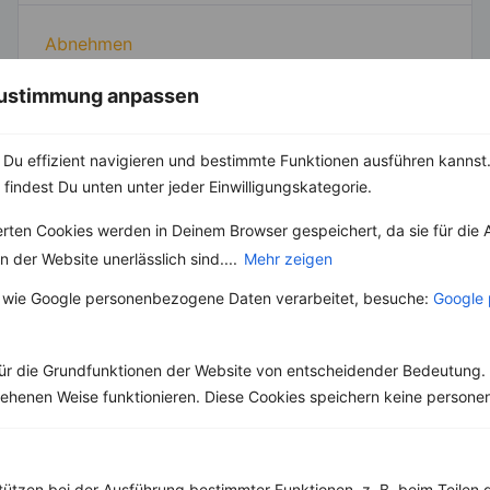
Abnehmen
Clean Eating
Diäten
 Zustimmung anpassen
Gesunde Ernährung
Gesunde Küche
Du effizient navigieren und bestimmte Funktionen ausführen kannst. 
High Protein
 findest Du unten unter jeder Einwilligungskategorie.
Kräuter & Gewürze
Lebensmittel
erten Cookies werden in Deinem Browser gespeichert, da sie für die 
Low Carb
 der Website unerlässlich sind....
Mehr zeigen
Low Fat
Sport
 wie Google personenbezogene Daten verarbeitet, besuche:
Google 
Vegan
Vegetarisch
Vitalstoffe
ür die Grundfunktionen der Website von entscheidender Bedeutung. 
esehenen Weise funktionieren. Diese Cookies speichern keine perso
tützen bei der Ausführung bestimmter Funktionen, z. B. beim Teilen 