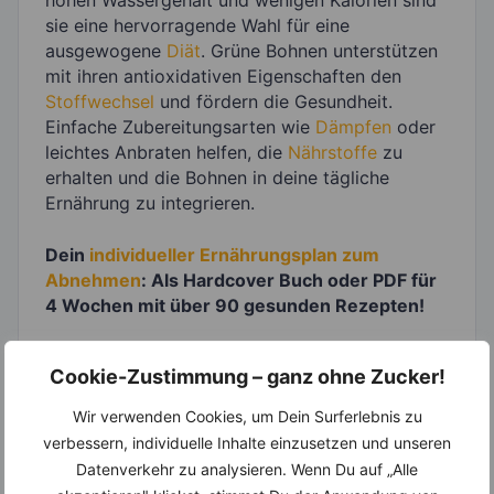
sie eine hervorragende Wahl für eine
ausgewogene
Diät
. Grüne Bohnen unterstützen
mit ihren antioxidativen Eigenschaften den
Stoffwechsel
und fördern die Gesundheit.
Einfache Zubereitungsarten wie
Dämpfen
oder
leichtes Anbraten helfen, die
Nährstoffe
zu
erhalten und die Bohnen in deine tägliche
Ernährung zu integrieren.
Dein
individueller Ernährungsplan zum
Abnehmen
: Als Hardcover Buch oder PDF für
4 Wochen mit über 90 gesunden Rezepten!
Cookie-Zustimmung – ganz ohne Zucker!
Wir verwenden Cookies, um Dein Surferlebnis zu
verbessern, individuelle Inhalte einzusetzen und unseren
Datenverkehr zu analysieren. Wenn Du auf „Alle