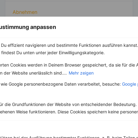
Abnehmen
Clean Eating
Diäten
 Zustimmung anpassen
Gesunde Ernährung
Gesunde Küche
Du effizient navigieren und bestimmte Funktionen ausführen kannst. 
High Protein
 findest Du unten unter jeder Einwilligungskategorie.
Kräuter & Gewürze
Lebensmittel
erten Cookies werden in Deinem Browser gespeichert, da sie für die 
Low Carb
 der Website unerlässlich sind....
Mehr zeigen
Low Fat
Sport
 wie Google personenbezogene Daten verarbeitet, besuche:
Google 
Vegan
Vegetarisch
Vitalstoffe
ür die Grundfunktionen der Website von entscheidender Bedeutung. 
esehenen Weise funktionieren. Diese Cookies speichern keine perso
tützen bei der Ausführung bestimmter Funktionen, z. B. beim Teilen 