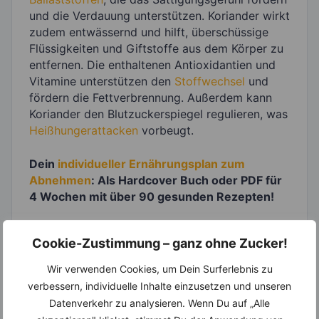
und die Verdauung unterstützen. Koriander wirkt
zudem entwässernd und hilft, überschüssige
Flüssigkeiten und Giftstoffe aus dem Körper zu
entfernen. Die enthaltenen Antioxidantien und
Vitamine unterstützen den
Stoffwechsel
und
fördern die Fettverbrennung. Außerdem kann
Koriander den Blutzuckerspiegel regulieren, was
Heißhungerattacken
vorbeugt.
Dein
individueller Ernährungsplan zum
Abnehmen
: Als Hardcover Buch oder PDF für
4 Wochen mit über 90 gesunden Rezepten!
Cookie-Zustimmung – ganz ohne Zucker!
Wir verwenden Cookies, um Dein Surferlebnis zu
verbessern, individuelle Inhalte einzusetzen und unseren
Datenverkehr zu analysieren. Wenn Du auf „Alle