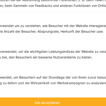
men, beim Sammeln von Feedbacks und anderen Funktionen von Dritta
rwendet um zu verstehen, wie Besucher mit der Website interagiere
ie Anzahl der Besucher, Absprungrate, Herkunft der Besucher usw.
verwendet, um die wichtigsten Leistungsindizes der Website zu ver
zu bei, den Besuchern ein besseres Nutzererlebnis zu bieten.
10 %
Gutschein für unseren Shop
Tipps & Tricks
Aktionen & Rabatte
Rezept-Empfehlungen
Viele Insights
endet, um Besuchern auf der Grundlage der von ihnen zuvor besuc
Werde Teil von
invi
koo
.
 zu liefern und die Wirksamkeit von Werbekampagnen zu analysier
Alle Felder, bis auf Deine E-Mail Adresse, sind
optional
.
Alle akzeptieren
VORNAME