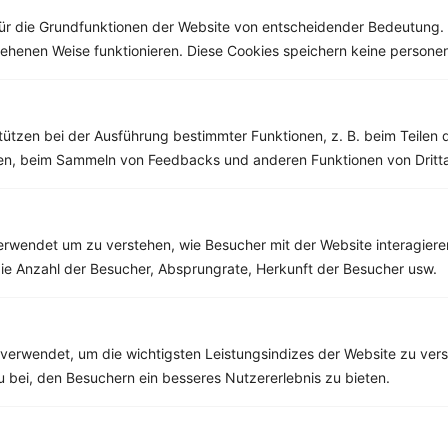
ür die Grundfunktionen der Website von entscheidender Bedeutung. 
esehenen Weise funktionieren. Diese Cookies speichern keine perso
10 %
Gutschein für unseren Shop
Tipps & Tricks
Aktionen & Rabatte
tützen bei der Ausführung bestimmter Funktionen, z. B. beim Teilen 
Rezept-Empfehlungen
Viele Insights
men, beim Sammeln von Feedbacks und anderen Funktionen von Dritta
Werde Teil von
invi
koo
.
Alle Felder, bis auf Deine E-Mail Adresse, sind
optional
.
rwendet um zu verstehen, wie Besucher mit der Website interagiere
ie Anzahl der Besucher, Absprungrate, Herkunft der Besucher usw.
VORNAME
NACHNAME
verwendet, um die wichtigsten Leistungsindizes der Website zu ver
zu bei, den Besuchern ein besseres Nutzererlebnis zu bieten.
DEIN TAGESBEDARF