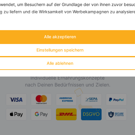
endet, um Besuchern auf der Grundlage der von ihnen zuvor besuc
DEINE E-MAIL ADRESSE
 zu liefern und die Wirksamkeit von Werbekampagnen zu analysier
Alle akzeptieren
Einstellungen speichern
Alle ablehnen
invi
koo
Individuelle Ernährungskonzepte
nach Deinen Bedürfnissen und Zielen.