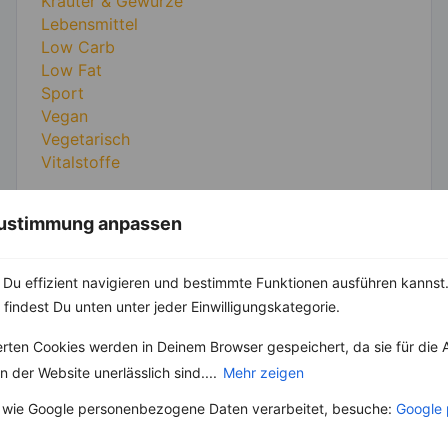
Kräuter & Gewürze
Lebensmittel
Low Carb
Low Fat
Sport
Vegan
Vegetarisch
Vitalstoffe
 Zustimmung anpassen
Du effizient navigieren und bestimmte Funktionen ausführen kannst. 
 findest Du unten unter jeder Einwilligungskategorie.
erten Cookies werden in Deinem Browser gespeichert, da sie für die 
 der Website unerlässlich sind....
Mehr zeigen
 wie Google personenbezogene Daten verarbeitet, besuche:
Google 