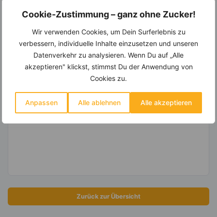
des Rhabarbers trägt ebenfalls dazu bei, den
Cookie-Zustimmung – ganz ohne Zucker!
Körper zu hydrieren und das Volumen der
Wir verwenden Cookies, um Dein Surferlebnis zu
Mahlzeiten zu erhöhen, ohne zusätzliche
Kalorien zu liefern. Durch seine natürliche Säure
verbessern, individuelle Inhalte einzusetzen und unseren
ist er vielseitig einsetzbar, vor allem in
Datenverkehr zu analysieren. Wenn Du auf „Alle
kalorienarmen Desserts oder Smoothies.
akzeptieren" klickst, stimmst Du der Anwendung von
Cookies zu.
Dein
individueller Ernährungsplan zum
Abnehmen
: Als Hardcover Buch oder PDF für
Anpassen
Alle ablehnen
Alle akzeptieren
4 Wochen mit über 90 gesunden Rezepten!
Zurück zur Übersicht