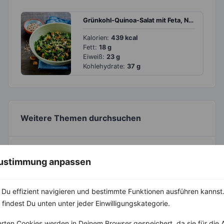
Grünkohl-Quinoa-Salat mit Feta, Nüssen und Apfeldressing
Kalorien:
439 kcal
Fett:
18 g
Eiweiß:
23 g
Kohlehydrate:
37 g
Weitere Themen durchsuchen
 Zustimmung anpassen
Du effizient navigieren und bestimmte Funktionen ausführen kannst. 
 findest Du unten unter jeder Einwilligungskategorie.
Alle Themen
erten Cookies werden in Deinem Browser gespeichert, da sie für die 