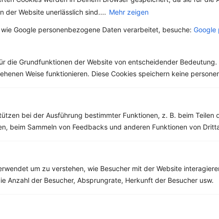
 der Website unerlässlich sind....
Mehr zeigen
 wie Google personenbezogene Daten verarbeitet, besuche:
Google 
Abnehmen
Clean Eating
Diäten
ür die Grundfunktionen der Website von entscheidender Bedeutung. 
Gesunde Ernährung
esehenen Weise funktionieren. Diese Cookies speichern keine perso
Gesunde Küche
High Protein
Kräuter & Gewürze
Lebensmittel
tützen bei der Ausführung bestimmter Funktionen, z. B. beim Teilen 
Low Carb
men, beim Sammeln von Feedbacks und anderen Funktionen von Dritta
Low Fat
Sport
Vegan
Vegetarisch
rwendet um zu verstehen, wie Besucher mit der Website interagiere
Vitalstoffe
ie Anzahl der Besucher, Absprungrate, Herkunft der Besucher usw.