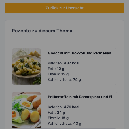
Zurück zur Übersicht
Rezepte zu diesem Thema
Gnocchi mit Brokkoli und Parmesan
Kalorien:
487 kcal
Fett:
12 g
Eiweiß:
15 g
Kohlehydrate:
74 g
Pellkartoffeln mit Rahmspinat und Ei
Kalorien:
479 kcal
Fett:
24 g
Eiweiß:
15 g
Kohlehydrate:
43 g