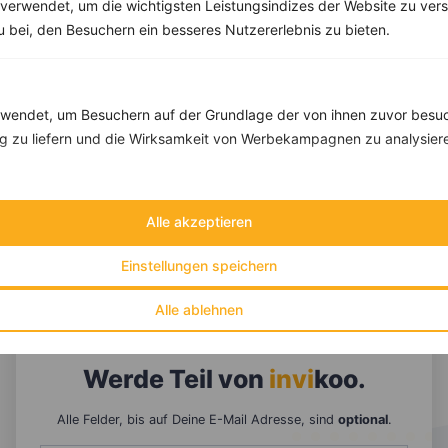
verwendet, um die wichtigsten Leistungsindizes der Website zu ver
zu bei, den Besuchern ein besseres Nutzererlebnis zu bieten.
endet, um Besuchern auf der Grundlage der von ihnen zuvor besuc
 zu liefern und die Wirksamkeit von Werbekampagnen zu analysier
Alle akzeptieren
Einstellungen speichern
10 %
Gutschein für unseren Shop
Tipps & Tricks
Aktionen & Rabatte
Alle ablehnen
Rezept-Empfehlungen
Viele Insights
Werde Teil von
invi
koo
.
Alle Felder, bis auf Deine E-Mail Adresse, sind
optional
.