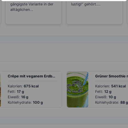
gängigste Variante in der
lustig!“ gehört....
alltäglichen...
Crêpe mit veganem Erdbeerjoghurt und Erdbeeren
Kalorien:
675 kcal
Kalorien:
541 kcal
Fett:
17 g
Fett:
12 g
Eiweiß:
16 g
Eiweiß:
10 g
Kohlehydrate:
100 g
Kohlehydrate:
88 g