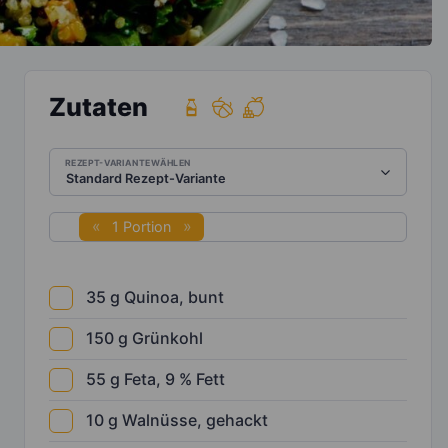
Zutaten
REZEPT-VARIANTE WÄHLEN
1 Portion
35
g
Quinoa, bunt
150
g
Grünkohl
55
g
Feta, 9 % Fett
10
g
Walnüsse, gehackt