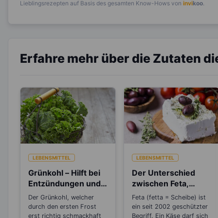
Lieblingsrezepten auf Basis des gesamten Know-Hows von
invi
koo
.
Erfahre mehr über die Zutaten d
LEBENSMITTEL
LEBENSMITTEL
Grünkohl – Hilft bei
Der Unterschied
Entzündungen und
zwischen Feta,
schütz vor Krebs!
Schafskäse, Hirten-
Der Grünkohl, welcher
Feta (fetta = Scheibe) ist
und Balkankäse
durch den ersten Frost
ein seit 2002 geschützter
erst richtig schmackhaft
Begriff. Ein Käse darf sich