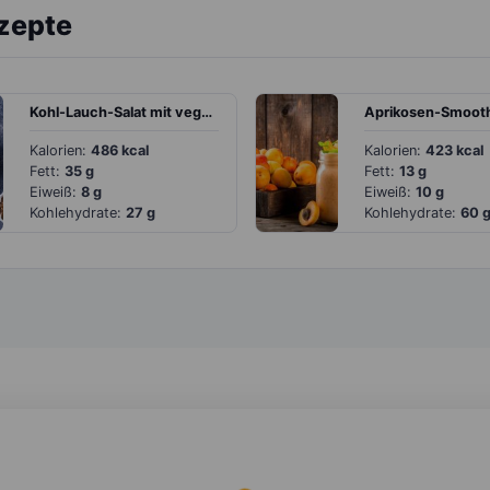
ezepte
Kohl-Lauch-Salat mit veganem Feta
Kalorien:
486 kcal
Kalorien:
423 kcal
Fett:
35 g
Fett:
13 g
Eiweiß:
8 g
Eiweiß:
10 g
Kohlehydrate:
27 g
Kohlehydrate:
60 