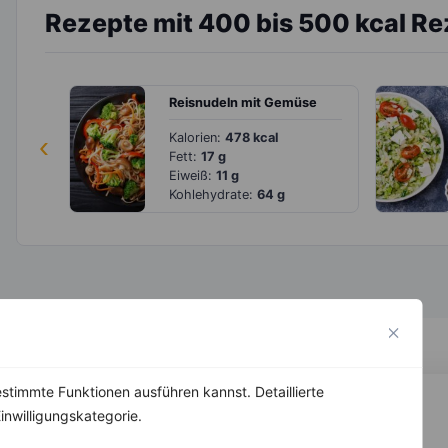
Rezepte mit 400 bis 500 kcal R
Reisnudeln mit Gemüse
‹
Kalorien:
478 kcal
Fett:
17 g
Eiweiß:
11 g
Kohlehydrate:
64 g
stimmte Funktionen ausführen kannst. Detaillierte
inwilligungskategorie.