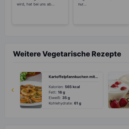
wird, hat bei uns ab...
nur...
Weitere Vegetarische Rezepte
Kartoffelpfannkuchen mit Champignons
‹
Kalorien:
565 kcal
Fett:
16 g
Eiweiß:
35 g
Kohlehydrate:
61 g