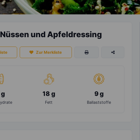
 Nüssen und Apfeldressing
iste
Zur Merkliste
 g
18 g
9 g
ydrate
Fett
Ballaststoffe