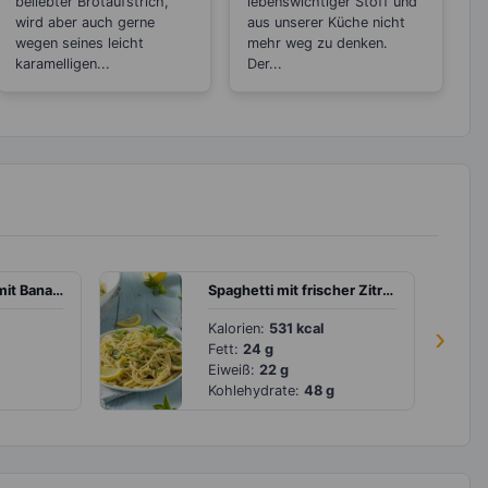
beliebter Brotaufstrich,
lebenswichtiger Stoff und
wird aber auch gerne
aus unserer Küche nicht
wegen seines leicht
mehr weg zu denken.
karamelligen...
Der...
Grüner Smoothie mit Banane, Spinat und Zitronensaft
Spaghetti mit frischer Zitrone und Tomatensalat
Kalorien:
531 kcal
›
Fett:
24 g
Eiweiß:
22 g
Kohlehydrate:
48 g