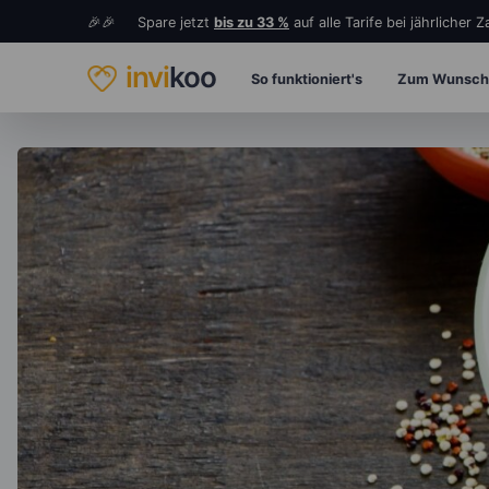
🎉🎉 Spare jetzt
bis zu 33 %
auf alle Tarife bei jährlicher 
invi
koo
So funktioniert's
Zum Wunsch