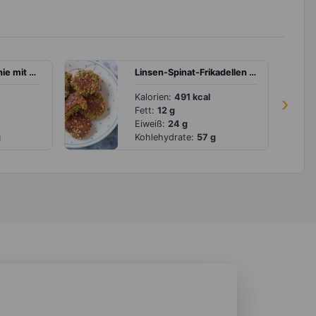
Aprikosen-Smoothie mit Orange
Linsen-Spinat-Frikadellen mit Dip
Kalorien:
491 kcal
›
Fett:
12 g
Eiweiß:
24 g
g
Kohlehydrate:
57 g