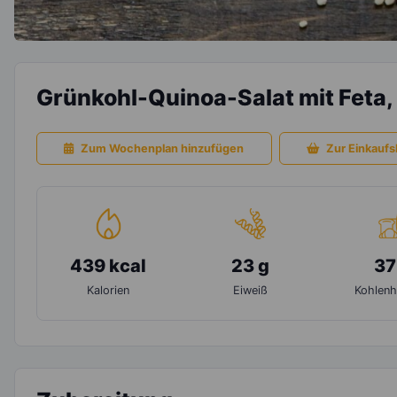
Grünkohl-Quinoa-Salat mit Feta,
Zum Wochenplan hinzufügen
Zur Einkaufsl
439 kcal
23 g
37
Kalorien
Eiweiß
Kohlenh