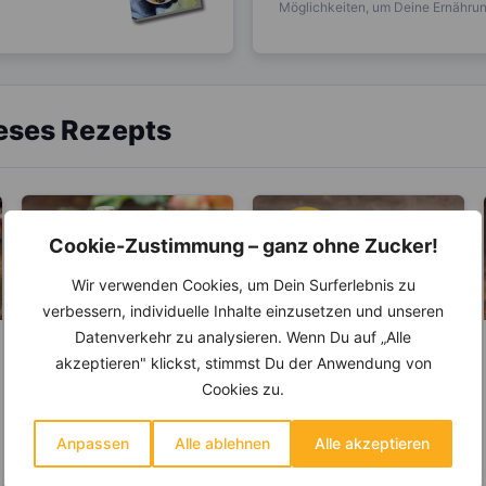
Möglichkeiten, um Deine Ernährung
ieses Rezepts
Cookie-Zustimmung – ganz ohne Zucker!
Wir verwenden Cookies, um Dein Surferlebnis zu
verbessern, individuelle Inhalte einzusetzen und unseren
Datenverkehr zu analysieren. Wenn Du auf „Alle
LEBENSMITTEL
LEBENSMITTEL
akzeptieren" klickst, stimmst Du der Anwendung von
Wie Apfelessig
Sind Zitronen sauer
Cookies zu.
Appetit und
oder basisch?
Heißhunger
Unter den Fruchtessigen
Wer Zitronen mag, hat zu
Anpassen
Alle ablehnen
Alle akzeptieren
ausbremst
ist der Apfelessig wohl die
100 % auch schon den
bekannteste oder
Spruch „Sauer macht