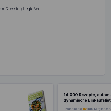
dem Dressing begießen.
14.000 Rezepte, autom.
dynamische Einkaufslis
Entdecke die
invi
koo
-Mitgliedscha