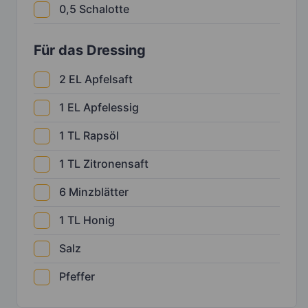
0,5
Schalotte
Für das Dressing
2
EL
Apfelsaft
1
EL
Apfelessig
1
TL
Rapsöl
1
TL
Zitronensaft
6
Minzblätter
1
TL
Honig
Salz
Pfeffer