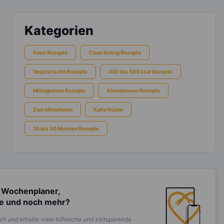
Kategorien
Salat Rezepte
Clean Eating Rezepte
Vegetarische Rezepte
400 bis 500 kcal Rezepte
Mittagessen Rezepte
Abendessen Rezepte
Zum Mitnehmen
Kalte Küche
20 bis 30 Minuten Rezepte
 Wochenplaner,
te und noch mehr?
ft und erhalte viele hilfreiche und zeitsparende