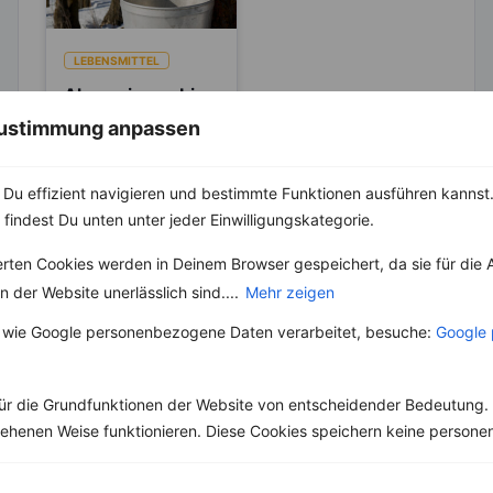
LEBENSMITTEL
Ahornsirup – bis
zu 40 % weniger
 Zustimmung anpassen
Kalorien als
Besonders in Kanada
Zucker
und Amerika gehört
Du effizient navigieren und bestimmte Funktionen ausführen kannst. 
der Ahornsirup bzw.
Maple Syrup wohl zu
 findest Du unten unter jeder Einwilligungskategorie.
den Klassikern,...
erten Cookies werden in Deinem Browser gespeichert, da sie für die 
 der Website unerlässlich sind....
Mehr zeigen
 wie Google personenbezogene Daten verarbeitet, besuche:
Google 
Weitere Vegetarische Rezepte
ür die Grundfunktionen der Website von entscheidender Bedeutung. 
esehenen Weise funktionieren. Diese Cookies speichern keine perso
Kichererbsenpfanne mit Tomaten und Petersilie