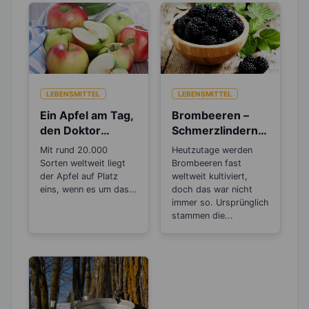
LEBENSMITTEL
LEBENSMITTEL
Ein Apfel am Tag,
Brombeeren –
den Doktor
Schmerzlindernd,
gespart – Stimmt
Entzündungshem
Mit rund 20.000
Heutzutage werden
das wirklich?
mend und
Sorten weltweit liegt
Brombeeren fast
Antibakteriell
der Apfel auf Platz
weltweit kultiviert,
eins, wenn es um das...
doch das war nicht
immer so. Ursprünglich
stammen die...