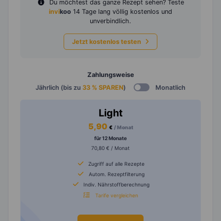
Du möchtest das ganze Rezept sehen? Teste
invi
koo
14 Tage lang völlig kostenlos und
unverbindlich.
Jetzt kostenlos testen
Zahlungsweise
Jährlich (bis zu
33 % SPAREN
)
Monatlich
Light
5,90
€
/ Monat
für 12 Monate
70,80 € / Monat
Zugriff auf alle Rezepte
Autom. Rezeptfilterung
Indiv. Nährstoffberechnung
Tarife vergleichen