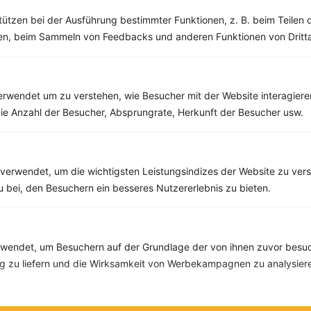
‹
Kalorien:
528 kcal
›
Fett:
13 g
tützen bei der Ausführung bestimmter Funktionen, z. B. beim Teilen 
Eiweiß:
27 g
men, beim Sammeln von Feedbacks und anderen Funktionen von Dritta
Kohlehydrate:
60 g
rwendet um zu verstehen, wie Besucher mit der Website interagiere
ie Anzahl der Besucher, Absprungrate, Herkunft der Besucher usw.
Rezepte mit 600 bis 700 kcal
Rezepte
verwendet, um die wichtigsten Leistungsindizes der Website zu ver
zu bei, den Besuchern ein besseres Nutzererlebnis zu bieten.
Räucherlachsbrot mit Paprika, Gurke und Tomate
‹
Kalorien:
690 kcal
›
Fett:
21 g
Eiweiß:
36 g
endet, um Besuchern auf der Grundlage der von ihnen zuvor besuc
Kohlehydrate:
77 g
 zu liefern und die Wirksamkeit von Werbekampagnen zu analysier