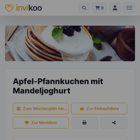
invi
koo
0
Apfel-Pfannkuchen mit
Mandeljoghurt
Zum Wochenplan hinzufügen
Zur Einkaufsliste
Zur Merkliste