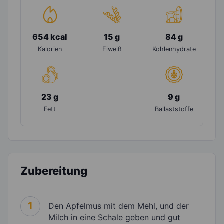
654 kcal
15 g
84 g
Kalorien
Eiweiß
Kohlenhydrate
23 g
9 g
Fett
Ballaststoffe
Zubereitung
1
Den Apfelmus mit dem Mehl, und der
Milch in eine Schale geben und gut