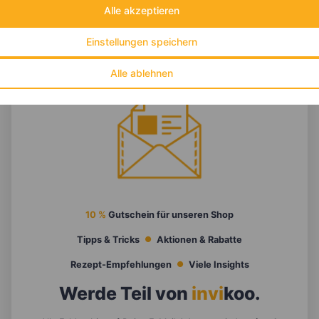
Alle akzeptieren
Einstellungen speichern
Alle ablehnen
10 %
Gutschein für unseren Shop
Tipps & Tricks
Aktionen & Rabatte
Rezept-Empfehlungen
Viele Insights
Werde Teil von
invi
koo
.