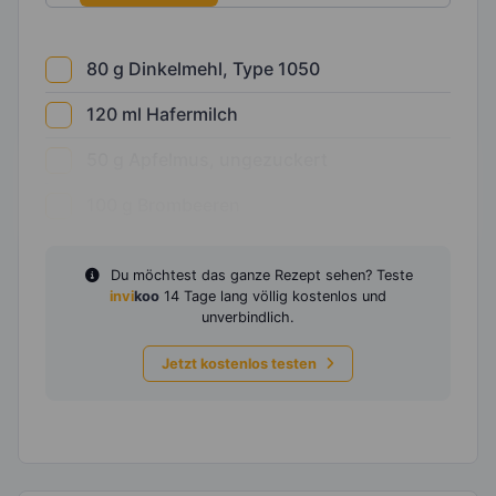
80
g
Dinkelmehl, Type 1050
120
ml
Hafermilch
50
g
Apfelmus, ungezuckert
100
g
Brombeeren
Du möchtest das ganze Rezept sehen? Teste
invi
koo
14 Tage lang völlig kostenlos und
unverbindlich.
Jetzt kostenlos testen