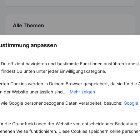
Alle Themen
 Zustimmung anpassen
Abnehmen
Clean Eating
Diäten
Du effizient navigieren und bestimmte Funktionen ausführen kannst. 
Gesunde Ernährung
 findest Du unten unter jeder Einwilligungskategorie.
Gesunde Küche
High Protein
erten Cookies werden in Deinem Browser gespeichert, da sie für die 
Kräuter & Gewürze
 der Website unerlässlich sind....
Mehr zeigen
Lebensmittel
 wie Google personenbezogene Daten verarbeitet, besuche:
Google 
Low Carb
Low Fat
Sport
ür die Grundfunktionen der Website von entscheidender Bedeutung. 
Vegan
esehenen Weise funktionieren. Diese Cookies speichern keine perso
Vegetarisch