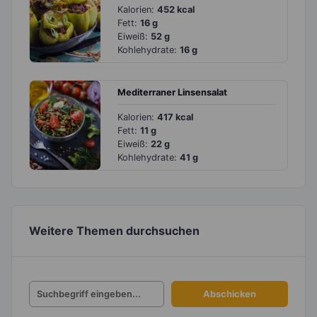
Kalorien:
452 kcal
Fett:
16 g
Eiweiß:
52 g
Kohlehydrate:
16 g
Mediterraner Linsensalat
Kalorien:
417 kcal
Fett:
11 g
Eiweiß:
22 g
Kohlehydrate:
41 g
Weitere Themen durchsuchen