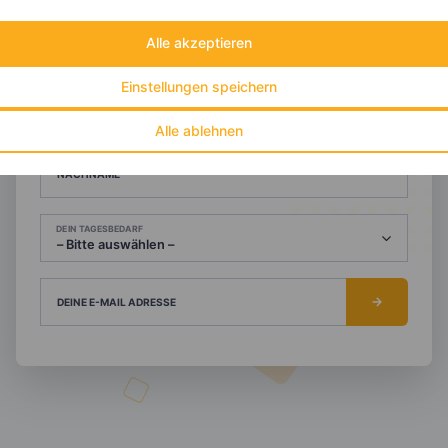
Werde Teil von
invi
koo
.
Alle akzeptieren
Alle Felder, bis auf Deine E-Mail Adresse, sind
optional
.
Einstellungen speichern
VORNAME
Alle ablehnen
NACHNAME
DEIN TAGESBEDARF
DEINE E-MAIL ADRESSE