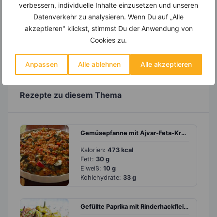
verbessern, individuelle Inhalte einzusetzen und unseren
Datenverkehr zu analysieren. Wenn Du auf „Alle
akzeptieren" klickst, stimmst Du der Anwendung von
Cookies zu.
Zurück zur Übersicht
Anpassen
Alle ablehnen
Alle akzeptieren
Rezepte zu diesem Thema
Gemüsepfanne mit Ajvar-Feta-Kruste
Kalorien:
473 kcal
Fett:
30 g
Eiweiß:
10 g
Kohlehydrate:
33 g
Gefüllte Paprika mit Rinderhackfleisch und Ajvar