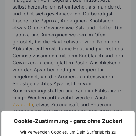
selbst herzustellen, ist einfacher, als man denkt
und lohnt sich geschmacklich. Du benötigst
frische rote Paprika, Auberginen, Knoblauch,
etwas Öl und Gewürze wie Salz und Pfeffer. Die
Paprika und Auberginen werden im Ofen
geröstet, bis die Haut schwarz wird. Nach dem
Abkühlen entfernst du die Haut und pürierst das
Gemüse zusammen mit dem Knoblauch und den
Gewürzen zu einer glatten Paste. Anschließend
wird das Ajvar bei niedriger Temperatur
eingekocht, um die Aromen zu intensivieren.
Selbstgemachtes Ajvar ist frei von
Konservierungsstoffen und kann im Kühlschrank
einige Wochen aufbewahrt werden. Auch
Zwiebeln
, etwas Zitronensaft und Peperoni
können hinzugefügt werden und dem Ajvar eine
spezielle Note verleihen.
Cookie-Zustimmung – ganz ohne Zucker!
Wir verwenden Cookies, um Dein Surferlebnis zu