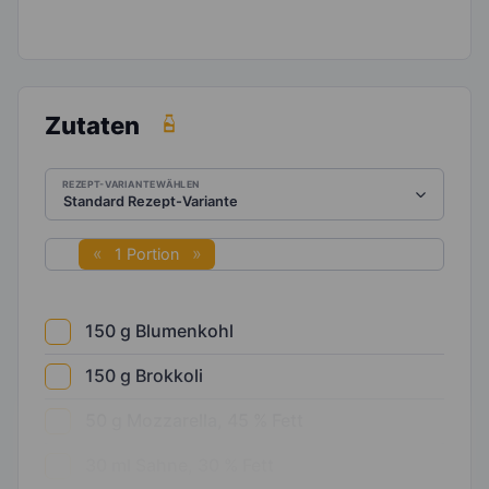
Zutaten
REZEPT-VARIANTE WÄHLEN
1 Portion
150
g
Blumenkohl
150
g
Brokkoli
50
g
Mozzarella, 45 % Fett
30
ml
Sahne, 30 % Fett