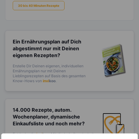
30 bis 40 Minuten Rezepte
Ein Ernährungsplan auf Dich
abgestimmt
nur mit Deinen
eigenen Rezepten?
Erstelle Dir Deinen eigenen, individuellen
Ernährungsplan nur mit Deinen
Lieblingsrezepten auf Basis des gesamten
Know-Hows von
invi
koo
.
14.000 Rezepte, autom.
Wochenplaner,
dynamische
Einkaufsliste und noch mehr?
Entdecke die
invi
koo
-Mitgliedschaft und erhalte