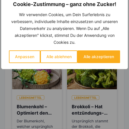
viele hilfreiche und zeitsparende Möglichkeiten,
Cookie-Zustimmung – ganz ohne Zucker!
um Deine Ernährung optimal zu gestalten.
Wir verwenden Cookies, um Dein Surferlebnis zu
verbessern, individuelle Inhalte einzusetzen und unseren
Datenverkehr zu analysieren. Wenn Du auf „Alle
Erfahre mehr über die Zutaten
akzeptieren" klickst, stimmst Du der Anwendung von
dieses Rezepts
Cookies zu.
Anpassen
Alle ablehnen
Alle akzeptieren
LEBENSMITTEL
LEBENSMITTEL
Blumenkohl –
Brokkoli – Hat
Optimiert den
entzündungs-
pH-Wert im Blut
und
Der Blumenkohl,
Ursprünglich stammt
und schützt vor
krebshemmende
welcher ursprünglich
der Brokkoli, die