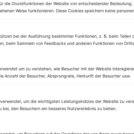
ür die Grundfunktionen der Website von entscheidender Bedeutung. 
esehenen Weise funktionieren. Diese Cookies speichern keine perso
Weitere Vegetarische Rezepte
tützen bei der Ausführung bestimmter Funktionen, z. B. beim Teilen 
men, beim Sammeln von Feedbacks und anderen Funktionen von Dritta
Auflauf mit Feta, Kartoffeln, Brokkoli und Blumenkohl
‹
Kalorien:
648 kcal
›
Fett:
29 g
Eiweiß:
38 g
rwendet um zu verstehen, wie Besucher mit der Website interagiere
Kohlehydrate:
49 g
ie Anzahl der Besucher, Absprungrate, Herkunft der Besucher usw.
verwendet, um die wichtigsten Leistungsindizes der Website zu ver
Rezepte mit 300 bis 400 kcal
zu bei, den Besuchern ein besseres Nutzererlebnis zu bieten.
Rezepte
endet, um Besuchern auf der Grundlage der von ihnen zuvor besuc