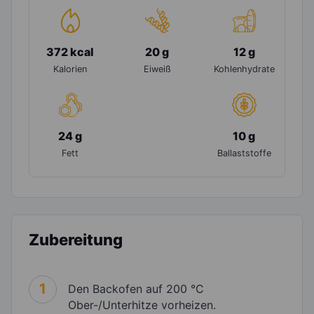
372 kcal
20 g
12 g
Kalorien
Eiweiß
Kohlenhydrate
24 g
10 g
Fett
Ballaststoffe
Zubereitung
1
Den Backofen auf 200 °C
Ober-/Unterhitze vorheizen.