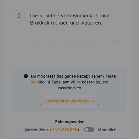
2
Die Röschen vom Blumenkohl und
Brokkoli trennen und waschen.
3
Die Zwiebel und den Knoblauch schälen
und fein würfeln.
Du möchtest das ganze Rezept sehen? Teste
invi
koo
14 Tage lang völlig kostenlos und
unverbindlich.
Jetzt kostenlos testen
Zahlungsweise
Jährlich (bis zu
33 % SPAREN
)
Monatlich