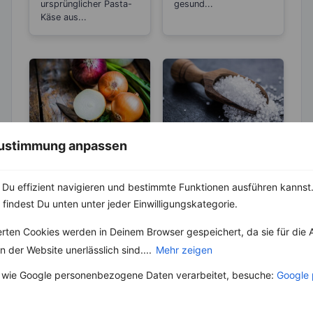
ursprünglicher Pasta-
gesund...
Käse aus...
 Zustimmung anpassen
LEBENSMITTEL
ABNEHMEN
KRÄUTER & GEWÜRZE
Zwiebel –
Natürliches
Du effizient navigieren und bestimmte Funktionen ausführen kannst. 
Salz – Die
Antibiotikum und
 findest Du unten unter jeder Einwilligungskategorie.
Abnehmbremse
Die Zwiebel ist eine
„Wunder“-
Pflanzenart und gehört
Salz ist ein
erten Cookies werden in Deinem Browser gespeichert, da sie für die 
Heilmittel
zu der Gattung Lauch.
lebenswichtiger Stoff
Schon seit mehr als...
 der Website unerlässlich sind....
Mehr zeigen
und aus unserer Küche
nicht mehr weg zu
 wie Google personenbezogene Daten verarbeitet, besuche:
Google 
denken. Der...