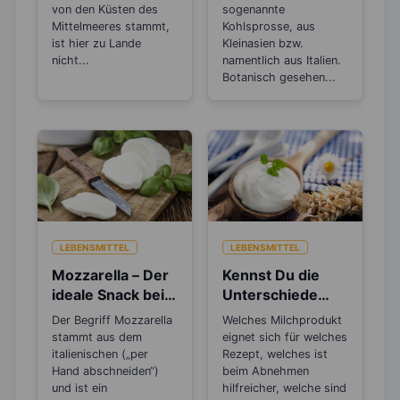
Übersäuerung
Wirkung
von den Küsten des
sogenannte
Mittelmeeres stammt,
Kohlsprosse, aus
ist hier zu Lande
Kleinasien bzw.
nicht...
namentlich aus Italien.
Botanisch gesehen...
LEBENSMITTEL
LEBENSMITTEL
Mozzarella – Der
Kennst Du die
ideale Snack beim
Unterschiede
Abnehmen
zwischen Sahne,
Der Begriff Mozzarella
Welches Milchprodukt
Saurer Sahne,
stammt aus dem
eignet sich für welches
Creme Fraiche,
italienischen („per
Rezept, welches ist
Hand abschneiden“)
Schmand und
beim Abnehmen
und ist ein
hilfreicher, welche sind
Co?