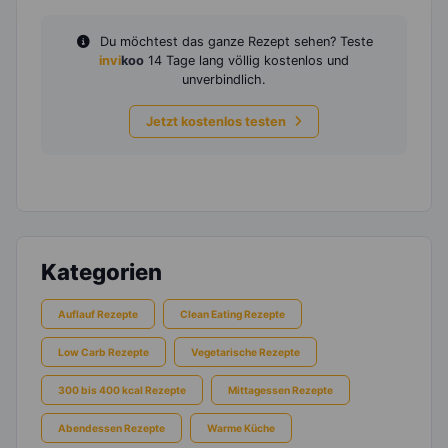
Du möchtest das ganze Rezept sehen? Teste
invi
koo
14 Tage lang völlig kostenlos und
unverbindlich.
Jetzt kostenlos testen
Kategorien
Auflauf Rezepte
Clean Eating Rezepte
Low Carb Rezepte
Vegetarische Rezepte
300 bis 400 kcal Rezepte
Mittagessen Rezepte
Abendessen Rezepte
Warme Küche