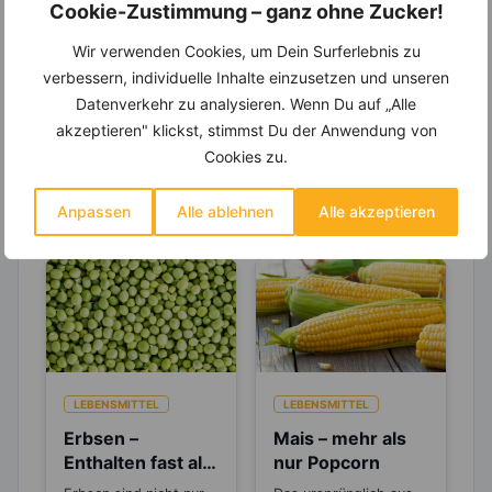
Cookie-Zustimmung – ganz ohne Zucker!
Entdecke die
invi
koo
-Mitgliedschaft und erhalte
viele hilfreiche und zeitsparende Möglichkeiten,
Wir verwenden Cookies, um Dein Surferlebnis zu
um Deine Ernährung optimal zu gestalten.
verbessern, individuelle Inhalte einzusetzen und unseren
Datenverkehr zu analysieren. Wenn Du auf „Alle
akzeptieren" klickst, stimmst Du der Anwendung von
Cookies zu.
Erfahre mehr über die Zutaten
dieses Rezepts
Anpassen
Alle ablehnen
Alle akzeptieren
LEBENSMITTEL
LEBENSMITTEL
Erbsen –
Mais – mehr als
Enthalten fast alle
nur Popcorn
lebenswichtigen