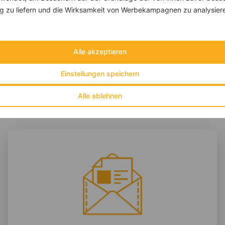
Rindfleischsuppe asiatisch mit Sprossen, Mangold und Glasnudeln
 zu liefern und die Wirksamkeit von Werbekampagnen zu analysier
‹
Kalorien:
395 kcal
›
Fett:
9 g
Eiweiß:
29 g
Kohlehydrate:
42 g
Alle akzeptieren
Einstellungen speichern
Alle ablehnen