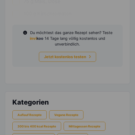
75
g
Mais, Dose
100
g
Kirschtomaten
Du möchtest das ganze Rezept sehen? Teste
invi
koo
14 Tage lang völlig kostenlos und
unverbindlich.
Jetzt kostenlos testen
Kategorien
Auflauf Rezepte
Vegane Rezepte
300 bis 400 kcal Rezepte
Mittagessen Rezepte