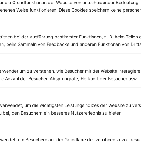
ür die Grundfunktionen der Website von entscheidender Bedeutung. 
esehenen Weise funktionieren. Diese Cookies speichern keine perso
Weitere Vegane Rezepte
tützen bei der Ausführung bestimmter Funktionen, z. B. beim Teilen 
men, beim Sammeln von Feedbacks und anderen Funktionen von Dritta
Quinoasalat mit grünem Spargel, Paprika und Sonnenblumenkernen
‹
Kalorien:
477 kcal
›
Fett:
16 g
Eiweiß:
18 g
rwendet um zu verstehen, wie Besucher mit der Website interagiere
Kohlehydrate:
56 g
ie Anzahl der Besucher, Absprungrate, Herkunft der Besucher usw.
verwendet, um die wichtigsten Leistungsindizes der Website zu ver
Rezepte mit 300 bis 400 kcal
zu bei, den Besuchern ein besseres Nutzererlebnis zu bieten.
Rezepte
endet, um Besuchern auf der Grundlage der von ihnen zuvor besuc