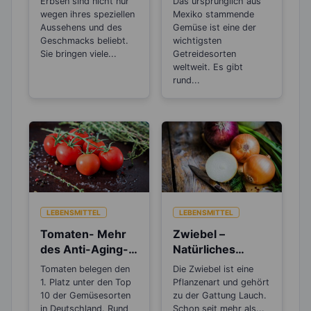
Erbsen sind nicht nur
Das ursprünglich aus
Proteine
wegen ihres speziellen
Mexiko stammende
Aussehens und des
Gemüse ist eine der
Geschmacks beliebt.
wichtigsten
Sie bringen viele...
Getreidesorten
weltweit. Es gibt
rund...
LEBENSMITTEL
LEBENSMITTEL
Tomaten- Mehr
Zwiebel –
des Anti-Aging-
Natürliches
Stoffs Lycopin
Antibiotikum und
Tomaten belegen den
Die Zwiebel ist eine
durchs
„Wunder“-
1. Platz unter den Top
Pflanzenart und gehört
Einkochen?
Heilmittel
10 der Gemüsesorten
zu der Gattung Lauch.
in Deutschland. Rund
Schon seit mehr als...