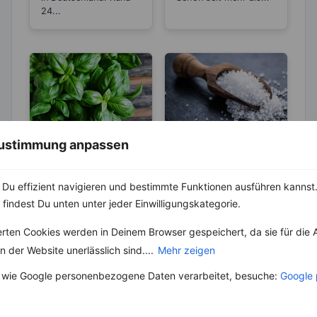
24...
 Zustimmung anpassen
KRÄUTER & GEWÜRZE
ABNEHMEN
KRÄUTER & GEWÜRZE
Basilikum – Es
gibt über 60
Salz – Die
Du effizient navigieren und bestimmte Funktionen ausführen kannst. 
verschiedene
Abnehmbremse
 findest Du unten unter jeder Einwilligungskategorie.
Der Geschmack und
Arten
Geruch erinnert wohl
Salz ist ein
erten Cookies werden in Deinem Browser gespeichert, da sie für die 
als Erstes an Italien.
lebenswichtiger Stoff
Dabei ist die Herkunft
und aus unserer Küche
 der Website unerlässlich sind....
Mehr zeigen
heute...
nicht mehr weg zu
 wie Google personenbezogene Daten verarbeitet, besuche:
Google 
denken. Der...