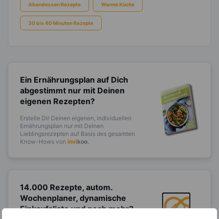
Abendessen Rezepte
Warme Küche
30 bis 40 Minuten Rezepte
Ein Ernährungsplan auf Dich
abgestimmt
nur mit Deinen
eigenen Rezepten?
Erstelle Dir Deinen eigenen, individuellen
Ernährungsplan nur mit Deinen
Lieblingsrezepten auf Basis des gesamten
Know-Hows von
invi
koo
.
14.000 Rezepte, autom.
Wochenplaner,
dynamische
Einkaufsliste und noch mehr?