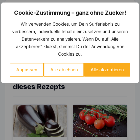
14.000 Rezepte, autom.
Cookie-Zustimmung – ganz ohne Zucker!
Wochenplaner,
dynamische
Einkaufsliste und noch mehr?
Wir verwenden Cookies, um Dein Surferlebnis zu
verbessern, individuelle Inhalte einzusetzen und unseren
Entdecke die
invi
koo
-Mitgliedschaft und erhalte
Datenverkehr zu analysieren. Wenn Du auf „Alle
viele hilfreiche und zeitsparende Möglichkeiten,
um Deine Ernährung optimal zu gestalten.
akzeptieren" klickst, stimmst Du der Anwendung von
Cookies zu.
Anpassen
Alle ablehnen
Alle akzeptieren
Erfahre mehr über die Zutaten
dieses Rezepts