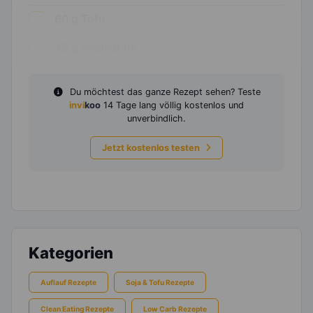
60
g
Tofu
45
g
Sojasahne
Du möchtest das ganze Rezept sehen? Teste
invi
koo
14 Tage lang völlig kostenlos und
unverbindlich.
Jetzt kostenlos testen
Kategorien
Auflauf Rezepte
Soja & Tofu Rezepte
Clean Eating Rezepte
Low Carb Rezepte