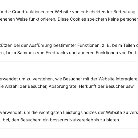
denken. Der...
ür die Grundfunktionen der Website von entscheidender Bedeutung. 
esehenen Weise funktionieren. Diese Cookies speichern keine perso
Weitere Vegetarische Rezepte
tützen bei der Ausführung bestimmter Funktionen, z. B. beim Teilen 
men, beim Sammeln von Feedbacks und anderen Funktionen von Dritta
Joghurt mit Erdbeeren und Leinsamen
‹
Kalorien:
411 kcal
›
rwendet um zu verstehen, wie Besucher mit der Website interagiere
Fett:
17 g
ie Anzahl der Besucher, Absprungrate, Herkunft der Besucher usw.
Eiweiß:
26 g
Kohlehydrate:
29 g
verwendet, um die wichtigsten Leistungsindizes der Website zu ver
zu bei, den Besuchern ein besseres Nutzererlebnis zu bieten.
Rezepte mit 300 bis 400 kcal
Rezepte