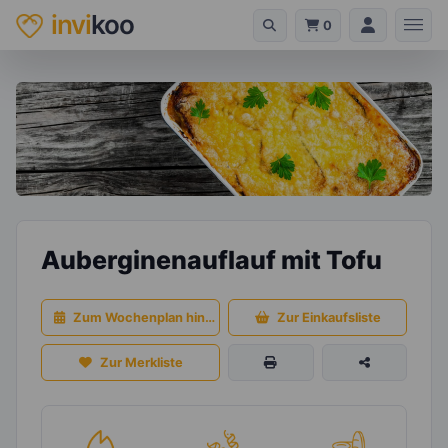
invi
koo
0
Auberginenauflauf mit Tofu
Zum Wochenplan hinzufügen
Zur Einkaufsliste
Zur Merkliste