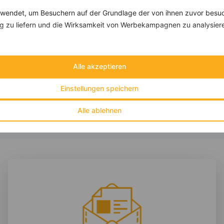
endet, um Besuchern auf der Grundlage der von ihnen zuvor besuc
 zu liefern und die Wirksamkeit von Werbekampagnen zu analysier
Buchweizenflocken mit Banane, Cranberries und Leinsamen
‹
Kalorien:
394 kcal
›
Fett:
10 g
Alle akzeptieren
Eiweiß:
8 g
Kohlehydrate:
63 g
Einstellungen speichern
Alle ablehnen