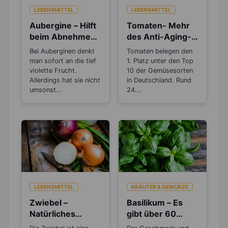
LEBENSMITTEL
LEBENSMITTEL
Aubergine – Hilft
Tomaten- Mehr
beim Abnehmen,
des Anti-Aging-
bei Müdigkeit und
Stoffs Lycopin
Bei Auberginen denkt
Tomaten belegen den
Stress
durchs
man sofort an die tief
1. Platz unter den Top
Einkochen?
violette Frucht.
10 der Gemüsesorten
Allerdings hat sie nicht
in Deutschland. Rund
umsonst...
24...
LEBENSMITTEL
KRÄUTER & GEWÜRZE
Zwiebel –
Basilikum – Es
Natürliches
gibt über 60
Antibiotikum und
verschiedene