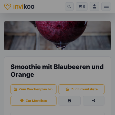
invi
koo
0
Smoothie mit Blaubeeren und
Orange
Zum Wochenplan hinzufügen
Zur Einkaufsliste
Zur Merkliste