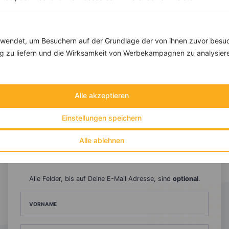
endet, um Besuchern auf der Grundlage der von ihnen zuvor besuc
 zu liefern und die Wirksamkeit von Werbekampagnen zu analysier
Alle akzeptieren
10 %
Gutschein für unseren Shop
Einstellungen speichern
Tipps & Tricks
Aktionen & Rabatte
Rezept-Empfehlungen
Viele Insights
Alle ablehnen
Werde Teil von
invi
koo
.
Alle Felder, bis auf Deine E-Mail Adresse, sind
optional
.
VORNAME