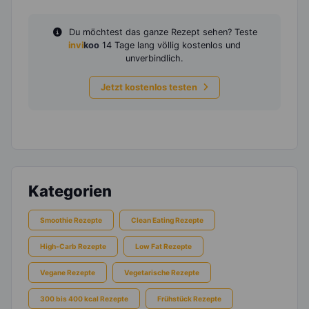
Du möchtest das ganze Rezept sehen? Teste
invi
koo
14 Tage lang völlig kostenlos und
unverbindlich.
Jetzt kostenlos testen
Kategorien
Smoothie Rezepte
Clean Eating Rezepte
High-Carb Rezepte
Low Fat Rezepte
Vegane Rezepte
Vegetarische Rezepte
300 bis 400 kcal Rezepte
Frühstück Rezepte