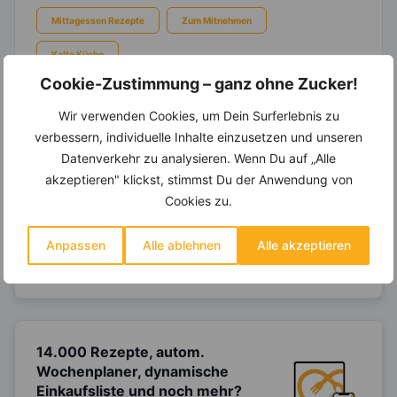
Mittagessen Rezepte
Zum Mitnehmen
Kalte Küche
Cookie-Zustimmung – ganz ohne Zucker!
Wir verwenden Cookies, um Dein Surferlebnis zu
verbessern, individuelle Inhalte einzusetzen und unseren
Ein Ernährungsplan auf Dich
Datenverkehr zu analysieren. Wenn Du auf „Alle
abgestimmt
nur mit Deinen
akzeptieren" klickst, stimmst Du der Anwendung von
eigenen Rezepten?
Cookies zu.
Erstelle Dir Deinen eigenen, individuellen
Ernährungsplan nur mit Deinen
Anpassen
Alle ablehnen
Alle akzeptieren
Lieblingsrezepten auf Basis des gesamten
Know-Hows von
invi
koo
.
14.000 Rezepte, autom.
Wochenplaner,
dynamische
Einkaufsliste und noch mehr?