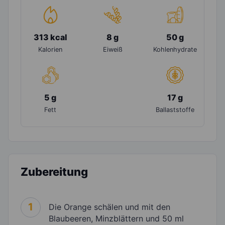
313 kcal
8 g
50 g
Kalorien
Eiweiß
Kohlenhydrate
5 g
17 g
Fett
Ballaststoffe
Zubereitung
1
Die Orange schälen und mit den
Blaubeeren, Minzblättern und 50 ml