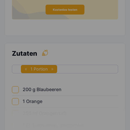
Kostenlos testen
Zutaten
1 Portion
200
g
Blaubeeren
1
Orange
250
ml
Orangensaft
1
EL
Leinsamen, geschrotet