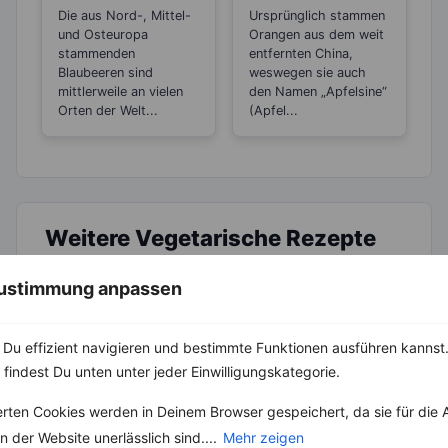
für die Haut und
Booster für die
Die aus Nord-, Mittel-
Ursprünglich stammen
gut beim
kalte Jahreszeit
und Osteuropa
Orangen aus dem weit
Abnehmen
stammenden
entfernten China,
Blaubeeren sind
weswegen sie auch
mittlerweile an vielen
den Namen „Apfelsine“
Orten der Welt...
(Apfel...
Weitere Vegetarische Rezepte
 Zustimmung anpassen
Chinesisches Tofu-Gericht mit Bohnen
Du effizient navigieren und bestimmte Funktionen ausführen kannst. 
‹
Kalorien:
239 kcal
›
Fett:
12 g
 findest Du unten unter jeder Einwilligungskategorie.
Eiweiß:
17 g
Kohlehydrate:
13 g
erten Cookies werden in Deinem Browser gespeichert, da sie für die 
 der Website unerlässlich sind....
Mehr zeigen