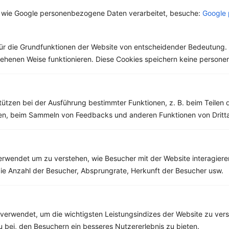
 wie Google personenbezogene Daten verarbeitet, besuche:
Google 
Rezepte mit 300 bis 400 kcal
Rezepte
ür die Grundfunktionen der Website von entscheidender Bedeutung. 
esehenen Weise funktionieren. Diese Cookies speichern keine perso
Salat mit Hähnchenbrust, Sellerie und Mais
tützen bei der Ausführung bestimmter Funktionen, z. B. beim Teilen 
‹
Kalorien:
356 kcal
›
men, beim Sammeln von Feedbacks und anderen Funktionen von Dritta
Fett:
14 g
Eiweiß:
35 g
Kohlehydrate:
17 g
rwendet um zu verstehen, wie Besucher mit der Website interagiere
ie Anzahl der Besucher, Absprungrate, Herkunft der Besucher usw.
verwendet, um die wichtigsten Leistungsindizes der Website zu ver
zu bei, den Besuchern ein besseres Nutzererlebnis zu bieten.