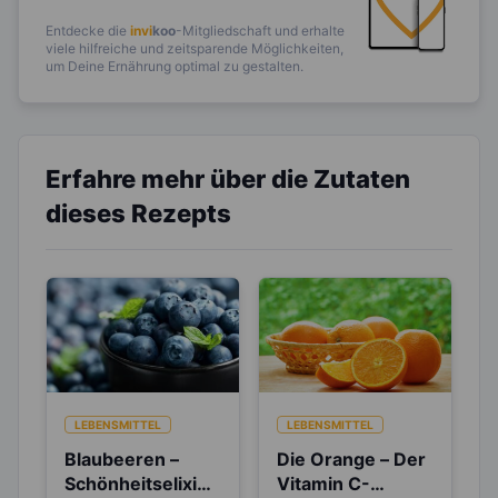
Entdecke die
invi
koo
-Mitgliedschaft und erhalte
viele hilfreiche und zeitsparende Möglichkeiten,
um Deine Ernährung optimal zu gestalten.
Erfahre mehr über die Zutaten
dieses Rezepts
LEBENSMITTEL
LEBENSMITTEL
Blaubeeren –
Die Orange – Der
Schönheitselixier
Vitamin C-