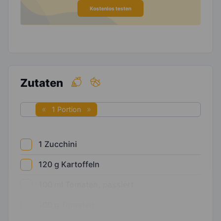
Kostenlos testen
Zutaten
1 Portion
1
Zucchini
120
g
Kartoffeln
100
ml
Tomaten, passiert
100
g
Tomaten