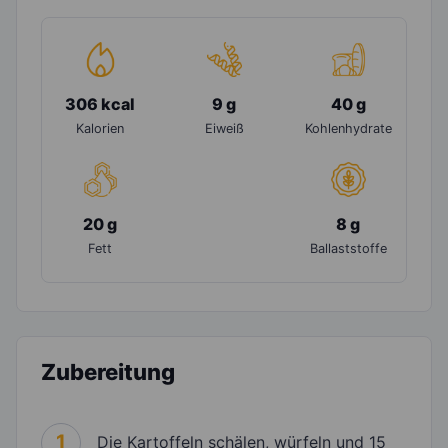
306 kcal
9 g
40 g
Kalorien
Eiweiß
Kohlenhydrate
20 g
8 g
Fett
Ballaststoffe
Zubereitung
1
Die Kartoffeln schälen, würfeln und 15