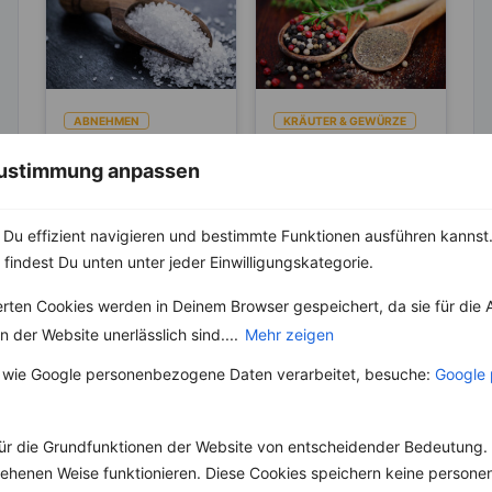
ABNEHMEN
KRÄUTER & GEWÜRZE
KRÄUTER & GEWÜRZE
Pfeffer- Die
 Zustimmung anpassen
Unterschiede
Salz – Die
zwischen den
Abnehmbremse
Die Heimat des echten
Sorten
Pfeffers ist die
Du effizient navigieren und bestimmte Funktionen ausführen kannst. 
Salz ist ein
Malabarküste in Indien.
lebenswichtiger Stoff
 findest Du unten unter jeder Einwilligungskategorie.
Dort ist auch das
und aus unserer Küche
Klima...
nicht mehr weg zu
erten Cookies werden in Deinem Browser gespeichert, da sie für die 
denken. Der...
 der Website unerlässlich sind....
Mehr zeigen
 wie Google personenbezogene Daten verarbeitet, besuche:
Google 
ür die Grundfunktionen der Website von entscheidender Bedeutung. 
Weitere Vegane Rezepte
esehenen Weise funktionieren. Diese Cookies speichern keine perso