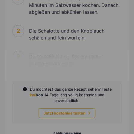
Minuten im Salzwasser kochen. Danach
abgießen und abkühlen lassen.
2
Die Schalotte und den Knoblauch
schälen und fein würfeln.
3
Die Zucchini in ca. 0,5 cm dicke
Scheiben schneiden.
Du möchtest das ganze Rezept sehen? Teste
invi
koo
14 Tage lang völlig kostenlos und
unverbindlich.
Jetzt kostenlos testen
Zahlungsweise