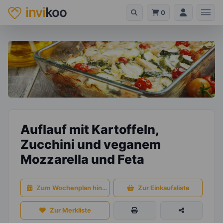
invi
koo
0
Auflauf mit Kartoffeln,
Zucchini und veganem
Mozzarella und Feta
Zum Wochenplan hinzufügen
Zur Einkaufsliste
Zur Merkliste