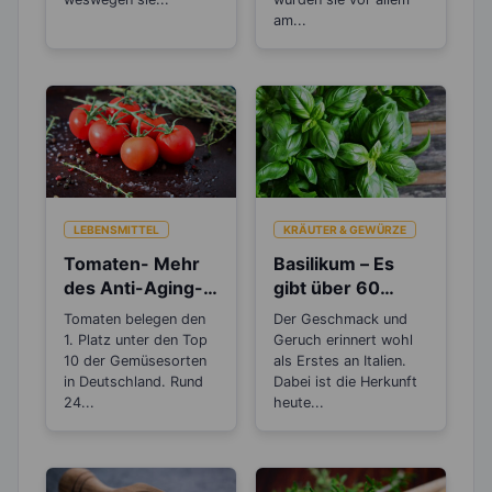
am...
LEBENSMITTEL
KRÄUTER & GEWÜRZE
Tomaten- Mehr
Basilikum – Es
des Anti-Aging-
gibt über 60
Stoffs Lycopin
verschiedene
Tomaten belegen den
Der Geschmack und
durchs
Arten
1. Platz unter den Top
Geruch erinnert wohl
Einkochen?
10 der Gemüsesorten
als Erstes an Italien.
in Deutschland. Rund
Dabei ist die Herkunft
24...
heute...