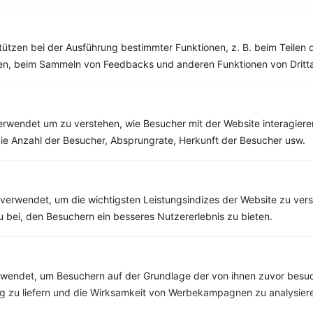
Champignon-Bruschetta mit Kräuterquark
tützen bei der Ausführung bestimmter Funktionen, z. B. beim Teilen 
‹
Kalorien:
592 kcal
›
men, beim Sammeln von Feedbacks und anderen Funktionen von Dritta
Fett:
15 g
Eiweiß:
24 g
Kohlehydrate:
78 g
rwendet um zu verstehen, wie Besucher mit der Website interagiere
ie Anzahl der Besucher, Absprungrate, Herkunft der Besucher usw.
Rezepte mit 300 bis 400 kcal
Rezepte
verwendet, um die wichtigsten Leistungsindizes der Website zu ver
zu bei, den Besuchern ein besseres Nutzererlebnis zu bieten.
Brokkoli-Auflauf mit Nudeln
‹
Kalorien:
394 kcal
›
endet, um Besuchern auf der Grundlage der von ihnen zuvor besuc
Fett:
17 g
 zu liefern und die Wirksamkeit von Werbekampagnen zu analysier
Eiweiß:
19 g
Kohlehydrate:
34 g