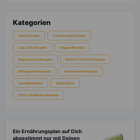
Kategorien
Salat Rezepte
Clean Eating Rezepte
Low Carb Rezepte
Vegane Rezepte
Vegetarische Rezepte
600 bis 700 kcal Rezepte
Mittagessen Rezepte
Abendessen Rezepte
Zum Mitnehmen
Kalte Küche
10 bis 20 Minuten Rezepte
Ein Ernährungsplan auf Dich
abgestimmt
nur mit Deinen