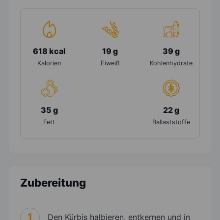
618 kcal
19 g
39 g
Kalorien
Eiweiß
Kohlenhydrate
35 g
22 g
Fett
Ballaststoffe
Zubereitung
1
Den Kürbis halbieren, entkernen und in