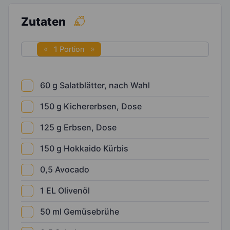
Zutaten
1 Portion
60
g
Salatblätter, nach Wahl
150
g
Kichererbsen, Dose
125
g
Erbsen, Dose
150
g
Hokkaido Kürbis
0,5
Avocado
1
EL
Olivenöl
50
ml
Gemüsebrühe