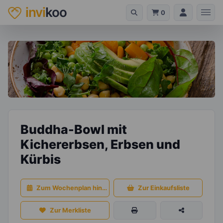
invi
koo
0
Buddha-Bowl mit
Kichererbsen, Erbsen und
Kürbis
Zum Wochenplan hinzufügen
Zur Einkaufsliste
Zur Merkliste