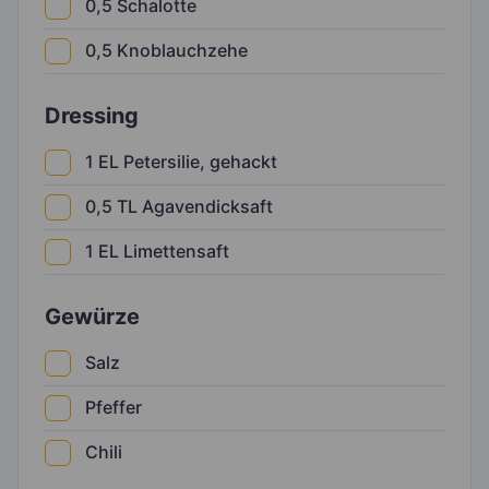
0,5
Schalotte
0,5
Knoblauchzehe
Dressing
1
EL
Petersilie, gehackt
0,5
TL
Agavendicksaft
1
EL
Limettensaft
Gewürze
Salz
Pfeffer
Chili