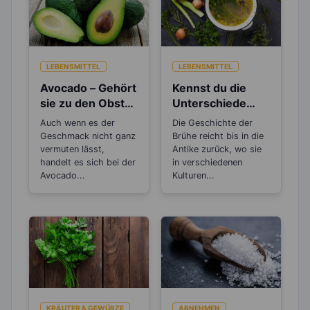
LEBENSMITTEL
LEBENSMITTEL
Avocado – Gehört
Kennst du die
sie zu den Obst-
Unterschiede
oder
zwischen Brühe,
Auch wenn es der
Die Geschichte der
Gemüsesorten?
Fond und
Geschmack nicht ganz
Brühe reicht bis in die
Bouillon?
vermuten lässt,
Antike zurück, wo sie
handelt es sich bei der
in verschiedenen
Avocado...
Kulturen...
KRÄUTER & GEWÜRZE
ABNEHMEN