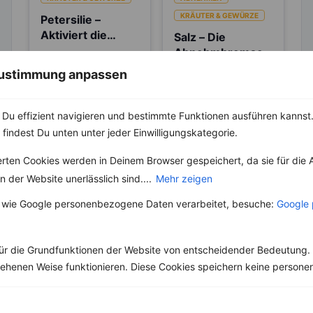
KRÄUTER & GEWÜRZE
Petersilie –
Aktiviert die
Salz – Die
Entgiftungsarbeit
Abnehmbremse
Petersilie gehört zur
von Niere und
Familie der
 Zustimmung anpassen
Salz ist ein
Blase
Doldenblütler und
lebenswichtiger Stoff
stammt aus
und aus unserer Küche
Südosteuropa. Es ist
nicht mehr weg zu
Du effizient navigieren und bestimmte Funktionen ausführen kannst. 
eines der
denken. Der...
 findest Du unten unter jeder Einwilligungskategorie.
bekanntesten...
erten Cookies werden in Deinem Browser gespeichert, da sie für die 
 der Website unerlässlich sind....
Mehr zeigen
 wie Google personenbezogene Daten verarbeitet, besuche:
Google 
Weitere Vegetarische Rezepte
ür die Grundfunktionen der Website von entscheidender Bedeutung. 
esehenen Weise funktionieren. Diese Cookies speichern keine perso
Smoothie mit Rote Bete und Möhren
‹
Kalorien:
353 kcal
›