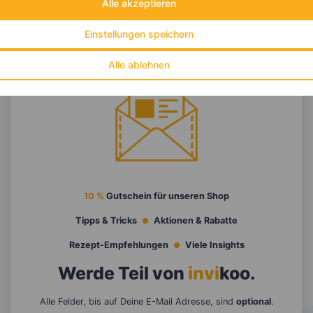
Alle akzeptieren
Einstellungen speichern
Alle ablehnen
10 %
Gutschein für unseren Shop
Tipps & Tricks
Aktionen & Rabatte
Rezept-Empfehlungen
Viele Insights
Werde Teil von
invi
koo
.
Alle Felder, bis auf Deine E-Mail Adresse, sind
optional
.