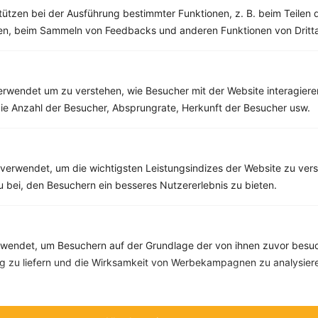
Fett:
12 g
tützen bei der Ausführung bestimmter Funktionen, z. B. beim Teilen 
Eiweiß:
4 g
men, beim Sammeln von Feedbacks und anderen Funktionen von Dritta
Kohlehydrate:
48 g
rwendet um zu verstehen, wie Besucher mit der Website interagiere
Rezepte mit 600 bis 700 kcal
ie Anzahl der Besucher, Absprungrate, Herkunft der Besucher usw.
Rezepte
verwendet, um die wichtigsten Leistungsindizes der Website zu ver
Fischsuppe mit Lauch, Möhre und Kohlrabi
zu bei, den Besuchern ein besseres Nutzererlebnis zu bieten.
‹
Kalorien:
611 kcal
›
Fett:
14 g
Eiweiß:
52 g
endet, um Besuchern auf der Grundlage der von ihnen zuvor besuc
Kohlehydrate:
58 g
 zu liefern und die Wirksamkeit von Werbekampagnen zu analysier