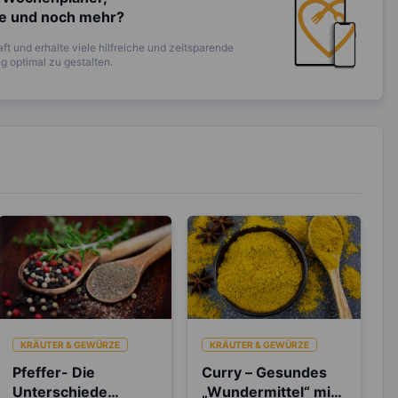
te und noch mehr?
ft und erhalte viele hilfreiche und zeitsparende
 optimal zu gestalten.
KRÄUTER & GEWÜRZE
KRÄUTER & GEWÜRZE
Pfeffer- Die
Curry – Gesundes
Unterschiede
„Wundermittel“ mit