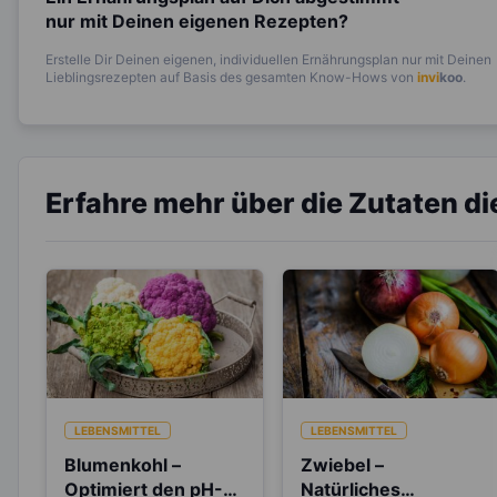
nur mit Deinen eigenen Rezepten?
Erstelle Dir Deinen eigenen, individuellen Ernährungsplan nur mit Deinen
Lieblingsrezepten auf Basis des gesamten Know-Hows von
invi
koo
.
Erfahre mehr über die Zutaten d
LEBENSMITTEL
LEBENSMITTEL
Blumenkohl –
Zwiebel –
Optimiert den pH-
Natürliches