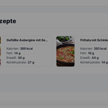
ezepte
Gefüllte Aubergine mit Sojahack und Tomaten
Kalorien:
389 kcal
Kalorien:
393 kcal
Fett:
14 g
Fett:
16 g
Eiweiß:
30 g
Eiweiß:
44 g
Kohlehydrate:
27 g
Kohlehydrate:
14 g