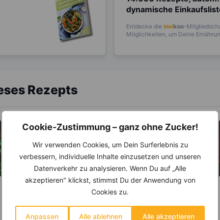
dynamische Einkaufslis
Entdecke die
invi
koo
-Mitgliedscha
Möglichkeiten, um Deine Ernährung
ieses Rezepts
Cookie-Zustimmung – ganz ohne Zucker!
Wir verwenden Cookies, um Dein Surferlebnis zu
verbessern, individuelle Inhalte einzusetzen und unseren
Datenverkehr zu analysieren. Wenn Du auf „Alle
akzeptieren" klickst, stimmst Du der Anwendung von
Cookies zu.
LEBENSMITTEL
ABNEHMEN
KRÄUTER & GEWÜRZE
Feldsalat – Die
Nummer 1 unter den
Anpassen
Alle ablehnen
Alle akzeptieren
Salz – Die