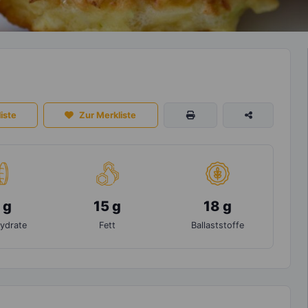
iste
Zur Merkliste
 g
15 g
18 g
ydrate
Fett
Ballaststoffe