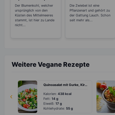
Wert im Blut und
Antibiotikum und
Der Blumenkohl, welcher
Die Zwiebel ist eine
schützt vor
„Wunder“-Heilmittel
ursprünglich von den
Pflanzenart und gehört zu
Übersäuerung
Küsten des Mittelmeeres
der Gattung Lauch. Schon
stammt, ist hier zu Lande
seit mehr als...
nicht...
Weitere Vegane Rezepte
Quinoasalat mit Gurke, Kirschtomaten und Ernussdressing
‹
Kalorien:
438 kcal
Fett:
14 g
Eiweiß:
17 g
Kohlehydrate:
55 g