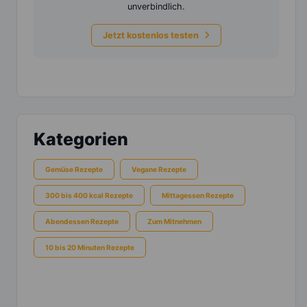
unverbindlich.
Jetzt kostenlos testen
Kategorien
Gemüse Rezepte
Vegane Rezepte
300 bis 400 kcal Rezepte
Mittagessen Rezepte
Abendessen Rezepte
Zum Mitnehmen
10 bis 20 Minuten Rezepte