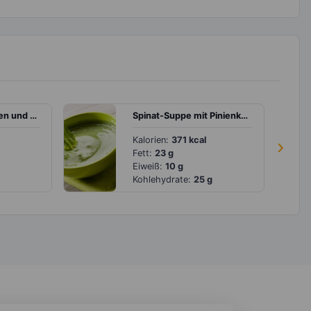
Frittata mit Schinken und Tomaten
Spinat-Suppe mit Pinienkernen
Kalorien:
371 kcal
›
Fett:
23 g
Eiweiß:
10 g
Kohlehydrate:
25 g