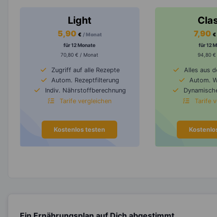
Light
Cla
5,90
7,90
€
/ Monat
€
für 12 Monate
für 12 
70,80 € / Monat
94,80 €
Zugriff auf alle Rezepte
Alles aus 
Autom. Rezeptfilterung
Autom. 
Indiv. Nährstoffberechnung
Dynamische
Tarife vergleichen
Tarife 
Kostenlos testen
Kostenlo
Ein Ernährungsplan auf Dich abgestimmt