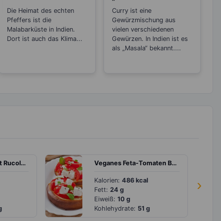
zwischen den
Geschmack
Die Heimat des echten
Curry ist eine
Sorten
Pfeffers ist die
Gewürzmischung aus
Malabarküste in Indien.
vielen verschiedenen
Dort ist auch das Klima...
Gewürzen. In Indien ist es
als „Masala“ bekannt....
Spaghetti-Salat mit Rucola, Paprika und Parmezzano
Veganes Feta-Tomaten Baguette
Kalorien:
486 kcal
›
Fett:
24 g
Eiweiß:
10 g
g
Kohlehydrate:
51 g