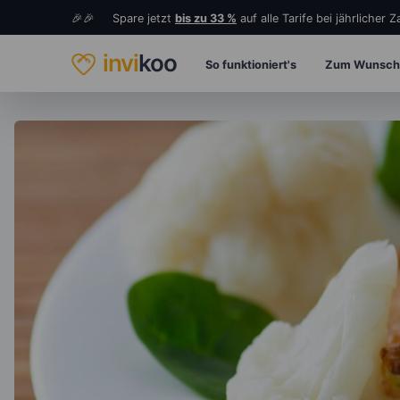
🎉🎉 Spare jetzt
bis zu 33 %
auf alle Tarife bei jährlicher 
invi
koo
So funktioniert's
Zum Wunsch