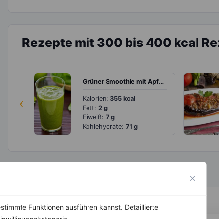
Rezepte mit 300 bis 400 kcal R
Grüner Smoothie mit Apfel, Banane, Spinat und Ingwer
‹
Kalorien:
355 kcal
Fett:
2 g
Eiweiß:
7 g
Kohlehydrate:
71 g
stimmte Funktionen ausführen kannst. Detaillierte
inwilligungskategorie.