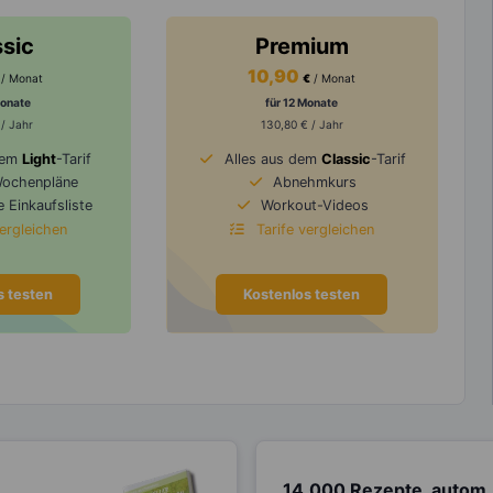
ssic
Premium
10,90
/ Monat
€
/ Monat
Monate
für 12 Monate
 / Jahr
130,80 € / Jahr
dem
Light
-Tarif
Alles aus dem
Classic
-Tarif
Wochenpläne
Abnehmkurs
 Einkaufsliste
Workout-Videos
vergleichen
Tarife vergleichen
s testen
Kostenlos testen
14.000 Rezepte, autom.