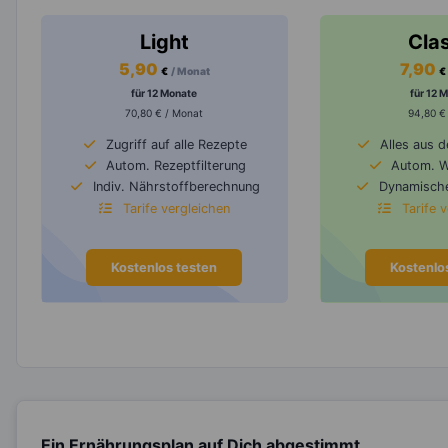
Light
Cla
5,90
7,90
€
/ Monat
€
für 12 Monate
für 12 
70,80 € / Monat
94,80 €
Zugriff auf alle Rezepte
Alles aus 
Autom. Rezeptfilterung
Autom. 
Indiv. Nährstoffberechnung
Dynamische
Tarife vergleichen
Tarife 
Kostenlos testen
Kostenlo
Ein Ernährungsplan auf Dich abgestimmt