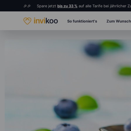
🎉🎉 Spare jetzt
bis zu 33 %
auf alle Tarife bei jährlicher 
invi
koo
So funktioniert's
Zum Wunsch