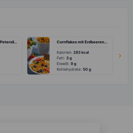
Folienkartoffel mit Petersilienquark
Cornflakes mit Erdbeeren, Blaubeeren und Weintrauben
Kalorien:
283 kcal
›
Fett:
3 g
Eiweiß:
9 g
Kohlehydrate:
50 g