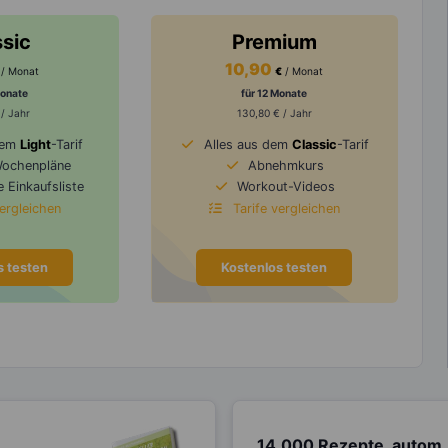
ssic
Premium
10,90
/ Monat
€
/ Monat
Monate
für 12 Monate
 / Jahr
130,80 € / Jahr
dem
Light
-Tarif
Alles aus dem
Classic
-Tarif
Wochenpläne
Abnehmkurs
 Einkaufsliste
Workout-Videos
vergleichen
Tarife vergleichen
s testen
Kostenlos testen
14.000 Rezepte, autom.