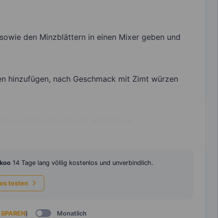
sowie den Minzblättern in einen Mixer geben und
n hinzufügen, nach Geschmack mit Zimt würzen
üllen und die Blaubeeren unterheben.
koo
14 Tage lang völlig kostenlos und unverbindlich.
los testen
 SPAREN
)
Monatlich