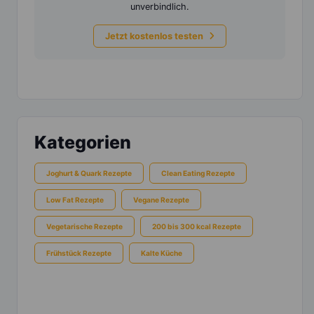
unverbindlich.
Jetzt kostenlos testen
Kategorien
Joghurt & Quark Rezepte
Clean Eating Rezepte
Low Fat Rezepte
Vegane Rezepte
Vegetarische Rezepte
200 bis 300 kcal Rezepte
Frühstück Rezepte
Kalte Küche