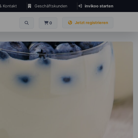
 & Kontakt
Geschäftskunden
invikoo starten
Jetzt registrieren
0