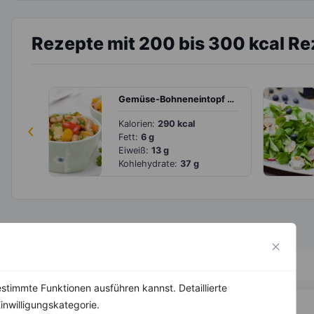
Rezepte mit 200 bis 300 kcal R
Gemüse-Bohneneintopf mit frischer Petersilie
‹
Kalorien:
290 kcal
Fett:
6 g
Eiweiß:
13 g
Kohlehydrate:
37 g
stimmte Funktionen ausführen kannst. Detaillierte
inwilligungskategorie.