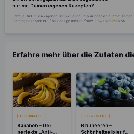
nur mit Deinen eigenen Rezepten?
Erstelle Dir Deinen eigenen, individuellen Ernährungsplan nur mit Deinen
Lieblingsrezepten auf Basis des gesamten Know-Hows von
invi
koo
.
Erfahre mehr über die Zutaten d
LEBENSMITTEL
LEBENSMITTEL
Bananen – Der
Blaubeeren –
perfekte „Anti-
Schönheitselixier für