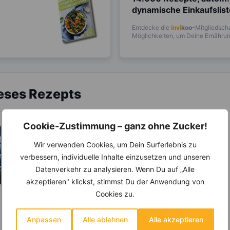
dynamische Einkaufslis
Entdecke die
invi
koo
-Mitgliedscha
Möglichkeiten, um Deine Ernährung
ieses Rezepts
Cookie-Zustimmung – ganz ohne Zucker!
Wir verwenden Cookies, um Dein Surferlebnis zu
verbessern, individuelle Inhalte einzusetzen und unseren
Datenverkehr zu analysieren. Wenn Du auf „Alle
akzeptieren" klickst, stimmst Du der Anwendung von
Cookies zu.
KRÄUTER & GEWÜRZE
Zimt – Wirkt bei
Anpassen
Alle ablehnen
Alle akzeptieren
Entzündungen und