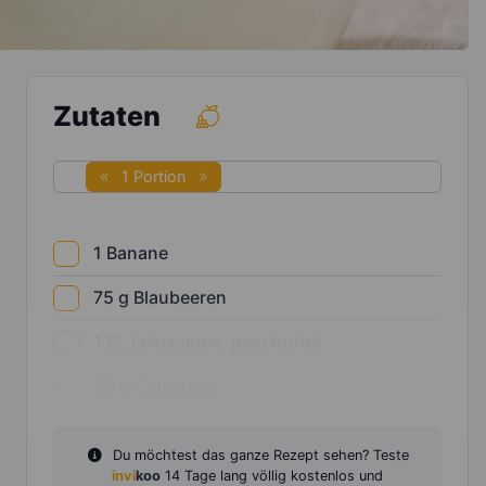
Zutaten
1 Portion
1
Banane
75
g
Blaubeeren
1
EL
Leinsamen, geschrotet
50
g
Sojaquark
Du möchtest das ganze Rezept sehen? Teste
invi
koo
14 Tage lang völlig kostenlos und