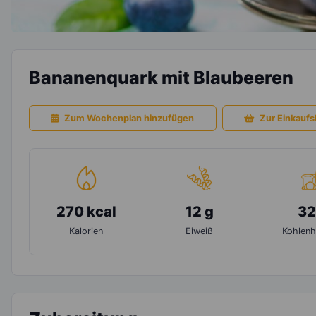
Bananenquark mit Blaubeeren
Zum Wochenplan hinzufügen
Zur Einkaufsl
270 kcal
12 g
32
Kalorien
Eiweiß
Kohlenh