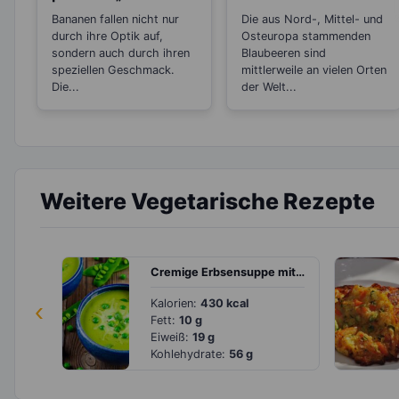
Stress“-Snack
die Haut und gut
Bananen fallen nicht nur
Die aus Nord-, Mittel- und
beim Abnehmen
durch ihre Optik auf,
Osteuropa stammenden
sondern auch durch ihren
Blaubeeren sind
speziellen Geschmack.
mittlerweile an vielen Orten
Die...
der Welt...
Weitere Vegetarische Rezepte
Cremige Erbsensuppe mit saurer Sahne
‹
Kalorien:
430 kcal
Fett:
10 g
Eiweiß:
19 g
Kohlehydrate:
56 g