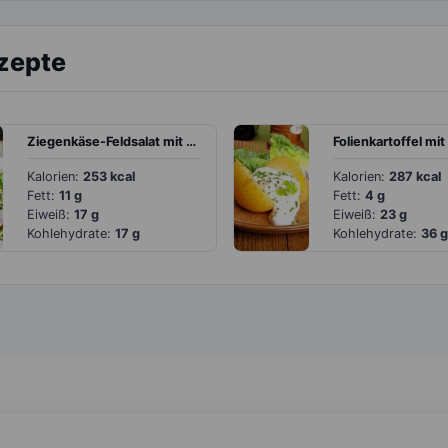
ezepte
Ziegenkäse-Feldsalat mit Blaubeeren
Kalorien:
253 kcal
Kalorien:
287 kcal
Fett:
11 g
Fett:
4 g
Eiweiß:
17 g
Eiweiß:
23 g
Kohlehydrate:
17 g
Kohlehydrate:
36 g