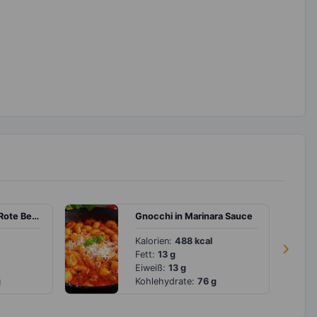
Grünkohlsalat mit Rote Bete und Süßkartoffel
Gnocchi in Marinara Sauce
Kalorien:
488 kcal
›
Fett:
13 g
Eiweiß:
13 g
g
Kohlehydrate:
76 g