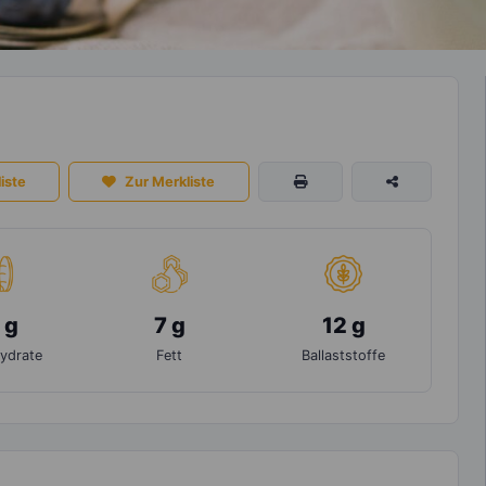
iste
Zur Merkliste
 g
7 g
12 g
ydrate
Fett
Ballaststoffe