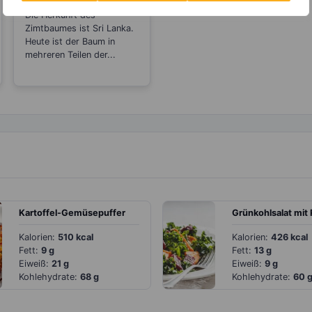
Rheuma
Die Herkunft des
Zimtbaumes ist Sri Lanka.
Heute ist der Baum in
mehreren Teilen der...
Kartoffel-Gemüsepuffer
Kalorien:
510 kcal
Kalorien:
426 kcal
Fett:
9 g
Fett:
13 g
Eiweiß:
21 g
Eiweiß:
9 g
Kohlehydrate:
68 g
Kohlehydrate:
60 