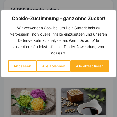
14.000 Rezepte, autom.
Wochenplaner,
dynamische
Cookie-Zustimmung – ganz ohne Zucker!
Einkaufsliste und noch mehr?
Wir verwenden Cookies, um Dein Surferlebnis zu
Entdecke die
invi
koo
-Mitgliedschaft und erhalte
verbessern, individuelle Inhalte einzusetzen und unseren
viele hilfreiche und zeitsparende Möglichkeiten,
um Deine Ernährung optimal zu gestalten.
Datenverkehr zu analysieren. Wenn Du auf „Alle
akzeptieren" klickst, stimmst Du der Anwendung von
Cookies zu.
Erfahre mehr über die Zutaten
Anpassen
Alle ablehnen
Alle akzeptieren
dieses Rezepts