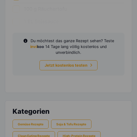
100
g
Räuchertofu
1
EL
Sojasauce
Du möchtest das ganze Rezept sehen? Teste
invi
koo
14 Tage lang völlig kostenlos und
unverbindlich.
Jetzt kostenlos testen
Kategorien
Gemüse Rezepte
Soja & Tofu Rezepte
Clean Eating Rezepte
High-Protein Rezepte