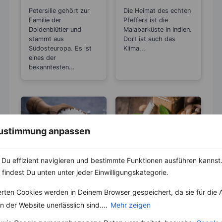
Entgiftungsarbeit
zwischen den
Petersilie gehört zur
Die Heimat des echten
von Niere und
Sorten
Familie der
Pfeffers ist die
Blase
Doldenblütler und
Malabarküste in Indien.
stammt aus
Dort ist auch das
Südosteuropa. Es ist
Klima...
eines der
bekanntesten...
 Zustimmung anpassen
Du effizient navigieren und bestimmte Funktionen ausführen kannst. 
ABNEHMEN
KRÄUTER & GEWÜRZE
 findest Du unten unter jeder Einwilligungskategorie.
KRÄUTER & GEWÜRZE
Muskatnuss mit
heißer Milch – Die
Salz – Die
erten Cookies werden in Deinem Browser gespeichert, da sie für die 
natürliche
Abnehmbremse
Der Muskatnussbaum
 der Website unerlässlich sind....
Mehr zeigen
Einschlafhilfe
gehört zur Familie der
Salz ist ein
Muskatnussgewächse.