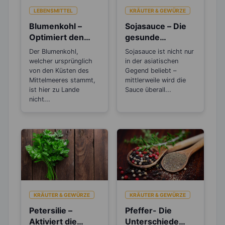
LEBENSMITTEL
KRÄUTER & GEWÜRZE
Blumenkohl –
Sojasauce – Die
Optimiert den
gesunde
pH-Wert im Blut
Salzalternative
Der Blumenkohl,
Sojasauce ist nicht nur
und schützt vor
welcher ursprünglich
in der asiatischen
Übersäuerung
von den Küsten des
Gegend beliebt –
Mittelmeeres stammt,
mittlerweile wird die
ist hier zu Lande
Sauce überall...
nicht...
KRÄUTER & GEWÜRZE
KRÄUTER & GEWÜRZE
Petersilie –
Pfeffer- Die
Aktiviert die
Unterschiede