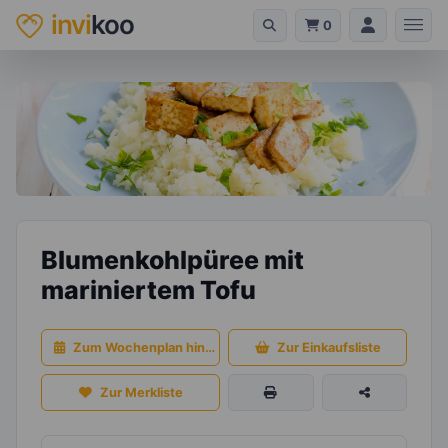
invi
koo
0
Blumenkohlpüree mit
mariniertem Tofu
Zum Wochenplan hinzufügen
Zur Einkaufsliste
Zur Merkliste