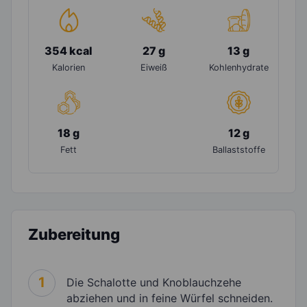
354 kcal
27 g
13 g
Kalorien
Eiweiß
Kohlenhydrate
18 g
12 g
Fett
Ballaststoffe
Zubereitung
1
Die Schalotte und Knoblauchzehe
abziehen und in feine Würfel schneiden.