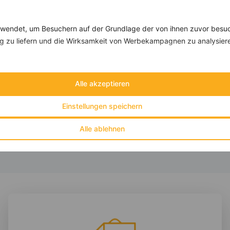
Rezepte mit 300 bis 400 kcal
Rezepte
endet, um Besuchern auf der Grundlage der von ihnen zuvor besuc
 zu liefern und die Wirksamkeit von Werbekampagnen zu analysier
Milchreis mit Banane, Feige und Chiasamen
‹
Kalorien:
385 kcal
›
Alle akzeptieren
Fett:
4 g
Eiweiß:
7 g
Einstellungen speichern
Kohlehydrate:
76 g
Alle ablehnen