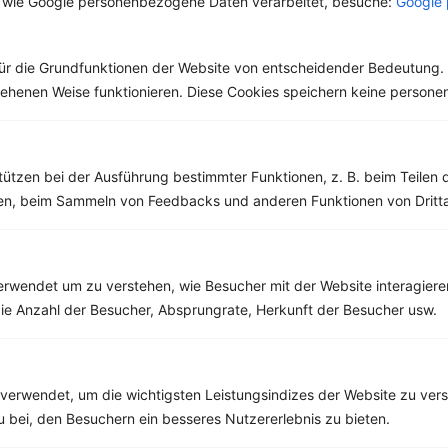
 wie Google personenbezogene Daten verarbeitet, besuche:
Google 
lebenswichtiger Stoff
In der Medizin und
und aus unserer Küche
Naturheilkunde wird er
nicht mehr weg zu
als...
denken. Der...
ür die Grundfunktionen der Website von entscheidender Bedeutung. 
esehenen Weise funktionieren. Diese Cookies speichern keine perso
tützen bei der Ausführung bestimmter Funktionen, z. B. beim Teilen 
Weitere Vegetarische Rezepte
men, beim Sammeln von Feedbacks und anderen Funktionen von Dritta
Reissalat mit Tomaten, Oliven und Gurke
rwendet um zu verstehen, wie Besucher mit der Website interagiere
‹
Kalorien:
549 kcal
›
ie Anzahl der Besucher, Absprungrate, Herkunft der Besucher usw.
Fett:
13 g
Eiweiß:
10 g
Kohlehydrate:
90 g
verwendet, um die wichtigsten Leistungsindizes der Website zu ver
zu bei, den Besuchern ein besseres Nutzererlebnis zu bieten.