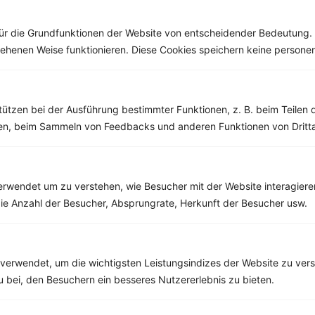
Kräutern. Er gehört zur
Familie...
ür die Grundfunktionen der Website von entscheidender Bedeutung. 
esehenen Weise funktionieren. Diese Cookies speichern keine perso
Weitere Vegetarische Rezepte
tützen bei der Ausführung bestimmter Funktionen, z. B. beim Teilen 
men, beim Sammeln von Feedbacks und anderen Funktionen von Dritta
Tomaten-Mozzarella-Salat mit Kapern und Oliven
‹
Kalorien:
620 kcal
›
rwendet um zu verstehen, wie Besucher mit der Website interagiere
Fett:
41 g
ie Anzahl der Besucher, Absprungrate, Herkunft der Besucher usw.
Eiweiß:
30 g
Kohlehydrate:
27 g
verwendet, um die wichtigsten Leistungsindizes der Website zu ver
zu bei, den Besuchern ein besseres Nutzererlebnis zu bieten.
Rezepte mit 500 bis 600 kcal