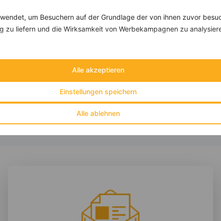
Rezepte
endet, um Besuchern auf der Grundlage der von ihnen zuvor besuc
 zu liefern und die Wirksamkeit von Werbekampagnen zu analysier
Miesmuscheln mit Couscous, Paprika und Bohnen
‹
Kalorien:
572 kcal
›
Fett:
16 g
Alle akzeptieren
Eiweiß:
32 g
Kohlehydrate:
63 g
Einstellungen speichern
Alle ablehnen