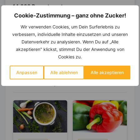
14.000 Rezepte, autom.
Wochenplaner,
dynamische
Cookie-Zustimmung – ganz ohne Zucker!
Einkaufsliste und noch mehr?
Wir verwenden Cookies, um Dein Surferlebnis zu
Entdecke die
invi
koo
-Mitgliedschaft und erhalte
verbessern, individuelle Inhalte einzusetzen und unseren
viele hilfreiche und zeitsparende Möglichkeiten,
um Deine Ernährung optimal zu gestalten.
Datenverkehr zu analysieren. Wenn Du auf „Alle
akzeptieren" klickst, stimmst Du der Anwendung von
Cookies zu.
Erfahre mehr über die Zutaten
Anpassen
Alle ablehnen
Alle akzeptieren
dieses Rezepts