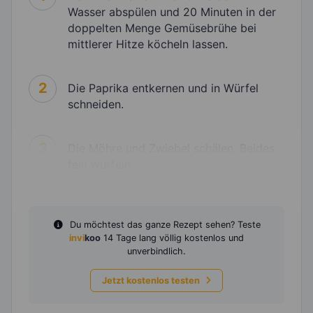
Wasser abspülen und 20 Minuten in der
doppelten Menge Gemüsebrühe bei
mittlerer Hitze köcheln lassen.
2
Die Paprika entkernen und in Würfel
schneiden.
3
Die Möhre und Zwiebel schälen. Beides
fein würfeln.
Du möchtest das ganze Rezept sehen? Teste
invi
koo
14 Tage lang völlig kostenlos und
unverbindlich.
Jetzt kostenlos testen