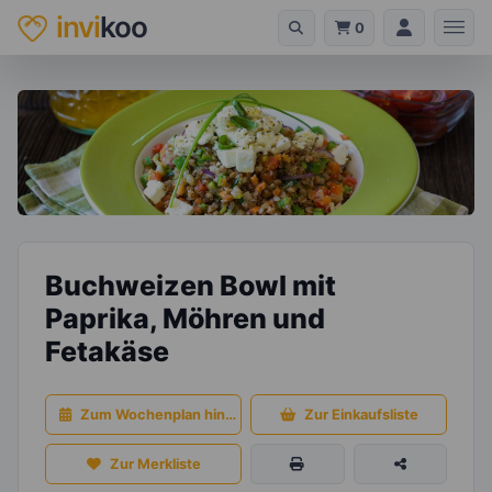
invi
koo
0
Buchweizen Bowl mit
Paprika, Möhren und
Fetakäse
Zum Wochenplan hinzufügen
Zur Einkaufsliste
Zur Merkliste