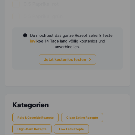
0,5
Paprika, rot
0,5
Paprika, grün
Du möchtest das ganze Rezept sehen? Teste
invi
koo
14 Tage lang völlig kostenlos und
unverbindlich.
Jetzt kostenlos testen
Kategorien
Reis & Getreide Rezepte
Clean Eating Rezepte
High-Carb Rezepte
Low Fat Rezepte