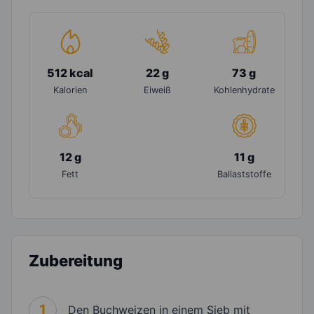
512 kcal
22 g
73 g
Kalorien
Eiweiß
Kohlenhydrate
12 g
11 g
Fett
Ballaststoffe
Zubereitung
1
Den Buchweizen in einem Sieb mit