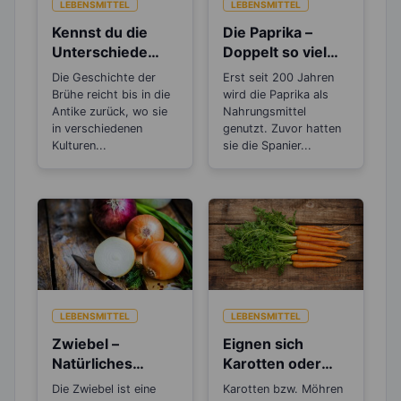
LEBENSMITTEL
LEBENSMITTEL
Kennst du die
Die Paprika –
Unterschiede
Doppelt so viel
zwischen Brühe,
Vitamin C, wie die
Die Geschichte der
Erst seit 200 Jahren
Fond und
Zitrone
Brühe reicht bis in die
wird die Paprika als
Bouillon?
Antike zurück, wo sie
Nahrungsmittel
in verschiedenen
genutzt. Zuvor hatten
Kulturen...
sie die Spanier...
LEBENSMITTEL
LEBENSMITTEL
Zwiebel –
Eignen sich
Natürliches
Karotten oder
Antibiotikum und
Möhren zum
Die Zwiebel ist eine
Karotten bzw. Möhren