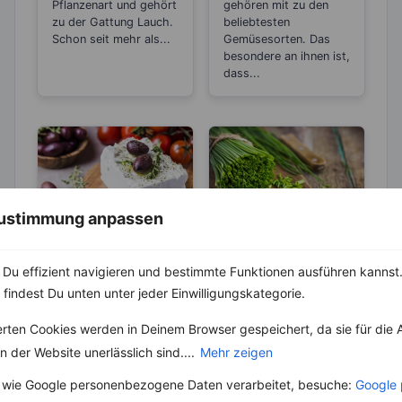
„Wunder“-
Abnehmen?
Pflanzenart und gehört
gehören mit zu den
Heilmittel
zu der Gattung Lauch.
beliebtesten
Schon seit mehr als...
Gemüsesorten. Das
besondere an ihnen ist,
dass...
 Zustimmung anpassen
LEBENSMITTEL
KRÄUTER & GEWÜRZE
Der Unterschied
Schnittlauch –
Du effizient navigieren und bestimmte Funktionen ausführen kannst. 
zwischen Feta,
Hilft mit seiner
 findest Du unten unter jeder Einwilligungskategorie.
Schafskäse,
antibakteriellen
Feta (fetta = Scheibe)
Schnittlauch, auch
erten Cookies werden in Deinem Browser gespeichert, da sie für die 
Hirten- und
Wirkung bei
ist ein seit 2002
„Allium
Balkankäse
Husten und
 der Website unerlässlich sind....
Mehr zeigen
geschützter Begriff.
schoenoprasum“
Ein Käse darf sich
Erkältungen
genannt, ist ein
 wie Google personenbezogene Daten verarbeitet, besuche:
Google 
nur...
Klassiker unter den