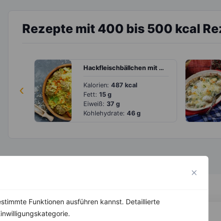
Rezepte mit 400 bis 500 kcal R
Hackfleischbällchen mit Möhrenrisotto
‹
Kalorien:
487 kcal
Fett:
15 g
Eiweiß:
37 g
Kohlehydrate:
46 g
stimmte Funktionen ausführen kannst. Detaillierte
inwilligungskategorie.