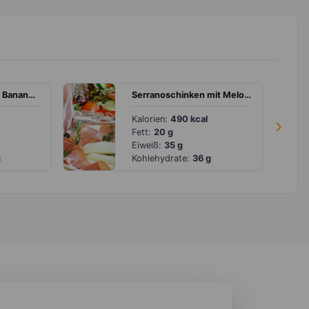
Blaubeershake mit Banane und Mandeln
Serranoschinken mit Melone und gemischtem Salat
Kalorien:
490 kcal
›
Fett:
20 g
Eiweiß:
35 g
g
Kohlehydrate:
36 g