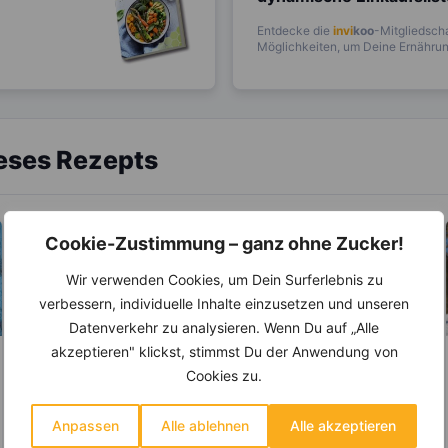
Entdecke die
invi
koo
-Mitgliedscha
Möglichkeiten, um Deine Ernährung
ieses Rezepts
Cookie-Zustimmung – ganz ohne Zucker!
Wir verwenden Cookies, um Dein Surferlebnis zu
verbessern, individuelle Inhalte einzusetzen und unseren
Datenverkehr zu analysieren. Wenn Du auf „Alle
akzeptieren" klickst, stimmst Du der Anwendung von
LEBENSMITTEL
LEBENSMITTEL
Cookies zu.
Eignen sich
Die versteckten
Himbeeren gut zum
Vorteile des
Anpassen
Alle ablehnen
Alle akzeptieren
Abnehmen?
Nussmus
Das süßliche Aroma von
Nussmus ist an