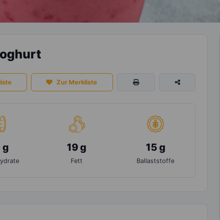
Joghurt
iste
Zur Merkliste
 g
19 g
15 g
ydrate
Fett
Ballaststoffe