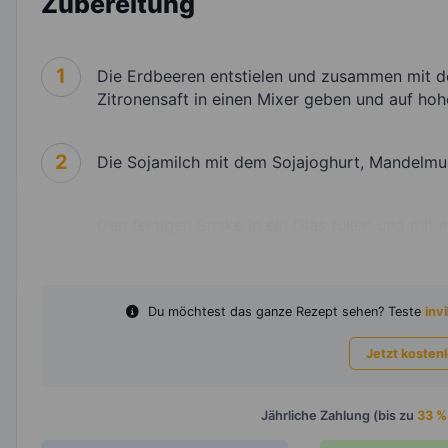
Zubereitung
1
Die Erdbeeren entstielen und zusammen mit d
Zitronensaft in einen Mixer geben und auf hohe
2
Die Sojamilch mit dem Sojajoghurt, Mandelmu
3
Den fertigen Shake in ein Glas füllen und mit 
Du möchtest das ganze Rezept sehen? Teste
invi
Jetzt kosten
Jährliche Zahlung (bis zu
33 %