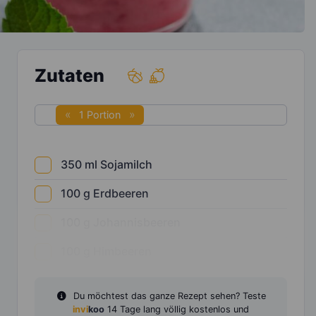
Zutaten
1 Portion
350
ml
Sojamilch
100
g
Erdbeeren
100
g
Johannisbeeren
100
g
Himbeeren
Du möchtest das ganze Rezept sehen? Teste
invi
koo
14 Tage lang völlig kostenlos und