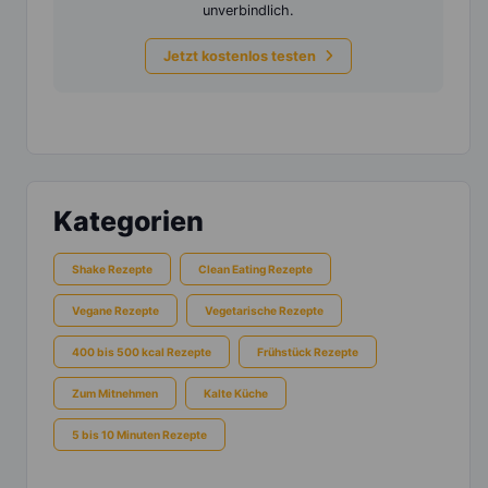
unverbindlich.
Jetzt kostenlos testen
Kategorien
Shake Rezepte
Clean Eating Rezepte
Vegane Rezepte
Vegetarische Rezepte
400 bis 500 kcal Rezepte
Frühstück Rezepte
Zum Mitnehmen
Kalte Küche
5 bis 10 Minuten Rezepte