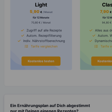
Light
Cla
5,90
7,90
€
/ Monat
€
für 12 Monate
für 12 
70,80 € / Monat
94,80 €
Zugriff auf alle Rezepte
Alles aus 
Autom. Rezeptfilterung
Autom. 
Indiv. Nährstoffberechnung
Dynamische
Tarife vergleichen
Tarife 
Kostenlos testen
Kostenlo
Ein Ernährungsplan auf Dich abgestimmt
nur mit Deinen eigenen Rezepten?