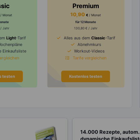
ssic
Premium
10,90
/ Monat
€
/ Monat
Monate
für 12 Monate
 / Jahr
130,80 € / Jahr
dem
Light
-Tarif
Alles aus dem
Classic
-Tarif
Wochenpläne
Abnehmkurs
 Einkaufsliste
Workout-Videos
vergleichen
Tarife vergleichen
s testen
Kostenlos testen
14.000 Rezepte, autom.
dynamische Einkaufslis