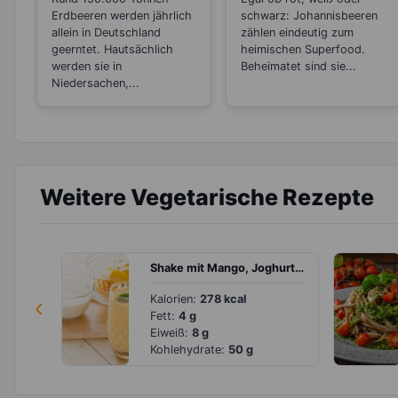
sie botanisch
Erdbeeren werden jährlich
schwarz: Johannisbeeren
gesehen Nüsse
allein in Deutschland
zählen eindeutig zum
sind?
geerntet. Hautsächlich
heimischen Superfood.
werden sie in
Beheimatet sind sie...
Niedersachen,...
Weitere Vegetarische Rezepte
Shake mit Mango, Joghurt und Mandelmus
‹
Kalorien:
278 kcal
Fett:
4 g
Eiweiß:
8 g
Kohlehydrate:
50 g