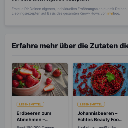
Erstelle Dir Deinen eigenen, individuellen Ernährungsplan nur mit Deinen
Lieblingsrezepten auf Basis des gesamten Know-Hows von
invi
koo
.
Erfahre mehr über die Zutaten d
LEBENSMITTEL
LEBENSMITTEL
Erdbeeren zum
Johannisbeeren –
Abnehmen –
Echtes Beauty Food
Wusstest du, das
für Haut und Haare
Rund 150.000 Tonnen
Egal ob rot, weiß oder