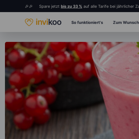
🎉🎉 Spare jetzt
bis zu 33 %
auf alle Tarife bei jährlicher 
invi
koo
So funktioniert's
Zum Wunsch