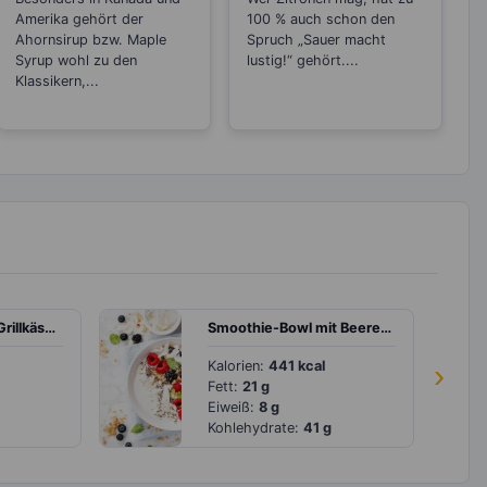
Amerika gehört der
100 % auch schon den
Ahornsirup bzw. Maple
Spruch „Sauer macht
Syrup wohl zu den
lustig!“ gehört....
Klassikern,...
Linsenpfanne mit Grillkäse und Kümmel
Smoothie-Bowl mit Beeren und Kokoschips
Kalorien:
441 kcal
›
Fett:
21 g
Eiweiß:
8 g
Kohlehydrate:
41 g