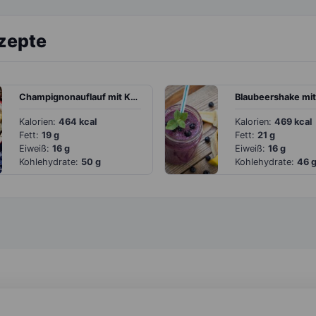
ezepte
Champignonauflauf mit Kartoffeln und veganem Mozzarella
Kalorien:
464 kcal
Kalorien:
469 kcal
Fett:
19 g
Fett:
21 g
Eiweiß:
16 g
Eiweiß:
16 g
Kohlehydrate:
50 g
Kohlehydrate:
46 