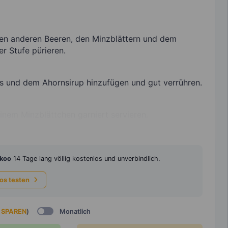
en anderen Beeren, den Minzblättern und dem
r Stufe pürieren.
s und dem Ahornsirup hinzufügen und gut verrühren.
einem Minzblättchen garniert servieren.
koo
14 Tage lang völlig kostenlos und unverbindlich.
los testen
 SPAREN
)
Monatlich