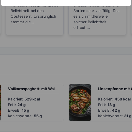
Himbeeren sorgt für große
Einsatzmöglichkeiten und
Beliebtheit bei den
Sorten sehr vielfältig. Das
Obstessern. Ursprünglich
es sich mittlerweile
stammt die...
solcher Beliebtheit
erfreut,...
Vollkornspaghetti mit Walnusspesto und Kirschtomaten
Kalorien:
529 kcal
Kalorien:
450 kcal
Fett:
24 g
Fett:
13 g
Eiweiß:
15 g
Eiweiß:
42 g
Kohlehydrate:
55 g
Kohlehydrate:
31 g