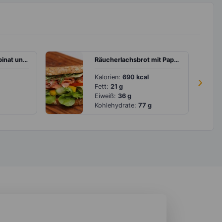
Quinoa Bowl mit Spinat und Avocado
Räucherlachsbrot mit Paprika, Gurke und Tomate
Kalorien:
690 kcal
›
Fett:
21 g
Eiweiß:
36 g
Kohlehydrate:
77 g