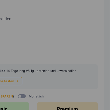
neiden.
koo
14 Tage lang völlig kostenlos und unverbindlich.
los testen
 SPAREN
)
Monatlich
ssic
Premium