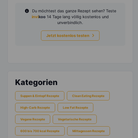
Du möchtest das ganze Rezept sehen? Teste
invi
koo
14 Tage lang völlig kostenlos und
unverbindlich.
Jetzt kostenlos testen
Kategorien
Suppen & Eintopf Rezepte
Clean Eating Rezepte
High-Carb Rezepte
Low Fat Rezepte
Vegane Rezepte
Vegetarische Rezepte
600 bis 700 kcal Rezepte
Mittagessen Rezepte