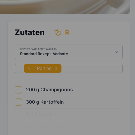
Zutaten
REZEPT-VARIANTE WÄHLEN
1 Portion
200
g
Champignons
300
g
Kartoffeln
0,5
Zwiebel
1
EL
Erdnussöl