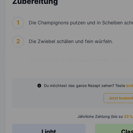
Zubereitung
1
Die Champignons putzen und in Scheiben sch
2
Die Zwiebel schälen und fein würfeln.
3
Die Kartoffeln schälen und ebenfalls würfeln.
Du möchtest das ganze Rezept sehen? Teste
invi
Jetzt kosten
Jährliche Zahlung (bis zu
33 %
Light
Cla