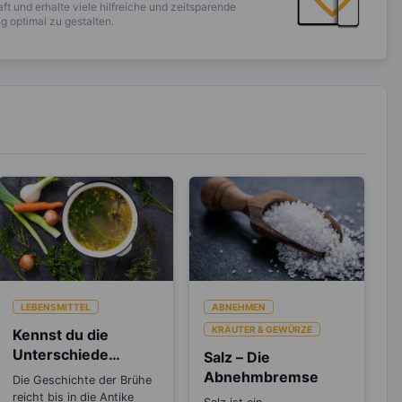
ft und erhalte viele hilfreiche und zeitsparende
 optimal zu gestalten.
LEBENSMITTEL
ABNEHMEN
KRÄUTER & GEWÜRZE
Kennst du die
Unterschiede
Salz – Die
zwischen Brühe,
Abnehmbremse
Die Geschichte der Brühe
Fond und Bouillon?
reicht bis in die Antike