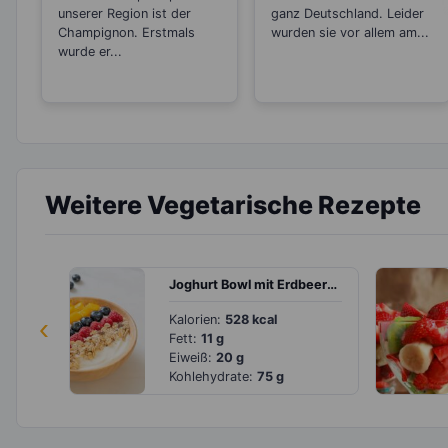
unserer Region ist der
ganz Deutschland. Leider
Champignon. Erstmals
wurden sie vor allem am...
wurde er...
Weitere Vegetarische Rezepte
Joghurt Bowl mit Erdbeeren, Blaubeeren, Mango und Granola
‹
Kalorien:
528 kcal
Fett:
11 g
Eiweiß:
20 g
Kohlehydrate:
75 g