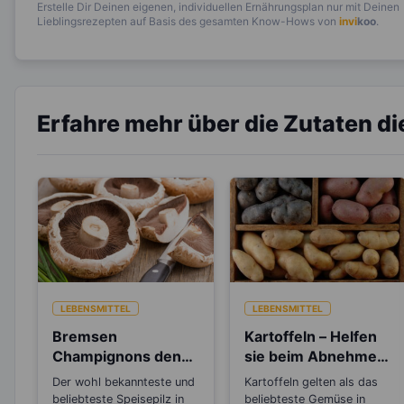
Erstelle Dir Deinen eigenen, individuellen Ernährungsplan nur mit Deinen
Lieblingsrezepten auf Basis des gesamten Know-Hows von
invi
koo
.
Erfahre mehr über die Zutaten d
LEBENSMITTEL
LEBENSMITTEL
Bremsen
Kartoffeln – Helfen
Champignons den
sie beim Abnehmen
Alterungsprozess
oder machen sie
Der wohl bekannteste und
Kartoffeln gelten als das
aus?
dick?
beliebteste Speisepilz in
beliebteste Gemüse in