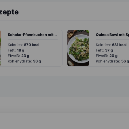
zepte
Schoko-Pfannkuchen mit Creme und Beeren
Kalorien:
670 kcal
Kalorien:
681 kcal
Fett:
18 g
Fett:
37 g
Eiweiß:
23 g
Eiweiß:
20 g
Kohlehydrate:
93 g
Kohlehydrate:
56 g