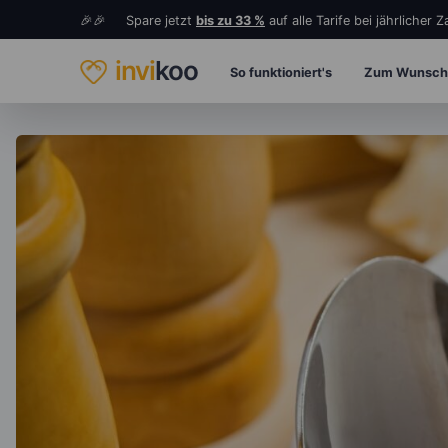
🎉🎉 Spare jetzt
bis zu 33 %
auf alle Tarife bei jährlicher 
invi
koo
So funktioniert's
Zum Wunsch