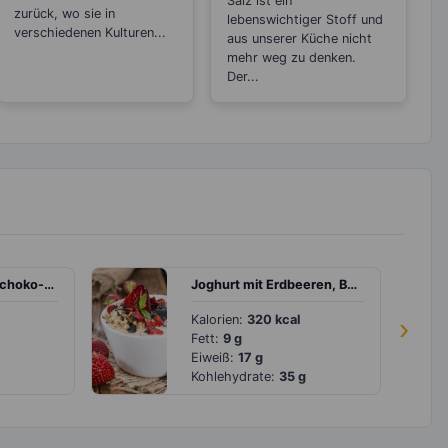
Salz ist ein
zurück, wo sie in
lebenswichtiger Stoff und
verschiedenen Kulturen...
aus unserer Küche nicht
mehr weg zu denken.
Der...
Schokomüsli mit Schoko-Bananenmilch
Joghurt mit Erdbeeren, Buchweizenflocken und Leinsamen
Kalorien:
320 kcal
›
Fett:
9 g
Eiweiß:
17 g
Kohlehydrate:
35 g