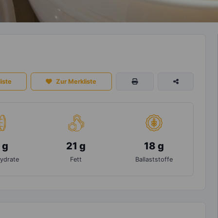
iste
Zur Merkliste
 g
21 g
18 g
ydrate
Fett
Ballaststoffe