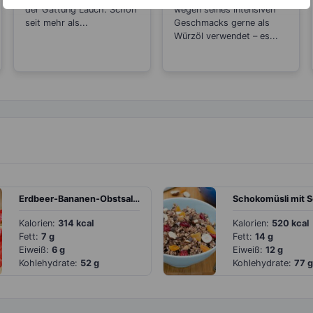
der Gattung Lauch. Schon
wegen seines intensiven
seit mehr als...
Geschmacks gerne als
Würzöl verwendet – es...
Erdbeer-Bananen-Obstsalat mit Kiwi
Kalorien:
314 kcal
Kalorien:
520 kcal
Fett:
7 g
Fett:
14 g
Eiweiß:
6 g
Eiweiß:
12 g
Kohlehydrate:
52 g
Kohlehydrate:
77 g