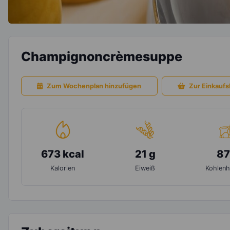
Champignoncrèmesuppe
Zum Wochenplan hinzufügen
Zur Einkaufsl
673 kcal
21 g
87
Kalorien
Eiweiß
Kohlenh