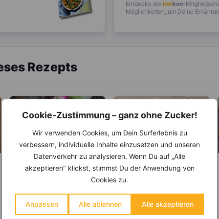
Entdecke die
invi
koo
-Mitgliedscha
Möglichkeiten, um Deine Ernährung
ieses Rezepts
Cookie-Zustimmung – ganz ohne Zucker!
Wir verwenden Cookies, um Dein Surferlebnis zu
verbessern, individuelle Inhalte einzusetzen und unseren
Datenverkehr zu analysieren. Wenn Du auf „Alle
akzeptieren" klickst, stimmst Du der Anwendung von
LEBENSMITTEL
LEBENSMITTEL
Cookies zu.
Zwiebel –
Erdnussöl –
Natürliches
Besonders gut für
Antibiotikum und
die Herzgesundheit
Anpassen
Alle ablehnen
Alle akzeptieren
Die Zwiebel ist eine
Erdnussöl wird in
„Wunder“-Heilmittel
Pflanzenart und gehört zu
asiatischen Gerichten