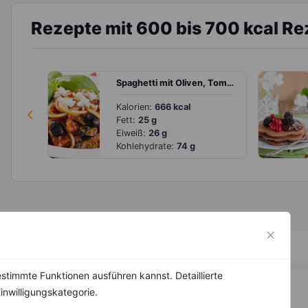
Rezepte mit 600 bis 700 kcal Re
Spaghetti mit Oliven, Tomatensoße und Feta
‹
Kalorien:
666 kcal
Fett:
25 g
Eiweiß:
26 g
Kohlehydrate:
74 g
stimmte Funktionen ausführen kannst. Detaillierte
inwilligungskategorie.