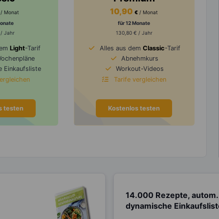
10,90
/ Monat
€
/ Monat
Monate
für 12 Monate
 / Jahr
130,80 € / Jahr
dem
Light
-Tarif
Alles aus dem
Classic
-Tarif
Wochenpläne
Abnehmkurs
 Einkaufsliste
Workout-Videos
vergleichen
Tarife vergleichen
s testen
Kostenlos testen
14.000 Rezepte, autom.
dynamische Einkaufslis