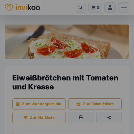
invi
koo
0
Eiweißbrötchen mit Tomaten
und Kresse
Zum Wochenplan hinzufügen
Zur Einkaufsliste
Zur Merkliste