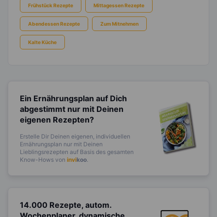
Frühstück Rezepte
Mittagessen Rezepte
Abendessen Rezepte
Zum Mitnehmen
Kalte Küche
Ein Ernährungsplan auf Dich
abgestimmt
nur mit Deinen
eigenen Rezepten?
Erstelle Dir Deinen eigenen, individuellen
Ernährungsplan nur mit Deinen
Lieblingsrezepten auf Basis des gesamten
Know-Hows von
invi
koo
.
14.000 Rezepte, autom.
Wochenplaner,
dynamische