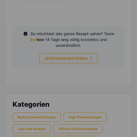
75
g
Magerquark
1
Frühlingszwiebel
Du möchtest das ganze Rezept sehen? Teste
invi
koo
14 Tage lang völlig kostenlos und
unverbindlich.
Jetzt kostenlos testen
Kategorien
Brot & Sandwich Rezepte
High-Protein Rezepte
Low Carb Rezepte
300 bis 400 kcal Rezepte