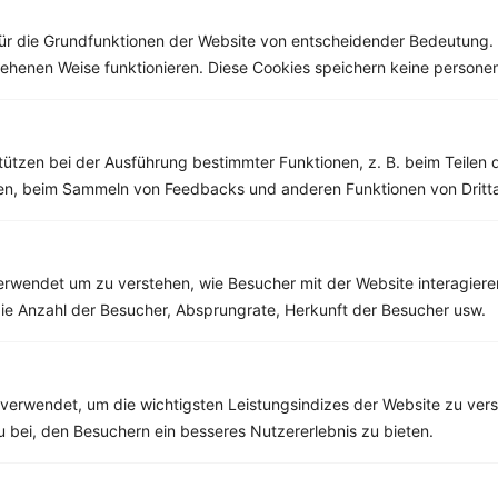
alles beim...
ür die Grundfunktionen der Website von entscheidender Bedeutung. 
esehenen Weise funktionieren. Diese Cookies speichern keine perso
Weitere Low Carb Rezepte
tützen bei der Ausführung bestimmter Funktionen, z. B. beim Teilen 
men, beim Sammeln von Feedbacks und anderen Funktionen von Dritta
Kabeljau mit Spargel und Zucchini
‹
Kalorien:
670 kcal
›
rwendet um zu verstehen, wie Besucher mit der Website interagiere
Fett:
22 g
ie Anzahl der Besucher, Absprungrate, Herkunft der Besucher usw.
Eiweiß:
71 g
Kohlehydrate:
38 g
verwendet, um die wichtigsten Leistungsindizes der Website zu ver
zu bei, den Besuchern ein besseres Nutzererlebnis zu bieten.
Rezepte mit 300 bis 400 kcal
Rezepte