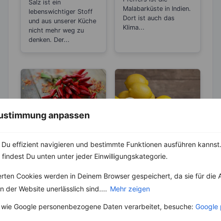
Salz ist ein
Malabarküste in Indien.
lebenswichtiger Stoff
Dort ist auch das
und aus unserer Küche
Klima...
nicht mehr weg zu
denken. Der...
 Zustimmung anpassen
KRÄUTER & GEWÜRZE
LEBENSMITTEL
Du effizient navigieren und bestimmte Funktionen ausführen kannst. 
Kennst du den
Sind Zitronen
 findest Du unten unter jeder Einwilligungskategorie.
Unterschied
sauer oder
zwischen
basisch?
Chilischoten,
Wer Zitronen mag, hat
erten Cookies werden in Deinem Browser gespeichert, da sie für die 
Chilipulver,
Chilipulver, Chiliflocken
zu 100 % auch schon
 der Website unerlässlich sind....
Mehr zeigen
Chiliflocken und
und Cayennepfeffer.
den Spruch „Sauer
Cayennepfeffer?
Wo genau liegt nun der
macht lustig!“
 wie Google personenbezogene Daten verarbeitet, besuche:
Google 
Unterschied und kann
gehört....