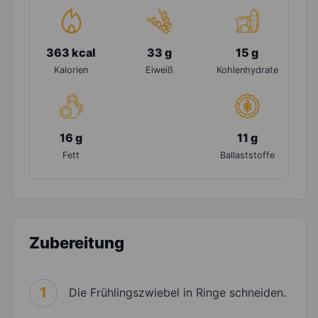
363 kcal
33 g
15 g
Kalorien
Eiweiß
Kohlenhydrate
16 g
11 g
Fett
Ballaststoffe
Zubereitung
1
Die Frühlingszwiebel in Ringe schneiden.