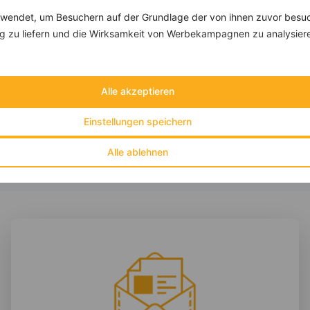
endet, um Besuchern auf der Grundlage der von ihnen zuvor besuc
 zu liefern und die Wirksamkeit von Werbekampagnen zu analysier
Butternut-Gemüsenudeln mit Pilzen und Kernen
‹
Kalorien:
372 kcal
›
Fett:
15 g
Alle akzeptieren
Eiweiß:
19 g
Kohlehydrate:
29 g
Einstellungen speichern
Alle ablehnen