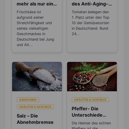
mehr als nur ein
des Anti-Aging-
Brotaufstrich
Stoffs Lycopin
Frischkäse ist
Tomaten belegen den
durchs
aufgrund seiner
1. Platz unter den Top
Einkochen?
Streichfähigkeit und
10 der Gemüsesorten
seines vielseitigen
in Deutschland. Rund
Geschmackes in
24...
Deutschland bei Jung
und Alt...
ABNEHMEN
KRÄUTER & GEWÜRZE
KRÄUTER & GEWÜRZE
Pfeffer- Die
Unterschiede
Salz – Die
zwischen den
Abnehmbremse
Die Heimat des echten
Sorten
Pfeffers ist die