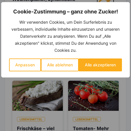
Einkaufsliste und noch mehr?
Cookie-Zustimmung – ganz ohne Zucker!
Entdecke die
invi
koo
-Mitgliedschaft und erhalte
viele hilfreiche und zeitsparende Möglichkeiten,
Wir verwenden Cookies, um Dein Surferlebnis zu
um Deine Ernährung optimal zu gestalten.
verbessern, individuelle Inhalte einzusetzen und unseren
Datenverkehr zu analysieren. Wenn Du auf „Alle
akzeptieren" klickst, stimmst Du der Anwendung von
Cookies zu.
Erfahre mehr über die Zutaten
dieses Rezepts
Anpassen
Alle ablehnen
Alle akzeptieren
LEBENSMITTEL
LEBENSMITTEL
Frischkäse – viel
Tomaten- Mehr