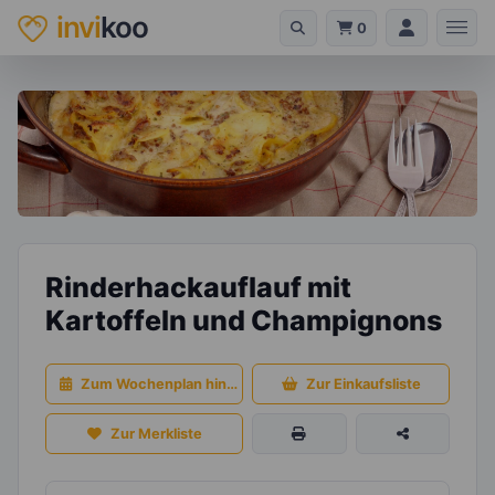
invi
koo
0
Rinderhackauflauf mit
Kartoffeln und Champignons
Zum Wochenplan hinzufügen
Zur Einkaufsliste
Zur Merkliste