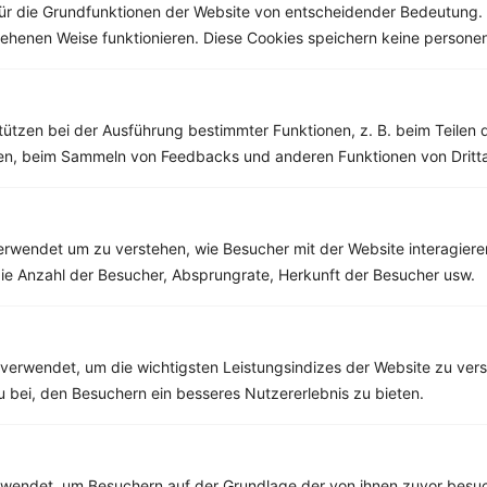
ür die Grundfunktionen der Website von entscheidender Bedeutung. 
esehenen Weise funktionieren. Diese Cookies speichern keine perso
Weitere Low Carb Rezepte
tützen bei der Ausführung bestimmter Funktionen, z. B. beim Teilen 
men, beim Sammeln von Feedbacks und anderen Funktionen von Dritta
Kabeljau mit Zucchini und Tomaten
‹
Kalorien:
324 kcal
›
Fett:
7 g
Eiweiß:
50 g
rwendet um zu verstehen, wie Besucher mit der Website interagiere
Kohlehydrate:
12 g
ie Anzahl der Besucher, Absprungrate, Herkunft der Besucher usw.
verwendet, um die wichtigsten Leistungsindizes der Website zu ver
Rezepte mit 300 bis 400 kcal
zu bei, den Besuchern ein besseres Nutzererlebnis zu bieten.
Rezepte
endet, um Besuchern auf der Grundlage der von ihnen zuvor besuc