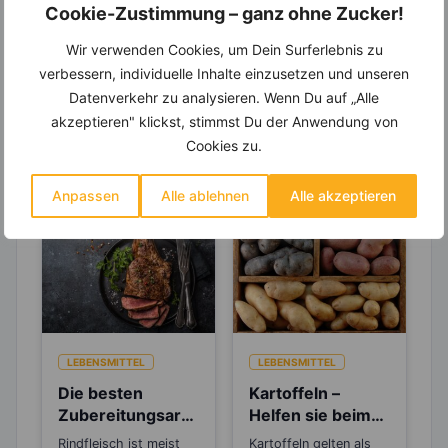
Entdecke die
invi
koo
-Mitgliedschaft und erhalte
Cookie-Zustimmung – ganz ohne Zucker!
viele hilfreiche und zeitsparende Möglichkeiten,
um Deine Ernährung optimal zu gestalten.
Wir verwenden Cookies, um Dein Surferlebnis zu
verbessern, individuelle Inhalte einzusetzen und unseren
Datenverkehr zu analysieren. Wenn Du auf „Alle
akzeptieren" klickst, stimmst Du der Anwendung von
Erfahre mehr über die Zutaten
Cookies zu.
dieses Rezepts
Anpassen
Alle ablehnen
Alle akzeptieren
LEBENSMITTEL
LEBENSMITTEL
Die besten
Kartoffeln –
Zubereitungsarte
Helfen sie beim
n für Rindfleisch
Abnehmen oder
Rindfleisch ist meist
Kartoffeln gelten als