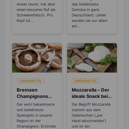
machen sie dick?
etwas teurer, hat aber
das beliebteste
einen besseren Ruf als
Gemüse in ganz
Schweinefleisch. Pro
Deutschland. Leider
Kopf ist...
wurden sie vor allem
am...
LEBENSMITTEL
LEBENSMITTEL
Bremsen
Mozzarella – Der
Champignons
ideale Snack beim
den
Abnehmen
Der wohl bekannteste
Der Begriff Mozzarella
Alterungsprozes
und beliebteste
stammt aus dem
s aus?
Speisepilz in unserer
italienischen („per
Region ist der
Hand abschneiden“)
Champignon. Erstmals
und ist ein