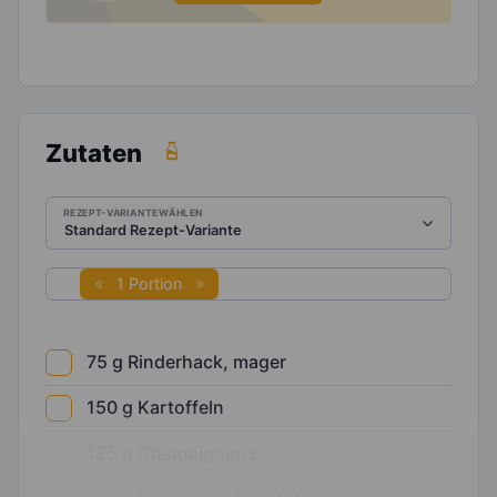
Zutaten
REZEPT-VARIANTE WÄHLEN
1 Portion
75
g
Rinderhack, mager
150
g
Kartoffeln
125
g
Champignons