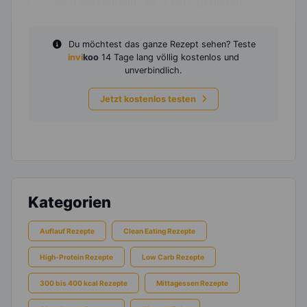
30
g
Mozzarella, 45 % Fett, gerieben
Du möchtest das ganze Rezept sehen? Teste
invi
koo
14 Tage lang völlig kostenlos und
unverbindlich.
Jetzt kostenlos testen
Kategorien
Auflauf Rezepte
Clean Eating Rezepte
High-Protein Rezepte
Low Carb Rezepte
300 bis 400 kcal Rezepte
Mittagessen Rezepte