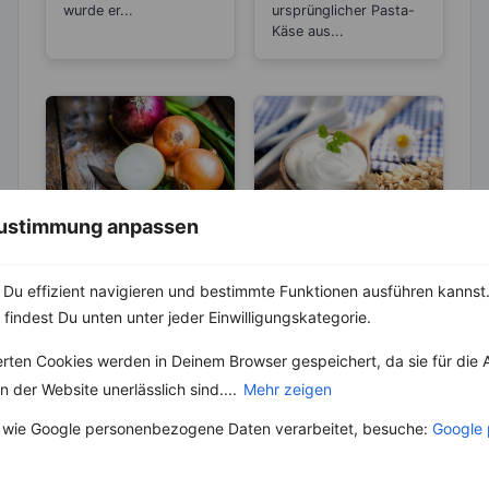
wurde er...
ursprünglicher Pasta-
Käse aus...
 Zustimmung anpassen
LEBENSMITTEL
LEBENSMITTEL
Zwiebel –
Kennst Du die
Du effizient navigieren und bestimmte Funktionen ausführen kannst. 
Natürliches
Unterschiede
 findest Du unten unter jeder Einwilligungskategorie.
Antibiotikum und
zwischen Sahne,
Die Zwiebel ist eine
Welches Milchprodukt
„Wunder“-
Saurer Sahne,
Pflanzenart und gehört
eignet sich für welches
erten Cookies werden in Deinem Browser gespeichert, da sie für die 
Heilmittel
Creme Fraiche,
zu der Gattung Lauch.
Rezept, welches ist
 der Website unerlässlich sind....
Mehr zeigen
Schon seit mehr als...
Schmand und
beim Abnehmen
hilfreicher, welche sind
Co?
 wie Google personenbezogene Daten verarbeitet, besuche:
Google 
gesund...