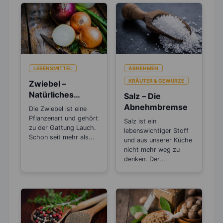
LEBENSMITTEL
ABNEHMEN
KRÄUTER & GEWÜRZE
Zwiebel –
Natürliches
Salz – Die
Antibiotikum und
Abnehmbremse
Die Zwiebel ist eine
„Wunder“-
Pflanzenart und gehört
Salz ist ein
Heilmittel
zu der Gattung Lauch.
lebenswichtiger Stoff
Schon seit mehr als...
und aus unserer Küche
nicht mehr weg zu
denken. Der...