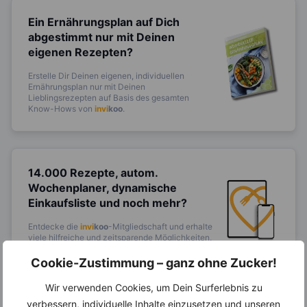
Ein Ernährungsplan auf Dich
abgestimmt
nur mit Deinen
eigenen Rezepten?
Erstelle Dir Deinen eigenen, individuellen
Ernährungsplan nur mit Deinen
Lieblingsrezepten auf Basis des gesamten
Know-Hows von
invi
koo
.
14.000 Rezepte, autom.
Wochenplaner,
dynamische
Einkaufsliste und noch mehr?
Entdecke die
invi
koo
-Mitgliedschaft und erhalte
viele hilfreiche und zeitsparende Möglichkeiten,
um Deine Ernährung optimal zu gestalten.
Cookie-Zustimmung – ganz ohne Zucker!
Wir verwenden Cookies, um Dein Surferlebnis zu
verbessern, individuelle Inhalte einzusetzen und unseren