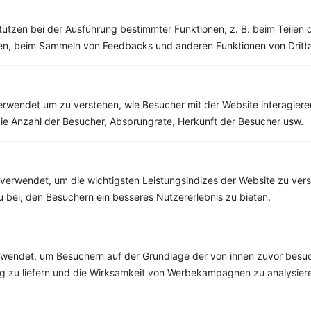
‹
Kalorien:
571 kcal
›
tützen bei der Ausführung bestimmter Funktionen, z. B. beim Teilen 
Fett:
16 g
men, beim Sammeln von Feedbacks und anderen Funktionen von Dritta
Eiweiß:
26 g
Kohlehydrate:
70 g
rwendet um zu verstehen, wie Besucher mit der Website interagiere
ie Anzahl der Besucher, Absprungrate, Herkunft der Besucher usw.
Rezepte mit 500 bis 600 kcal
Rezepte
verwendet, um die wichtigsten Leistungsindizes der Website zu ver
zu bei, den Besuchern ein besseres Nutzererlebnis zu bieten.
Tilapia mit Bohnen und Kohlrabipommes
‹
Kalorien:
552 kcal
›
Fett:
24 g
endet, um Besuchern auf der Grundlage der von ihnen zuvor besuc
Eiweiß:
51 g
 zu liefern und die Wirksamkeit von Werbekampagnen zu analysier
Kohlehydrate:
24 g