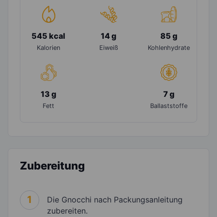
545 kcal
14 g
85 g
Kalorien
Eiweiß
Kohlenhydrate
13 g
7 g
Fett
Ballaststoffe
Zubereitung
1
Die Gnocchi nach Packungsanleitung
zubereiten.