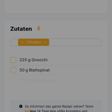
Zutaten
1 Portion
225
g
Gnocchi
50
g
Blattspinat
150
g
Kirschtomaten
0,5
Knoblauchzehe
Du möchtest das ganze Rezept sehen? Teste
invi
koo
14 Tage lang völlig kostenlos und