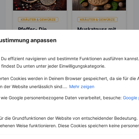
KRÄUTER & GEWÜRZE
KRÄUTER & GEWÜRZE
Pfeffer- Die
Muskatnuss mit
Unterschiede
heißer Milch – Die
 Zustimmung anpassen
zwischen den
natürliche
Die Heimat des echten
Der Muskatnussbaum
Sorten
Einschlafhilfe
Pfeffers ist die
gehört zur Familie der
Malabarküste in Indien.
Muskatnussgewächse.
Du effizient navigieren und bestimmte Funktionen ausführen kannst. 
Dort ist auch das
In der Medizin und
 findest Du unten unter jeder Einwilligungskategorie.
Klima...
Naturheilkunde wird er
als...
erten Cookies werden in Deinem Browser gespeichert, da sie für die 
 der Website unerlässlich sind....
Mehr zeigen
 wie Google personenbezogene Daten verarbeitet, besuche:
Google 
Weitere Vegane Rezepte
ür die Grundfunktionen der Website von entscheidender Bedeutung. 
esehenen Weise funktionieren. Diese Cookies speichern keine perso
Couscous mit Kichererbsen, Gurkensalat und Sesamjoghurt