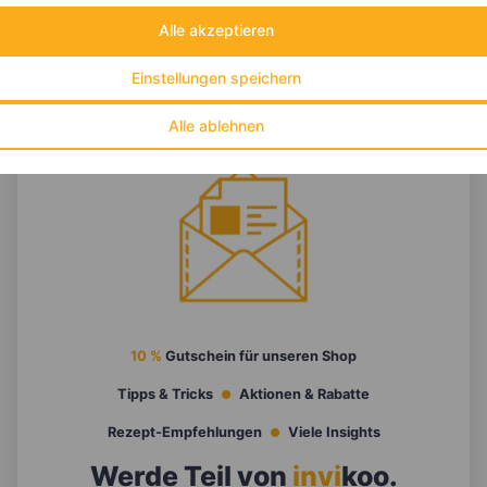
Alle akzeptieren
Einstellungen speichern
Alle ablehnen
10 %
Gutschein für unseren Shop
Tipps & Tricks
Aktionen & Rabatte
Rezept-Empfehlungen
Viele Insights
Werde Teil von
invi
koo
.